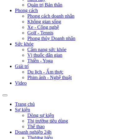
Quản trị Bản thân
Phong cách
Phong cách doanh nhân
Không gian sống
Xe - Công nghệ
Golf - Tennis
Phong thủy Doanh nhân
Sức khỏe
Cẩm nang sức khỏe
Vị thuốc dân gian
Thiền - Yoga
Giải trí
Du lịch - Ẩm thực
Phim ảnh - Nghệ thuật
Video
Trang chủ
Sự kiện
Dòng sự kiện
Thị trường tiêu dùng
Thể thao
Doanh nghiệp 24h
Thương hiệu