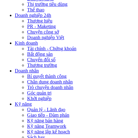
Thị trường tiêu dùng
Thể thao
Doanh nghiệp 24h
Thương hiệu
PR - Maketing
Chuyện công sở
Doanh nghiệp Việt
Kinh doanh
Tài chính - Chứng khoán
Bất động sản
Chuyển đổi số
Thương trường
Doanh nhân
Bí quyết thành công
Chân dung doanh nhân
Trò chuyện doanh nhân
Góc quản trị
Khởi nghiệp
Kỹ năng
Quản lý - Lãnh đạo
Giao tiếp - Đàm phán
Kỹ năng bán hàng
Kỹ năng Teamwork
Kỹ năng lập kế hoạch
Sách hay