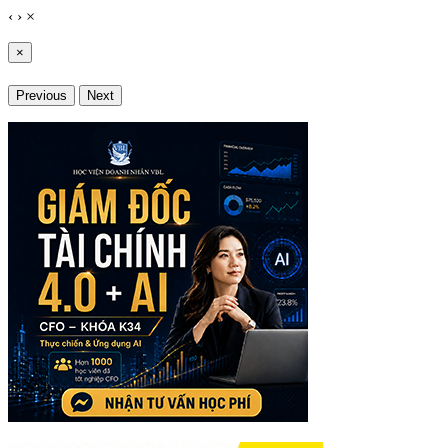
‹
›
×
×
Previous
Next