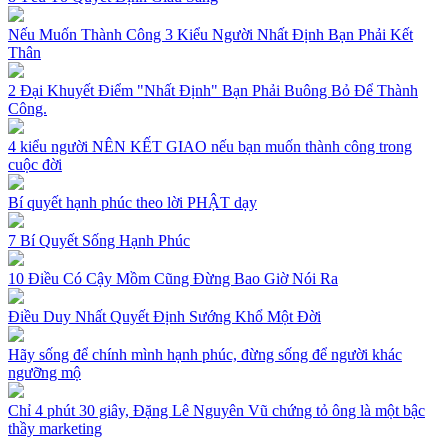
Nếu Muốn Thành Công 3 Kiểu Người Nhất Định Bạn Phải Kết
Thân
2 Đại Khuyết Điểm "Nhất Định" Bạn Phải Buông Bỏ Để Thành
Công.
4 kiểu người NÊN KẾT GIAO nếu bạn muốn thành công trong
cuộc đời
Bí quyết hạnh phúc theo lời PHẬT dạy
7 Bí Quyết Sống Hạnh Phúc
10 Điều Có Cậy Mồm Cũng Đừng Bao Giờ Nói Ra
Điều Duy Nhất Quyết Định Sướng Khổ Một Đời
Hãy sống để chính mình hạnh phúc, đừng sống để người khác
ngưỡng mộ
Chỉ 4 phút 30 giây, Đặng Lê Nguyên Vũ chứng tỏ ông là một bậc
thầy marketing