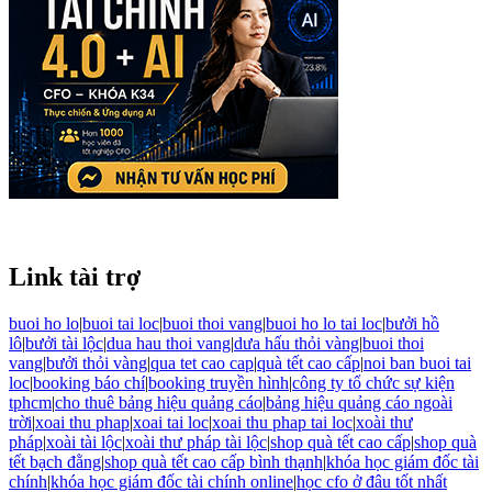
Link tài trợ
buoi ho lo
|
buoi tai loc
|
buoi thoi vang
|
buoi ho lo tai loc
|
bưởi hồ
lô
|
bưởi tài lộc
|
dua hau thoi vang
|
dưa hấu thỏi vàng
|
buoi thoi
vang
|
bưởi thỏi vàng
|
qua tet cao cap
|
quà tết cao cấp
|
noi ban buoi tai
loc
|
booking báo chí
|
booking truyền hình
|
công ty tổ chức sự kiện
tphcm
|
cho thuê bảng hiệu quảng cáo
|
bảng hiệu quảng cáo ngoài
trời
|
xoai thu phap
|
xoai tai loc
|
xoai thu phap tai loc
|
xoài thư
pháp
|
xoài tài lộc
|
xoài thư pháp tài lộc
|
shop quà tết cao cấp
|
shop quà
tết bạch đằng
|
shop quà tết cao cấp bình thạnh
|
khóa học giám đốc tài
chính
|
khóa học giám đốc tài chính online
|
học cfo ở đâu tốt nhất