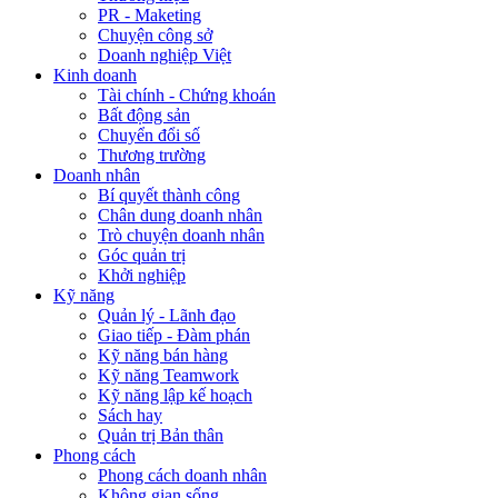
PR - Maketing
Chuyện công sở
Doanh nghiệp Việt
Kinh doanh
Tài chính - Chứng khoán
Bất động sản
Chuyển đổi số
Thương trường
Doanh nhân
Bí quyết thành công
Chân dung doanh nhân
Trò chuyện doanh nhân
Góc quản trị
Khởi nghiệp
Kỹ năng
Quản lý - Lãnh đạo
Giao tiếp - Đàm phán
Kỹ năng bán hàng
Kỹ năng Teamwork
Kỹ năng lập kế hoạch
Sách hay
Quản trị Bản thân
Phong cách
Phong cách doanh nhân
Không gian sống