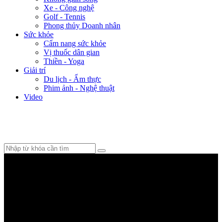
Xe - Công nghệ
Golf - Tennis
Phong thủy Doanh nhân
Sức khỏe
Cẩm nang sức khỏe
Vị thuốc dân gian
Thiền - Yoga
Giải trí
Du lịch - Ẩm thực
Phim ảnh - Nghệ thuật
Video