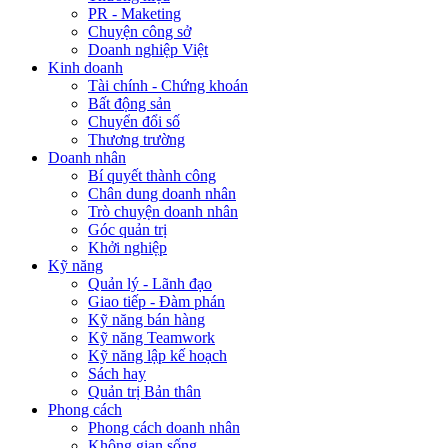
PR - Maketing
Chuyện công sở
Doanh nghiệp Việt
Kinh doanh
Tài chính - Chứng khoán
Bất động sản
Chuyển đổi số
Thương trường
Doanh nhân
Bí quyết thành công
Chân dung doanh nhân
Trò chuyện doanh nhân
Góc quản trị
Khởi nghiệp
Kỹ năng
Quản lý - Lãnh đạo
Giao tiếp - Đàm phán
Kỹ năng bán hàng
Kỹ năng Teamwork
Kỹ năng lập kế hoạch
Sách hay
Quản trị Bản thân
Phong cách
Phong cách doanh nhân
Không gian sống