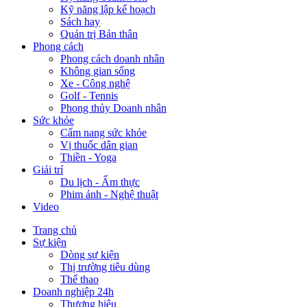
Kỹ năng lập kế hoạch
Sách hay
Quản trị Bản thân
Phong cách
Phong cách doanh nhân
Không gian sống
Xe - Công nghệ
Golf - Tennis
Phong thủy Doanh nhân
Sức khỏe
Cẩm nang sức khỏe
Vị thuốc dân gian
Thiền - Yoga
Giải trí
Du lịch - Ẩm thực
Phim ảnh - Nghệ thuật
Video
Trang chủ
Sự kiện
Dòng sự kiện
Thị trường tiêu dùng
Thể thao
Doanh nghiệp 24h
Thương hiệu