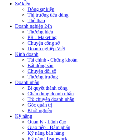
Sự kiện
Dòng sự kiện
Thị trường tiêu dùng
Thể thao
Doanh nghiệp 24h
Thương hiệu
PR - Maketing
Chuyện công sở
Doanh nghiệp Việt
Kinh doanh
Tài chính - Chứng khoán
Bất động sản
Chuyển đổi số
Thương trường
Doanh nhân
Bí quyết thành công
Chân dung doanh nhân
Trò chuyện doanh nhân
Góc quản trị
Khởi nghiệp
Kỹ năng
Quản lý - Lãnh đạo
Giao tiếp - Đàm phán
Kỹ năng bán hàng
Kỹ năng Teamwork