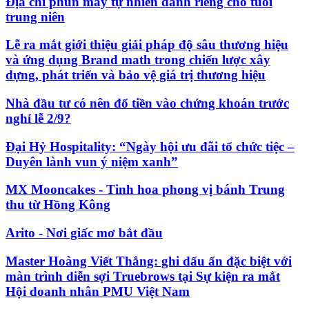
Địa chỉ phun mày tự nhiên dành riêng cho tuổi
trung niên
Lễ ra mắt giới thiệu giải pháp độ sâu thương hiệu
và ứng dụng Brand math trong chiến lược xây
dựng, phát triển và bảo vệ giá trị thương hiệu
Nhà đầu tư có nên đổ tiền vào chứng khoán trước
nghỉ lễ 2/9?
Đại Hỷ Hospitality: “Ngày hội ưu đãi tổ chức tiệc –
Duyên lành vun ý niệm xanh”
MX Mooncakes - Tinh hoa phong vị bánh Trung
thu từ Hồng Kông
Arito - Nơi giấc mơ bắt đầu
Master Hoàng Viết Thắng: ghi dấu ấn đặc biệt với
màn trình diễn sợi Truebrows tại Sự kiện ra mắt
Hội doanh nhân PMU Việt Nam