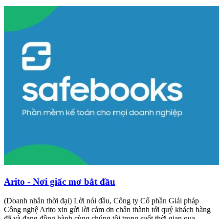
Arito - Nơi giấc mơ bắt đầu
(Doanh nhân thời đại) Lời nói đầu, Công ty Cổ phần Giải pháp
Công nghệ Arito xin gửi lời cảm ơn chân thành tới quý khách hàng
đã và đang đồng hành cùng chúng tôi trong suốt thời gian qua.