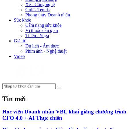
Xe - Công nghệ
Golf - Tennis
Phong thủy Doanh nhân
Sức khỏe
Cẩm nang sức khỏe
Vị thuốc dân gian
Thiền - Yoga
Giải trí
Du lịch - Ẩm thực
Phim ảnh - Nghệ thuật
Video
Tin mới
Học viện Doanh nhân VBL khai giảng chương trình
CFO 4.0 + AI Thực chiến