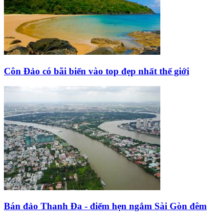
Côn Đảo có bãi biển vào top đẹp nhất thế giới
Bán đảo Thanh Đa - điểm hẹn ngắm Sài Gòn đêm