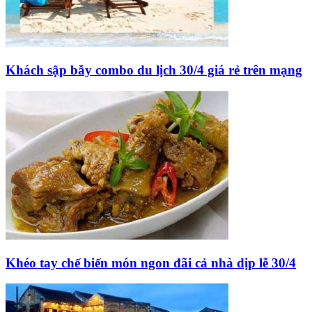
Khách sập bẫy combo du lịch 30/4 giá rẻ trên mạng
Khéo tay chế biến món ngon đãi cả nhà dịp lễ 30/4