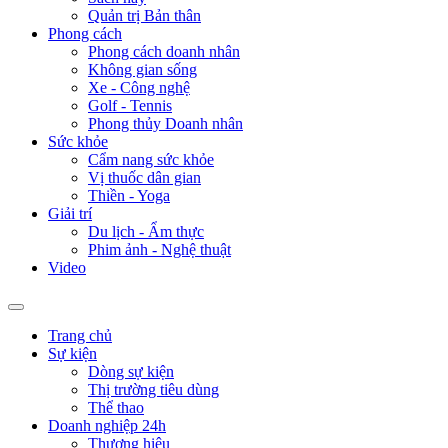
Quản trị Bản thân
Phong cách
Phong cách doanh nhân
Không gian sống
Xe - Công nghệ
Golf - Tennis
Phong thủy Doanh nhân
Sức khỏe
Cẩm nang sức khỏe
Vị thuốc dân gian
Thiền - Yoga
Giải trí
Du lịch - Ẩm thực
Phim ảnh - Nghệ thuật
Video
Trang chủ
Sự kiện
Dòng sự kiện
Thị trường tiêu dùng
Thể thao
Doanh nghiệp 24h
Thương hiệu