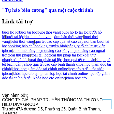
"Tự hào biên cương" qua một cuộc thi ảnh
Link tài trợ
buoi ho lo
|
buoi tai loc
|
buoi thoi vang
|
buoi ho lo tai loc
|
bưởi hồ
lô
|
bưởi tài lộc
|
dua hau thoi vang
|
dưa hấu thỏi vàng
|
buoi thoi
vang
|
bưởi thỏi vàng
|
qua tet cao cap
|
quà tết cao cấp
|
noi ban buoi tai
loc
|
booking báo chí
|
booking truyền hình
|
công ty tổ chức sự kiện
tphcm
|
cho thuê bảng hiệu quảng cáo
|
bảng hiệu quảng cáo ngoài
trời
|
xoai thu phap
|
xoai tai loc
|
xoai thu phap tai loc
|
xoài thư
pháp
|
xoài tài lộc
|
xoài thư pháp tài lộc
|
shop quà tết cao cấp
|
shop quà
tết bạch đằng
|
shop quà tết cao cấp bình thạnh
|
khóa học giám đốc tài
chính
|
khóa học giám đốc tài chính online
|
học cfo ở đâu tốt nhất
tphcm
|
khóa học cfo tại tphcm
|
lớp học tài chính online
|
học lớp giám
đốc tài chính ở đâu
|
khóa học cfo online
|
khoa hoc cfo
|
Vận hành bởi:
CÔNG TY GIẢI PHÁP TRUYỀN THÔNG VÀ THƯƠNG
HIỆU DIVA GROUP
Trụ sở: 47A đường D5, Phường 25, Quận Bình Thạnh,
TP.HCM