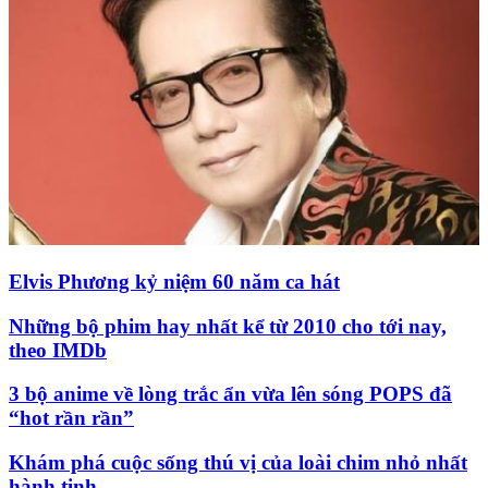
Elvis Phương kỷ niệm 60 năm ca hát
Những bộ phim hay nhất kể từ 2010 cho tới nay,
theo IMDb
3 bộ anime về lòng trắc ẩn vừa lên sóng POPS đã
“hot rần rần”
Khám phá cuộc sống thú vị của loài chim nhỏ nhất
hành tinh