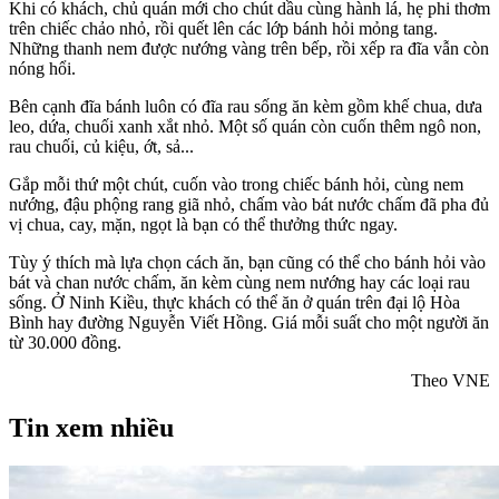
Khi có khách, chủ quán mới cho chút dầu cùng hành lá, hẹ phi thơm
trên chiếc chảo nhỏ, rồi quết lên các lớp bánh hỏi mỏng tang.
Những thanh nem được nướng vàng trên bếp, rồi xếp ra đĩa vẫn còn
nóng hổi.
Bên cạnh đĩa bánh luôn có đĩa rau sống ăn kèm gồm khế chua, dưa
leo, dứa, chuối xanh xắt nhỏ. Một số quán còn cuốn thêm ngô non,
rau chuối, củ kiệu, ớt, sả...
Gắp mỗi thứ một chút, cuốn vào trong chiếc bánh hỏi, cùng nem
nướng, đậu phộng rang giã nhỏ, chấm vào bát nước chấm đã pha đủ
vị chua, cay, mặn, ngọt là bạn có thể thưởng thức ngay.
Tùy ý thích mà lựa chọn cách ăn, bạn cũng có thể cho bánh hỏi vào
bát và chan nước chấm, ăn kèm cùng nem nướng hay các loại rau
sống. Ở Ninh Kiều, thực khách có thể ăn ở quán trên đại lộ Hòa
Bình hay đường Nguyễn Viết Hồng. Giá mỗi suất cho một người ăn
từ 30.000 đồng.
Theo VNE
Tin xem nhiều