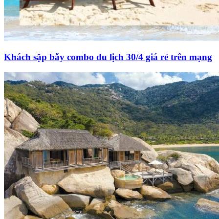
Khách sập bẫy combo du lịch 30/4 giá rẻ trên mạng