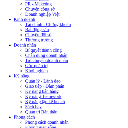
PR - Maketing
Chuyện công sở
Doanh nghiệp Việt
Kinh doanh
Tài chính - Chứng khoán
Bất động sản
Chuyển đổi số
Thương trường
Doanh nhân
Bí quyết thành công
Chân dung doanh nhân
Trò chuyện doanh nhân
Góc quản trị
Khởi nghiệp
Kỹ năng
Quản lý - Lãnh đạo
Giao tiếp - Đàm phán
Kỹ năng bán hàng
Kỹ năng Teamwork
Kỹ năng lập kế hoạch
Sách hay
Quản trị Bản thân
Phong cách
Phong cách doanh nhân
Không gian sống