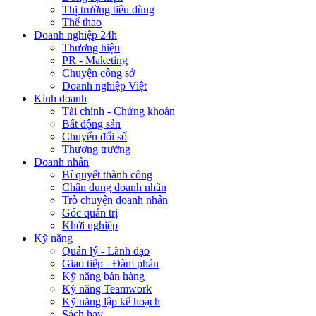
Thị trường tiêu dùng
Thể thao
Doanh nghiệp 24h
Thương hiệu
PR - Maketing
Chuyện công sở
Doanh nghiệp Việt
Kinh doanh
Tài chính - Chứng khoán
Bất động sản
Chuyển đổi số
Thương trường
Doanh nhân
Bí quyết thành công
Chân dung doanh nhân
Trò chuyện doanh nhân
Góc quản trị
Khởi nghiệp
Kỹ năng
Quản lý - Lãnh đạo
Giao tiếp - Đàm phán
Kỹ năng bán hàng
Kỹ năng Teamwork
Kỹ năng lập kế hoạch
Sách hay