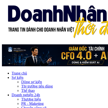
Trang chủ
Sự kiện
Dòng sự kiện
Thị trường tiêu dùng
Thể thao
Doanh nghiệp 24h
Thương hiệu
PR - Maketing
Chuyện công sở