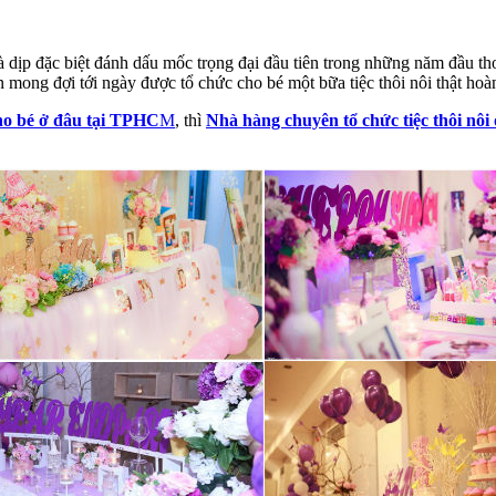
à dịp đặc biệt đánh dấu mốc trọng đại đầu tiên trong những năm đầu thơ 
 mong đợi tới ngày được tổ chức cho bé một bữa tiệc thôi nôi thật hoàn
 cho bé ở đâu tại TPHC
M
, thì
Nhà hàng chuyên tổ chức tiệc thôi nôi