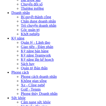
Chuyển đổi số
Thương trường
Doanh nhân
Bí quyết thành công
Chân dung doanh nhân
Trò chuyện doanh nhân
Góc quản trị
Khởi nghiệp
Kỹ năng
Quản lý - Lãnh đạo
Giao tiếp - Đàm phán
Kỹ năng bán hàng
Kỹ năng Teamwork
Kỹ năng lập kế hoạch
Sách hay
Quản trị Bản thân
Phong cách
Phong cách doanh nhân
Không gian sống
Xe - Công nghệ
Golf - Tennis
Phong thủy Doanh nhân
Sức khỏe
Cẩm nang sức khỏe