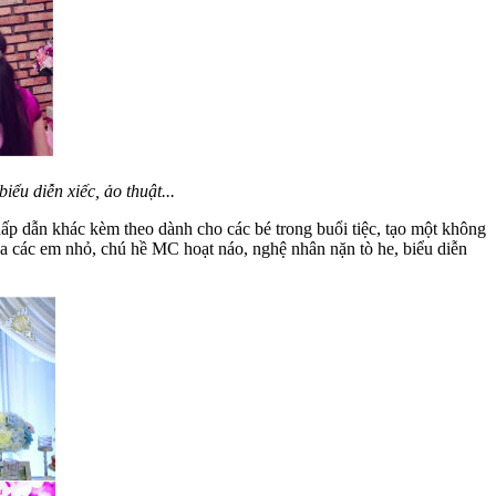
ểu diễn xiếc, ảo thuật...
ấp dẫn khác kèm theo dành cho các bé trong buổi tiệc, tạo một không
a các em nhỏ, chú hề MC hoạt náo, nghệ nhân nặn tò he, biểu diễn