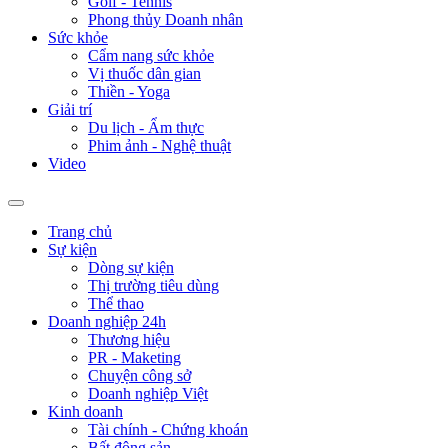
Golf - Tennis
Phong thủy Doanh nhân
Sức khỏe
Cẩm nang sức khỏe
Vị thuốc dân gian
Thiền - Yoga
Giải trí
Du lịch - Ẩm thực
Phim ảnh - Nghệ thuật
Video
Trang chủ
Sự kiện
Dòng sự kiện
Thị trường tiêu dùng
Thể thao
Doanh nghiệp 24h
Thương hiệu
PR - Maketing
Chuyện công sở
Doanh nghiệp Việt
Kinh doanh
Tài chính - Chứng khoán
Bất động sản