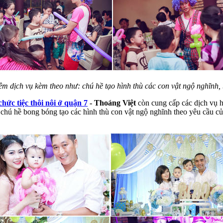
m dịch vụ kèm theo như: chú hề tạo hình thù các con vật ngộ nghĩnh, bi
hức tiệc thôi nôi ở quận 7
- Thoáng Việt
còn cung cấp các dịch vụ h
chú hề bong bóng tạo các hình thù con vật ngộ nghĩnh theo yêu cầu củ