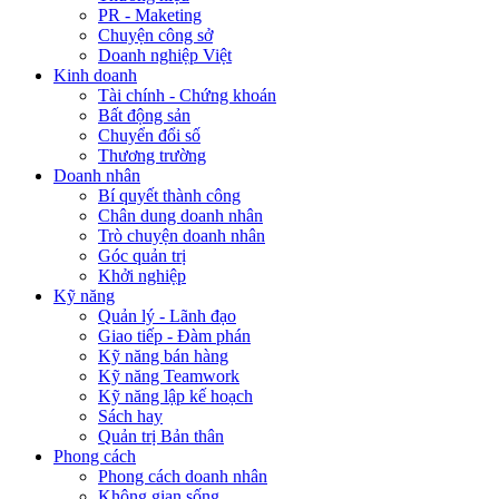
PR - Maketing
Chuyện công sở
Doanh nghiệp Việt
Kinh doanh
Tài chính - Chứng khoán
Bất động sản
Chuyển đổi số
Thương trường
Doanh nhân
Bí quyết thành công
Chân dung doanh nhân
Trò chuyện doanh nhân
Góc quản trị
Khởi nghiệp
Kỹ năng
Quản lý - Lãnh đạo
Giao tiếp - Đàm phán
Kỹ năng bán hàng
Kỹ năng Teamwork
Kỹ năng lập kế hoạch
Sách hay
Quản trị Bản thân
Phong cách
Phong cách doanh nhân
Không gian sống