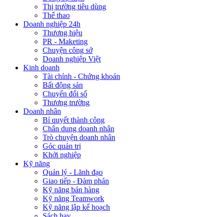
Thị trường tiêu dùng
Thể thao
Doanh nghiệp 24h
Thương hiệu
PR - Maketing
Chuyện công sở
Doanh nghiệp Việt
Kinh doanh
Tài chính - Chứng khoán
Bất động sản
Chuyển đổi số
Thương trường
Doanh nhân
Bí quyết thành công
Chân dung doanh nhân
Trò chuyện doanh nhân
Góc quản trị
Khởi nghiệp
Kỹ năng
Quản lý - Lãnh đạo
Giao tiếp - Đàm phán
Kỹ năng bán hàng
Kỹ năng Teamwork
Kỹ năng lập kế hoạch
Sách hay