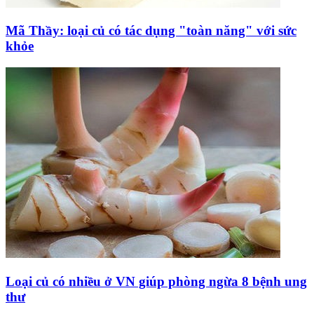
Mã Thầy: loại củ có tác dụng "toàn năng" với sức
khỏe
Loại củ có nhiều ở VN giúp phòng ngừa 8 bệnh ung
thư