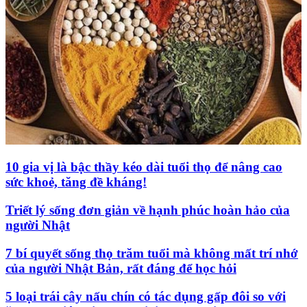
10 gia vị là bậc thầy kéo dài tuổi thọ để nâng cao
sức khoẻ, tăng đề kháng!
Triết lý sống đơn giản về hạnh phúc hoàn hảo của
người Nhật
7 bí quyết sống thọ trăm tuổi mà không mất trí nhớ
của người Nhật Bản, rất đáng để học hỏi
5 loại trái cây nấu chín có tác dụng gấp đôi so với