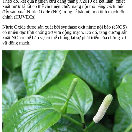
Theo đó, kết quả nghiên cứu đăng tháng 7/2010 đã kết luận, chiết
xuất nước lá lốt có thể cải thiện chức năng nội mô bằng cách thúc
đẩy sản xuất Nitric Oxide (NO) trong tế bào nội mô tĩnh mạch rốn
chính (HUVECs).
Nitric Oxide được sản xuất bởi synthase oxit nitric nội bào (eNOS)
có nhiều đặc tính chống xơ vữa động mạch. Do đó, tăng cường sản
xuất NO có thể bảo vệ cơ thể chống lại sự phát triển của chứng xơ
vữ động mạch.