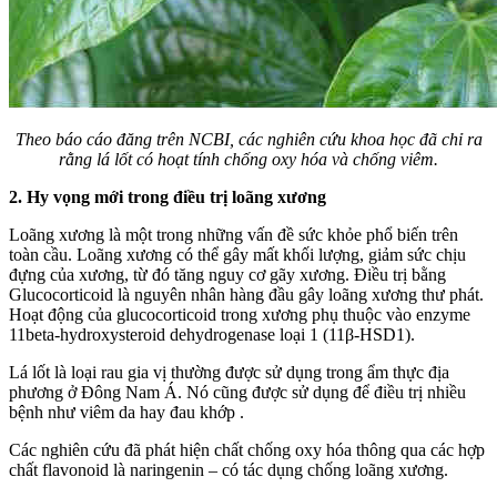
Theo báo cáo đăng trên NCBI, các nghiên cứu khoa học đã chỉ ra
rằng lá lốt có hoạt tính chống oxy hóa và chống viêm.
2. Hy vọng mới trong điều trị loãng xương
Loãng xương là một trong những vấn đề sức khỏe phổ biến trên
toàn cầu. Loãng xương có thể gây mất khối lượng, giảm sức chịu
đựng của xương, từ đó tăng nguy cơ gãy xương. Điều trị bằng
Glucocorticoid là nguyên nhân hàng đầu gây loãng xương thư phát.
Hoạt động của glucocorticoid trong xương phụ thuộc vào enzyme
11beta-hydroxysteroid dehydrogenase loại 1 (11β-HSD1).
Lá lốt là loại rau gia vị thường được sử dụng trong ẩm thực địa
phương ở Đông Nam Á. Nó cũng được sử dụng để điều trị nhiều
bệnh như viêm da hay đau khớp .
Các nghiên cứu đã phát hiện chất chống oxy hóa thông qua các hợp
chất flavonoid là naringenin – có tác dụng chống loãng xương.