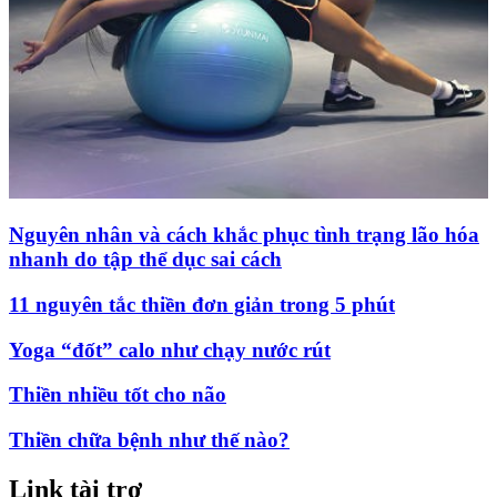
Nguyên nhân và cách khắc phục tình trạng lão hóa
nhanh do tập thể dục sai cách
11 nguyên tắc thiền đơn giản trong 5 phút
Yoga “đốt” calo như chạy nước rút
Thiền nhiều tốt cho não
Thiền chữa bệnh như thế nào?
Link tài trợ