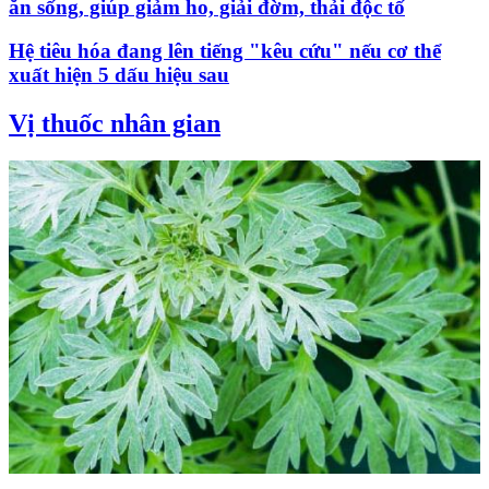
ăn sống, giúp giảm ho, giải đờm, thải độc tố
Hệ tiêu hóa đang lên tiếng "kêu cứu" nếu cơ thể
xuất hiện 5 dấu hiệu sau
Vị thuốc nhân gian