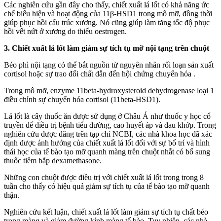
Các nghiên cứu gần đây cho thấy, chiết xuất lá lốt có khả năng ức
chế biểu hiện và hoạt động của 11β-HSD1 trong mô mỡ, đồng thời
giúp phục hồi cấu trúc xương. Nó cũng giúp làm tăng tốc độ phục
hồi vết nứt ở xương do thiếu oestrogen.
3. Chiết xuất lá lốt làm giảm sự tích tụ mỡ nội tạng trên chuột
Béo phì nội tạng có thể bắt nguồn từ nguyên nhân rối loạn sản xuất
cortisol hoặc sự trao đổi chất dẫn đến hội chứng chuyển hóa .
Trong mô mỡ, enzyme 11beta-hydroxysteroid dehydrogenase loại 1
điều chỉnh sự chuyển hóa cortisol (11beta-HSD1).
Lá lốt là cây thuốc ăn được sử dụng ở Châu Á như thuốc y học cổ
truyền để điều trị bệnh tiểu đường, cao huyết áp và đau khớp. Trong
nghiên cứu được đăng trên tạp chí NCBI, các nhà khoa học đã xác
định được ảnh hưởng của chiết xuất lá lốt đối với sự bố trí và hình
thái học của tế bào tạo mỡ quanh màng trên chuột nhắt có bổ sung
thuốc tiêm bắp dexamethasone.
Những con chuột được điều trị với chiết xuất lá lốt trong trong 8
tuần cho thấy có hiệu quả giảm sự tích tụ của tế bào tạo mỡ quanh
thận.
Nghiên cứu kết luận, chiết xuất lá lốt làm giảm sự tích tụ chất béo
trong màng và giảm đường kính màng tế bào. Tuy nhiên, các nhà