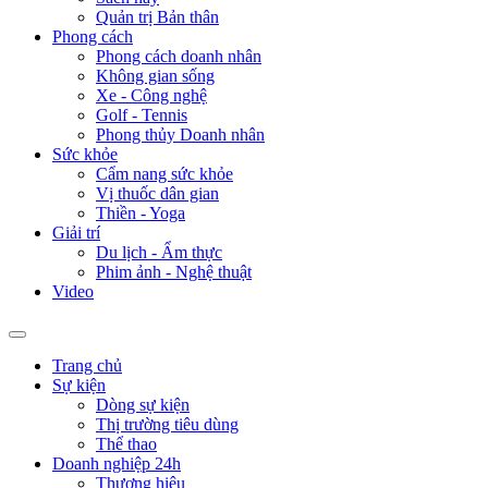
Quản trị Bản thân
Phong cách
Phong cách doanh nhân
Không gian sống
Xe - Công nghệ
Golf - Tennis
Phong thủy Doanh nhân
Sức khỏe
Cẩm nang sức khỏe
Vị thuốc dân gian
Thiền - Yoga
Giải trí
Du lịch - Ẩm thực
Phim ảnh - Nghệ thuật
Video
Trang chủ
Sự kiện
Dòng sự kiện
Thị trường tiêu dùng
Thể thao
Doanh nghiệp 24h
Thương hiệu