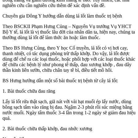
nghiên cứu cần nghiên cứu thêm để xác định vấn đề.
Chuyên gia Đông Y hướng dẫn dùng lá lốt làm thuốc trị bệnh
Theo BSCKII Phạm Hưng Củng – Nguyên Vụ trưởng Vụ YHCT
Bộ Y tế, lá lốt là vị thuốc lâu đời của nhân dân ta, hiện nay, chúng ta
thường dùng lá lốt để làm thức ăn hoặc làm thuốc.
Theo BS Hưng Củng, theo Y học Cổ truyền, lá lốt có vị hơi cay,
thanh nhiệt, có tác dụng phòng trừ thấp khớp. Do vậy, lá lốt được
dùng để chế ra các loại thuốc, hoặc phối hợp với các loại thuốc khác
để chữa các bệnh lý như phong tê thấp, đau xương khớp , đau dây
thần kinh liên sườn, chữa chân tay tê bì, điều tiết mồ hôi.
BS Hưng hướng dẫn một số bài thuốc trị bệnh từ cây lá lốt:
1. Bài thuốc chữa đau răng
Lấy lá lốt rửa thật sạch, giã nát với vài hạt muối ép lấy nước, dùng
bông sạch tẩm vào răng bị đau. Ngậm 2-3 phút rồi súc miệng bằng
nước muối. Ngày tẩm thuốc 3-4 lần trong 1-2 ngày sẽ giảm đau hiệu
quả.
2. Bài thuốc chữa thấp khớp, đau nhức xương