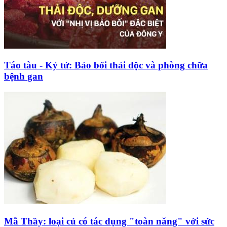
Táo tàu - Kỷ tử: Bảo bối thải độc và phòng chữa
bệnh gan
Mã Thầy: loại củ có tác dụng "toàn năng" với sức