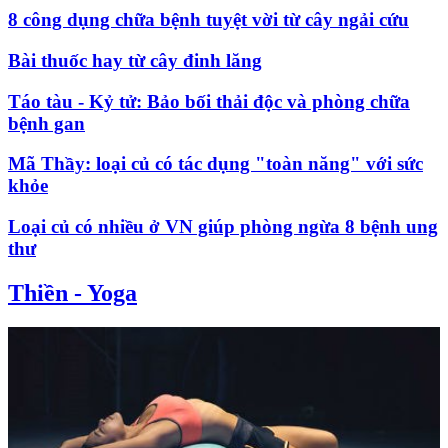
8 công dụng chữa bệnh tuyệt vời từ cây ngải cứu
Bài thuốc hay từ cây đinh lăng
Táo tàu - Kỷ tử: Bảo bối thải độc và phòng chữa
bệnh gan
Mã Thầy: loại củ có tác dụng "toàn năng" với sức
khỏe
Loại củ có nhiều ở VN giúp phòng ngừa 8 bệnh ung
thư
Thiền - Yoga