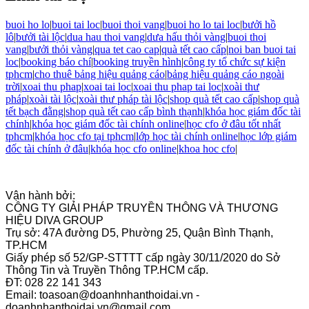
buoi ho lo
|
buoi tai loc
|
buoi thoi vang
|
buoi ho lo tai loc
|
bưởi hồ
lô
|
bưởi tài lộc
|
dua hau thoi vang
|
dưa hấu thỏi vàng
|
buoi thoi
vang
|
bưởi thỏi vàng
|
qua tet cao cap
|
quà tết cao cấp
|
noi ban buoi tai
loc
|
booking báo chí
|
booking truyền hình
|
công ty tổ chức sự kiện
tphcm
|
cho thuê bảng hiệu quảng cáo
|
bảng hiệu quảng cáo ngoài
trời
|
xoai thu phap
|
xoai tai loc
|
xoai thu phap tai loc
|
xoài thư
pháp
|
xoài tài lộc
|
xoài thư pháp tài lộc
|
shop quà tết cao cấp
|
shop quà
tết bạch đằng
|
shop quà tết cao cấp bình thạnh
|
khóa học giám đốc tài
chính
|
khóa học giám đốc tài chính online
|
học cfo ở đâu tốt nhất
tphcm
|
khóa học cfo tại tphcm
|
lớp học tài chính online
|
học lớp giám
đốc tài chính ở đâu
|
khóa học cfo online
|
khoa hoc cfo
|
Vận hành bởi:
CÔNG TY GIẢI PHÁP TRUYỀN THÔNG VÀ THƯƠNG
HIỆU DIVA GROUP
Trụ sở: 47A đường D5, Phường 25, Quận Bình Thạnh,
TP.HCM
Giấy phép số 52/GP-STTTT cấp ngày 30/11/2020 do Sở
Thông Tin và Truyền Thông TP.HCM cấp.
ĐT: 028 22 141 343
Email: toasoan@doanhnhanthoidai.vn -
doanhnhanthoidai.vn@gmail.com