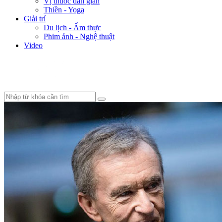
Vị thuốc dân gian
Thiền - Yoga
Giải trí
Du lịch - Ẩm thực
Phim ảnh - Nghệ thuật
Video