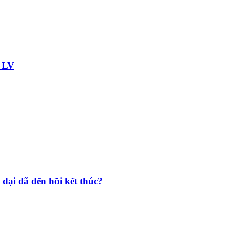
ủ LV
 đại đã đến hồi kết thúc?