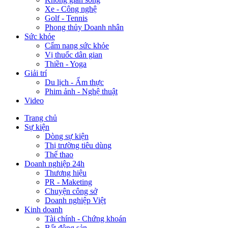
Xe - Công nghệ
Golf - Tennis
Phong thủy Doanh nhân
Sức khỏe
Cẩm nang sức khỏe
Vị thuốc dân gian
Thiền - Yoga
Giải trí
Du lịch - Ẩm thực
Phim ảnh - Nghệ thuật
Video
Trang chủ
Sự kiện
Dòng sự kiện
Thị trường tiêu dùng
Thể thao
Doanh nghiệp 24h
Thương hiệu
PR - Maketing
Chuyện công sở
Doanh nghiệp Việt
Kinh doanh
Tài chính - Chứng khoán
Bất động sản