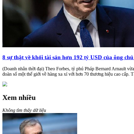
8 sự thật về khối tài sản hơn 192 tỷ USD của ông ch
(Doanh nhân thời đại) Theo Forbes, tỷ phú Pháp Bernard Arnault vừa v
đoàn số một thế giới về hàng xa xỉ với hơn 70 thương hiệu cao cấp. Tà
Xem nhiều
Không tìm thấy dữ liệu