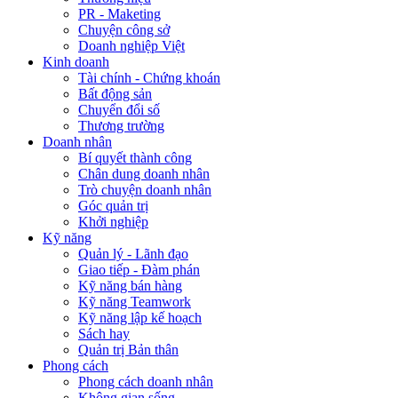
PR - Maketing
Chuyện công sở
Doanh nghiệp Việt
Kinh doanh
Tài chính - Chứng khoán
Bất động sản
Chuyển đổi số
Thương trường
Doanh nhân
Bí quyết thành công
Chân dung doanh nhân
Trò chuyện doanh nhân
Góc quản trị
Khởi nghiệp
Kỹ năng
Quản lý - Lãnh đạo
Giao tiếp - Đàm phán
Kỹ năng bán hàng
Kỹ năng Teamwork
Kỹ năng lập kế hoạch
Sách hay
Quản trị Bản thân
Phong cách
Phong cách doanh nhân
Không gian sống