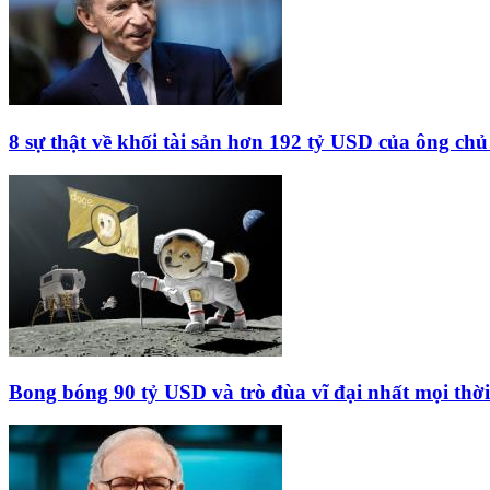
8 sự thật về khối tài sản hơn 192 tỷ USD của ông ch
Bong bóng 90 tỷ USD và trò đùa vĩ đại nhất mọi thời