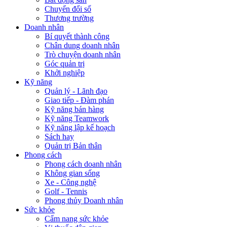
Chuyển đổi số
Thương trường
Doanh nhân
Bí quyết thành công
Chân dung doanh nhân
Trò chuyện doanh nhân
Góc quản trị
Khởi nghiệp
Kỹ năng
Quản lý - Lãnh đạo
Giao tiếp - Đàm phán
Kỹ năng bán hàng
Kỹ năng Teamwork
Kỹ năng lập kế hoạch
Sách hay
Quản trị Bản thân
Phong cách
Phong cách doanh nhân
Không gian sống
Xe - Công nghệ
Golf - Tennis
Phong thủy Doanh nhân
Sức khỏe
Cẩm nang sức khỏe