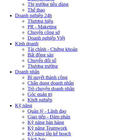
Thị trường tiêu dùng
Thể thao
Doanh nghiệp 24h
Thương hiệu
PR - Maketing
Chuyện công sở
Doanh nghiệp Việt
Kinh doanh
Tài chính - Chứng khoán
Bất động sản
Chuyển đổi số
Thương trường
Doanh nhân
Bí quyết thành công
Chân dung doanh nhân
Trò chuyện doanh nhân
Góc quản trị
Khởi nghiệp
Kỹ năng
Quản lý - Lãnh đạo
Giao tiếp - Đàm phán
Kỹ năng bán hàng
Kỹ năng Teamwork
Kỹ năng lập kế hoạch
Sách hay