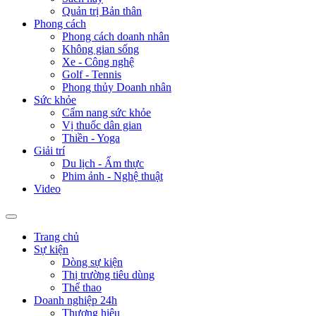
Quản trị Bản thân
Phong cách
Phong cách doanh nhân
Không gian sống
Xe - Công nghệ
Golf - Tennis
Phong thủy Doanh nhân
Sức khỏe
Cẩm nang sức khỏe
Vị thuốc dân gian
Thiền - Yoga
Giải trí
Du lịch - Ẩm thực
Phim ảnh - Nghệ thuật
Video
Trang chủ
Sự kiện
Dòng sự kiện
Thị trường tiêu dùng
Thể thao
Doanh nghiệp 24h
Thương hiệu