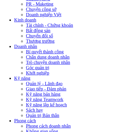
PR - Maketing
Chuyện công sở
Doanh nghiệp Việt
Kinh doanh
Tài chính - Chứng khoán
Bất động sản
Chuyển đổi số
Thương trường
Doanh nhân
Bí quyết thành công
Chân dung doanh nhân
Trò chuyện doanh nhân
Góc quản trị
Khởi nghiệp
Kỹ năng
Quản lý - Lãnh đạo
Giao tiếp - Đàm phán
Kỹ năng bán hàng
Kỹ năng Teamwork
Kỹ năng lập kế hoạch
Sách hay
Quản trị Bản thân
Phong cách
Phong cách doanh nhân
Không gian sống