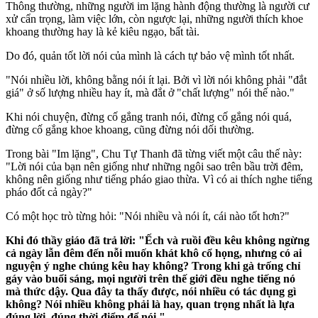
Thông thường, những người im lặng hành động thường là người cư
xử cẩn trọng, làm việc lớn, còn ngược lại, những người thích khoe
khoang thường hay là kẻ kiêu ngạo, bất tài.
Do đó, quản tốt lời nói của mình là cách tự bảo vệ mình tốt nhất.
"Nói nhiều lời, không bằng nói ít lại. Bởi vì lời nói không phải "đắt
giá" ở số lượng nhiều hay ít, mà đắt ở "chất lượng" nói thế nào."
Khi nói chuyện, đừng cố gắng tranh nói, đừng cố gắng nói quá,
đừng cố gắng khoe khoang, cũng đừng nói dối thường.
Trong bài "Im lặng", Chu Tự Thanh đã từng viết một câu thế này:
"Lời nói của bạn nên giống như những ngôi sao trên bầu trời đêm,
không nên giống như tiếng pháo giao thừa. Vì có ai thích nghe tiếng
pháo đốt cả ngày?"
Có một học trò từng hỏi: "Nói nhiều và nói ít, cái nào tốt hơn?"
Khi đó thầy giáo đã trả lời: "Ếch và ruồi đều kêu không ngừng
cả ngày lẫn đêm đến nỗi muốn khát khô cổ họng, nhưng có ai
nguyện ý nghe chúng kêu hay không? Trong khi gà trống chỉ
gáy vào buổi sáng, mọi người trên thế giới đều nghe tiếng nó
mà thức dậy. Qua đây ta thấy được, nói nhiều có tác dụng gì
không? Nói nhiều không phải là hay, quan trọng nhất là lựa
đúng lời, đúng thời điểm để nói."