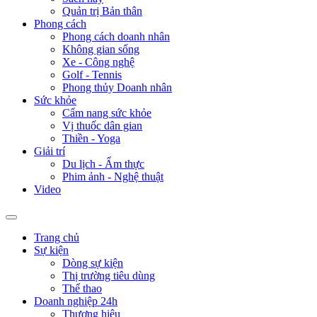
Quản trị Bản thân
Phong cách
Phong cách doanh nhân
Không gian sống
Xe - Công nghệ
Golf - Tennis
Phong thủy Doanh nhân
Sức khỏe
Cẩm nang sức khỏe
Vị thuốc dân gian
Thiền - Yoga
Giải trí
Du lịch - Ẩm thực
Phim ảnh - Nghệ thuật
Video
Trang chủ
Sự kiện
Dòng sự kiện
Thị trường tiêu dùng
Thể thao
Doanh nghiệp 24h
Thương hiệu