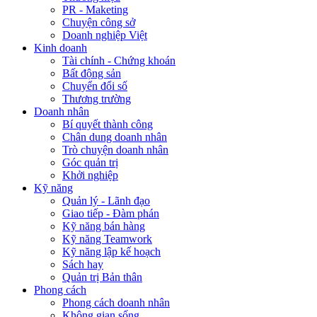
PR - Maketing
Chuyện công sở
Doanh nghiệp Việt
Kinh doanh
Tài chính - Chứng khoán
Bất động sản
Chuyển đổi số
Thương trường
Doanh nhân
Bí quyết thành công
Chân dung doanh nhân
Trò chuyện doanh nhân
Góc quản trị
Khởi nghiệp
Kỹ năng
Quản lý - Lãnh đạo
Giao tiếp - Đàm phán
Kỹ năng bán hàng
Kỹ năng Teamwork
Kỹ năng lập kế hoạch
Sách hay
Quản trị Bản thân
Phong cách
Phong cách doanh nhân
Không gian sống