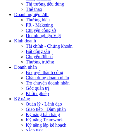
Thị trường tiêu dùng
Thể thao
Doanh nghiệp 24h
Thương hiệu
PR - Maketing
Chuyện công sở
Doanh nghiệp Việt
Kinh doanh
Tài chính - Chứng khoán
Bất động sản
Chuyển đổi số
Thương trường
Doanh nhân
Bí quyết thành công
Chân dung doanh nhân
Trò chuyện doanh nhân
Góc quản trị
Khởi nghiệp
Kỹ năng
Quản lý - Lãnh đạo
Giao tiếp - Đàm phán
Kỹ năng bán hàng
Kỹ năng Teamwork
Kỹ năng lập kế hoạch
Sách hay