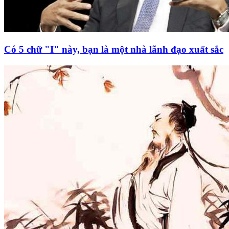
Có 5 chữ "I" này, bạn là một nhà lãnh đạo xuất sắc