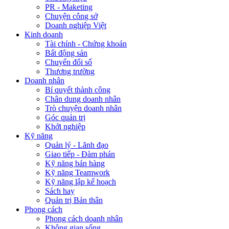
PR - Maketing
Chuyện công sở
Doanh nghiệp Việt
Kinh doanh
Tài chính - Chứng khoán
Bất động sản
Chuyển đổi số
Thương trường
Doanh nhân
Bí quyết thành công
Chân dung doanh nhân
Trò chuyện doanh nhân
Góc quản trị
Khởi nghiệp
Kỹ năng
Quản lý - Lãnh đạo
Giao tiếp - Đàm phán
Kỹ năng bán hàng
Kỹ năng Teamwork
Kỹ năng lập kế hoạch
Sách hay
Quản trị Bản thân
Phong cách
Phong cách doanh nhân
Không gian sống