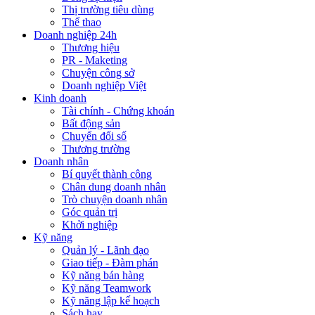
Thị trường tiêu dùng
Thể thao
Doanh nghiệp 24h
Thương hiệu
PR - Maketing
Chuyện công sở
Doanh nghiệp Việt
Kinh doanh
Tài chính - Chứng khoán
Bất động sản
Chuyển đổi số
Thương trường
Doanh nhân
Bí quyết thành công
Chân dung doanh nhân
Trò chuyện doanh nhân
Góc quản trị
Khởi nghiệp
Kỹ năng
Quản lý - Lãnh đạo
Giao tiếp - Đàm phán
Kỹ năng bán hàng
Kỹ năng Teamwork
Kỹ năng lập kế hoạch
Sách hay