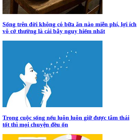
Sống trên đời không có bữa ăn nào miễn phí, lợi ích
vô cớ thường là cái bẫy nguy hiểm nhất
Trong cuộc sống nếu luôn luôn giữ được tâm thái
tốt thì mọi chuyện đều ổn