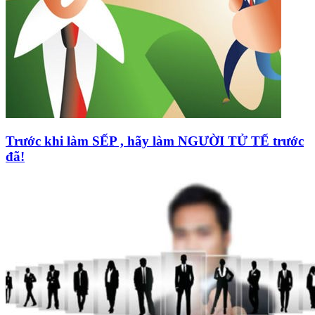
Trước khi làm SẾP , hãy làm NGƯỜI TỬ TẾ trước
đã!