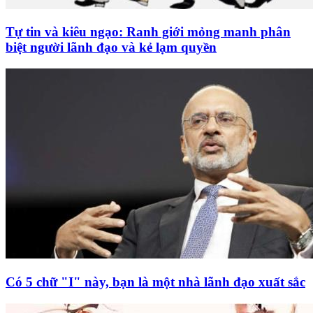
Tự tin và kiêu ngạo: Ranh giới mỏng manh phân
biệt người lãnh đạo và kẻ lạm quyền
Có 5 chữ "I" này, bạn là một nhà lãnh đạo xuất sắc