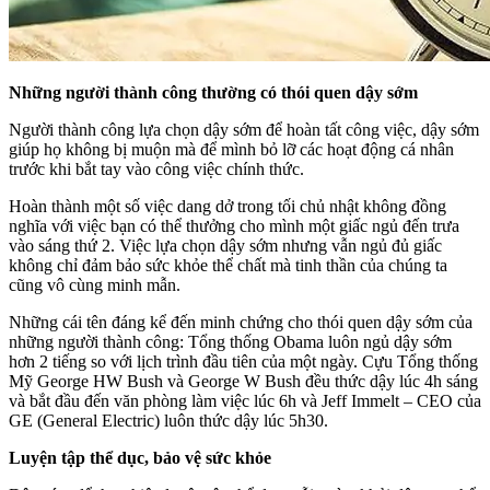
Những người thành công thường có thói quen dậy sớm
Người thành công lựa chọn dậy sớm để hoàn tất công việc, dậy sớm
giúp họ không bị muộn mà để mình bỏ lỡ các hoạt động cá nhân
trước khi bắt tay vào công việc chính thức.
Hoàn thành một số việc dang dở trong tối chủ nhật không đồng
nghĩa với việc bạn có thể thưởng cho mình một giấc ngủ đến trưa
vào sáng thứ 2. Việc lựa chọn dậy sớm nhưng vẫn ngủ đủ giấc
không chỉ đảm bảo sức khỏe thể chất mà tinh thần của chúng ta
cũng vô cùng minh mẫn.
Những cái tên đáng kể đến minh chứng cho thói quen dậy sớm của
những người thành công: Tổng thống Obama luôn ngủ dậy sớm
hơn 2 tiếng so với lịch trình đầu tiên của một ngày. Cựu Tổng thống
Mỹ George HW Bush và George W Bush đều thức dậy lúc 4h sáng
và bắt đầu đến văn phòng làm việc lúc 6h và Jeff Immelt – CEO của
GE (General Electric) luôn thức dậy lúc 5h30.
Luyện tập thể dục, bảo vệ sức khỏe