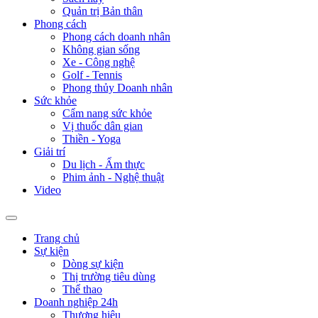
Quản trị Bản thân
Phong cách
Phong cách doanh nhân
Không gian sống
Xe - Công nghệ
Golf - Tennis
Phong thủy Doanh nhân
Sức khỏe
Cẩm nang sức khỏe
Vị thuốc dân gian
Thiền - Yoga
Giải trí
Du lịch - Ẩm thực
Phim ảnh - Nghệ thuật
Video
Trang chủ
Sự kiện
Dòng sự kiện
Thị trường tiêu dùng
Thể thao
Doanh nghiệp 24h
Thương hiệu