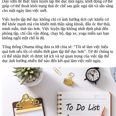
Dậy sớm để thực hiện luyện tập thể dục mỗi ngày, khởi động cơ thể
giúp cơ thể thoát khỏi trạng thái ức chế sau giấc ngủ dài và sẵn sàng
cho một ngày làm việc mới.
Việc luyện tập thể dục không chỉ có ảnh hưởng tích cực khiến cơ
thể khỏe mạnh mà còn khiến tinh thần sảng khoái, đầu óc thư thái,
minh mẫn, tỉnh táo hơn. Việc luyện tập không nhất định phải đến
phòng tập, chỉ cần vận động, chạy bộ, đạp xe, yoga miễn sao bạn
không ngồi một chỗ là đủ.
Tổng thống Obama từng đưa ra lời chia sẻ: “Tôi sẽ làm việc hiệu
quả hơn nếu tôi có nhiều thời gian tập thể dục hơn”. Từ đó chúng ta
có thể nhận thức rõ được lợi ích và sự quan trọng của việc tập thể
dục ảnh hưởng nhiều thế nào đến kết quả làm việc mỗi ngày.