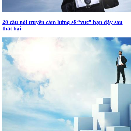
20 câu nói truyền cảm hứng sẽ “vực” bạn dậy sau
thất bại