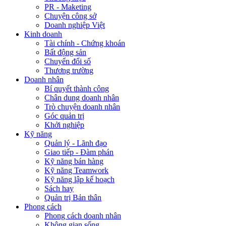
PR - Maketing
Chuyện công sở
Doanh nghiệp Việt
Kinh doanh
Tài chính - Chứng khoán
Bất động sản
Chuyển đổi số
Thương trường
Doanh nhân
Bí quyết thành công
Chân dung doanh nhân
Trò chuyện doanh nhân
Góc quản trị
Khởi nghiệp
Kỹ năng
Quản lý - Lãnh đạo
Giao tiếp - Đàm phán
Kỹ năng bán hàng
Kỹ năng Teamwork
Kỹ năng lập kế hoạch
Sách hay
Quản trị Bản thân
Phong cách
Phong cách doanh nhân
Không gian sống