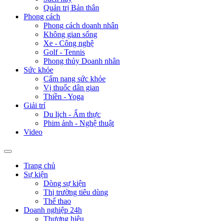
Quản trị Bản thân
Phong cách
Phong cách doanh nhân
Không gian sống
Xe - Công nghệ
Golf - Tennis
Phong thủy Doanh nhân
Sức khỏe
Cẩm nang sức khỏe
Vị thuốc dân gian
Thiền - Yoga
Giải trí
Du lịch - Ẩm thực
Phim ảnh - Nghệ thuật
Video
Trang chủ
Sự kiện
Dòng sự kiện
Thị trường tiêu dùng
Thể thao
Doanh nghiệp 24h
Thương hiệu