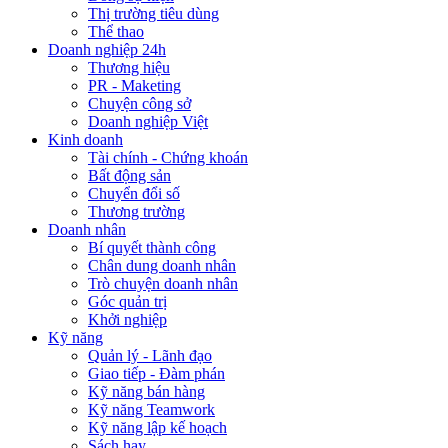
Thị trường tiêu dùng
Thể thao
Doanh nghiệp 24h
Thương hiệu
PR - Maketing
Chuyện công sở
Doanh nghiệp Việt
Kinh doanh
Tài chính - Chứng khoán
Bất động sản
Chuyển đổi số
Thương trường
Doanh nhân
Bí quyết thành công
Chân dung doanh nhân
Trò chuyện doanh nhân
Góc quản trị
Khởi nghiệp
Kỹ năng
Quản lý - Lãnh đạo
Giao tiếp - Đàm phán
Kỹ năng bán hàng
Kỹ năng Teamwork
Kỹ năng lập kế hoạch
Sách hay