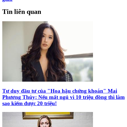
Tin liên quan
Tư duy đầu tư của "Hoa hậu chứng khoán" Mai
Phương Thúy: Nếu mất ngủ vì 10 triệu đồng thì làm
sao kiếm được 20 triệu!