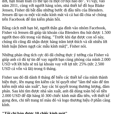
đời, bạn hoàn toàn có thể tạo ra một cơ hội nào đó". Vì vậy, vào
năm 2011, cùng với người hàng xóm, nhà thiết kế đồ họa Blake
Jensen, Fisher đã bắt đầu những bước đi đầu tiên của Blenders.
Jensen đã tạo ra một vài mẫu kính mát và cả hai đã chia sẻ chúng
trên Facebook để tìm kiếm phản hồi.
Bằng cách mời bạn bè, người thân gia đình vào nhóm Facebook,
Fisher và Jensen đã giúp tài khoản của Blenders thu hút được 1.500
người theo dõi trong vài tháng. "Trước khi đạt được con số này,
chúng tôi cũng đã nhận được hàng trăm lượt thích và rất nhiều lời
bình luận [khen ngợi các mẫu kính mát]", Fisher nói.
Những phản ứng tích cực đó đã chứng thực ý tưởng của Fisher và
giúp anh có đủ tự tin để vay người bạn cùng phòng của mình 2.000
USD với lời hứa sẽ trả lại khoản vay với lợi tức 25% (tức 2.500
USD cả vốn và lãi) trong 6 tháng.
Fisher sau đó đã dành 8 tháng để biến các thiết kế của mình thành
hiện thực, lên mạng tìm kiếm các bí quyết như "làm thế nào để tìm
kiếm một nhà sản xuất", hay các bí quyết trong thương lượng, đàm
phán. Sau khi tìm được nhà sản xuất, anh đã dùng toàn bộ số tiền
2.000 USD để đặt hàng lô 300 chiếc kính mát đầu tiên, với thiết kế
gọng đen, chi tiết trang trí màu đỏ và logo thương hiệu ở phần càng
kính.
"Tôi chỉ bán được 10 chiếc kính mát"