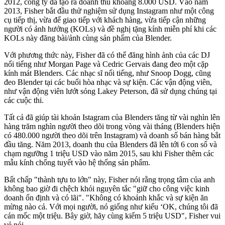
2012, công ty đã tạo ra doanh thu khoảng 8.000 USD. Vào năm
2013, Fisher bắt đầu thử nghiệm sử dụng Instagram như một công
cụ tiếp thị, vừa để giao tiếp với khách hàng, vừa tiếp cận những
người có ảnh hưởng (KOLs) và đề nghị tặng kính miễn phí khi các
KOLs này đăng bài/ảnh cùng sản phẩm của Blender.
Với phương thức này, Fisher đã có thể đăng hình ảnh của các DJ
nổi tiếng như Morgan Page và Cedric Gervais đang đeo một cặp
kính mát Blenders. Các nhạc sĩ nổi tiếng, như Snoop Dogg, cũng
đeo Blender tại các buổi hòa nhạc và sự kiện. Các vận động viên,
như vận động viên lướt sóng Lakey Peterson, đã sử dụng chúng tại
các cuộc thi.
Tất cả đã giúp tài khoản Istagram của Blenders tăng từ vài nghìn lên
hàng trăm nghìn người theo dõi trong vòng vài tháng (Blenders hiện
có 480.000 người theo dõi trên Instagram) và doanh số bán hàng bắt
đầu tăng. Năm 2013, doanh thu của Blenders đã lên tới 6 con số và
chạm ngưỡng 1 triệu USD vào năm 2015, sau khi Fisher thêm các
mẫu kính chống tuyết vào hệ thống sản phẩm.
Bất chấp "thành tựu to lớn" này, Fisher nói rằng trọng tâm của anh
không bao giờ đi chệch khỏi nguyên tắc "giữ cho công việc kinh
doanh ổn định và có lãi". "Không có khoảnh khắc và sự kiện ăn
mừng nào cả. Với mọi người, nó giống như kiểu ‘OK, chúng tôi đã
cán mốc một triệu. Bây giờ, hãy cùng kiếm 5 triệu USD", Fisher vui
vẻ nói.