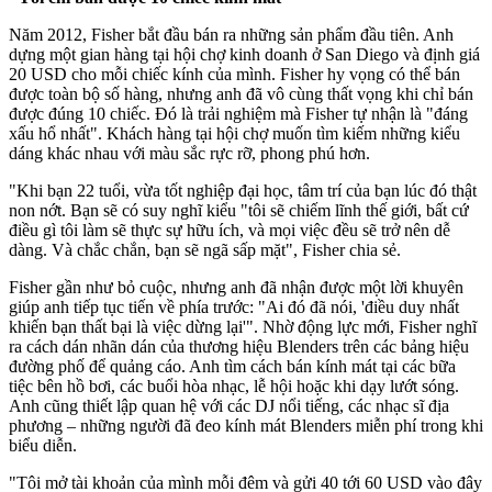
Năm 2012, Fisher bắt đầu bán ra những sản phẩm đầu tiên. Anh
dựng một gian hàng tại hội chợ kinh doanh ở San Diego và định giá
20 USD cho mỗi chiếc kính của mình. Fisher hy vọng có thể bán
được toàn bộ số hàng, nhưng anh đã vô cùng thất vọng khi chỉ bán
được đúng 10 chiếc. Đó là trải nghiệm mà Fisher tự nhận là "đáng
xấu hổ nhất". Khách hàng tại hội chợ muốn tìm kiếm những kiểu
dáng khác nhau với màu sắc rực rỡ, phong phú hơn.
"Khi bạn 22 tuổi, vừa tốt nghiệp đại học, tâm trí của bạn lúc đó thật
non nớt. Bạn sẽ có suy nghĩ kiểu "tôi sẽ chiếm lĩnh thế giới, bất cứ
điều gì tôi làm sẽ thực sự hữu ích, và mọi việc đều sẽ trở nên dễ
dàng. Và chắc chắn, bạn sẽ ngã sấp mặt", Fisher chia sẻ.
Fisher gần như bỏ cuộc, nhưng anh đã nhận được một lời khuyên
giúp anh tiếp tục tiến về phía trước: "Ai đó đã nói, 'điều duy nhất
khiến bạn thất bại là việc dừng lại'". Nhờ động lực mới, Fisher nghĩ
ra cách dán nhãn dán của thương hiệu Blenders trên các bảng hiệu
đường phố để quảng cáo. Anh tìm cách bán kính mát tại các bữa
tiệc bên hồ bơi, các buổi hòa nhạc, lễ hội hoặc khi dạy lướt sóng.
Anh cũng thiết lập quan hệ với các DJ nổi tiếng, các nhạc sĩ địa
phương – những người đã đeo kính mát Blenders miễn phí trong khi
biểu diễn.
"Tôi mở tài khoản của mình mỗi đêm và gửi 40 tới 60 USD vào đây