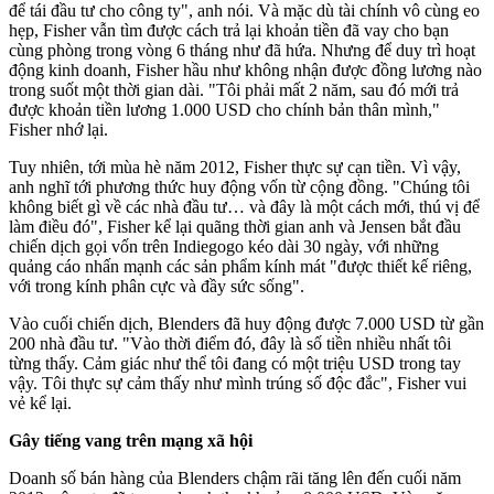
để tái đầu tư cho công ty", anh nói. Và mặc dù tài chính vô cùng eo
hẹp, Fisher vẫn tìm được cách trả lại khoản tiền đã vay cho bạn
cùng phòng trong vòng 6 tháng như đã hứa. Nhưng để duy trì hoạt
động kinh doanh, Fisher hầu như không nhận được đồng lương nào
trong suốt một thời gian dài. "Tôi phải mất 2 năm, sau đó mới trả
được khoản tiền lương 1.000 USD cho chính bản thân mình,"
Fisher nhớ lại.
Tuy nhiên, tới mùa hè năm 2012, Fisher thực sự cạn tiền. Vì vậy,
anh nghĩ tới phương thức huy động vốn từ cộng đồng. "Chúng tôi
không biết gì về các nhà đầu tư… và đây là một cách mới, thú vị để
làm điều đó", Fisher kể lại quãng thời gian anh và Jensen bắt đầu
chiến dịch gọi vốn trên Indiegogo kéo dài 30 ngày, với những
quảng cáo nhấn mạnh các sản phẩm kính mát "được thiết kế riêng,
với trong kính phân cực và đầy sức sống".
Vào cuối chiến dịch, Blenders đã huy động được 7.000 USD từ gần
200 nhà đầu tư. "Vào thời điểm đó, đây là số tiền nhiều nhất tôi
từng thấy. Cảm giác như thể tôi đang có một triệu USD trong tay
vậy. Tôi thực sự cảm thấy như mình trúng số độc đắc", Fisher vui
vẻ kể lại.
Gây tiếng vang trên mạng xã hội
Doanh số bán hàng của Blenders chậm rãi tăng lên đến cuối năm