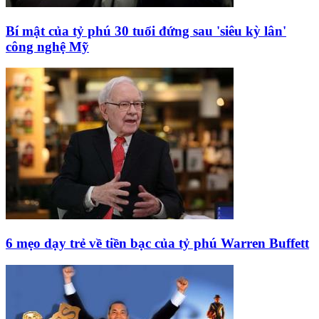
Bí mật của tỷ phú 30 tuổi đứng sau 'siêu kỳ lân'
công nghệ Mỹ
6 mẹo dạy trẻ về tiền bạc của tỷ phú Warren Buffett