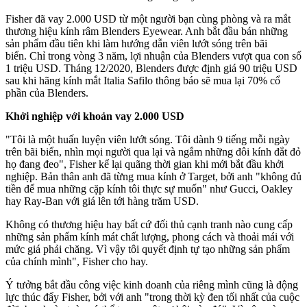
Fisher đã vay 2.000 USD từ một người bạn cùng phòng và ra mắt
thương hiệu kính râm Blenders Eyewear. Anh bắt đầu bán những
sản phẩm đầu tiên khi làm hướng dẫn viên lướt sóng trên bãi
biển. Chỉ trong vòng 3 năm, lợi nhuận của Blenders vượt qua con số
1 triệu USD. Tháng 12/2020, Blenders được định giá 90 triệu USD
sau khi hãng kính mắt Italia Safilo thông báo sẽ mua lại 70% cổ
phần của Blenders.
Khởi nghiệp với khoản vay 2.000 USD
"Tôi là một huấn luyện viên lướt sóng. Tôi dành 9 tiếng mỗi ngày
trên bãi biển, nhìn mọi người qua lại và ngắm những đôi kính đắt đỏ
họ đang đeo", Fisher kể lại quãng thời gian khi mới bắt đầu khởi
nghiệp. Bản thân anh đã từng mua kính ở Target, bởi anh "không đủ
tiền để mua những cặp kính tôi thực sự muốn" như Gucci, Oakley
hay Ray-Ban với giá lên tới hàng trăm USD.
Không có thương hiệu hay bất cứ đối thủ cạnh tranh nào cung cấp
những sản phẩm kính mát chất lượng, phong cách và thoải mái với
mức giá phải chăng. Vì vậy tôi quyết định tự tạo những sản phẩm
của chính mình", Fisher cho hay.
Ý tưởng bắt đầu công việc kinh doanh của riêng mình cũng là động
lực thúc đẩy Fisher, bởi với anh "trong thời kỳ đen tối nhất của cuộc