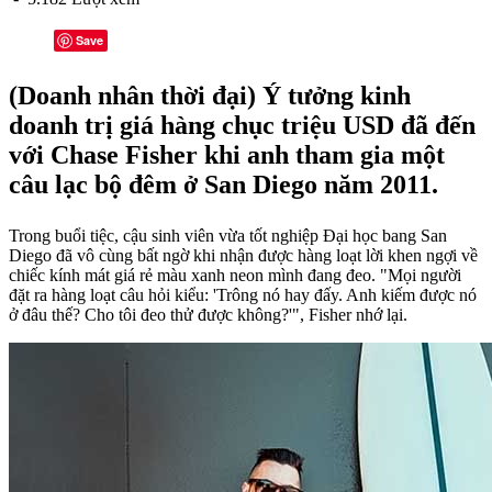
Save
(Doanh nhân thời đại) Ý tưởng kinh
doanh trị giá hàng chục triệu USD đã đến
với Chase Fisher khi anh tham gia một
câu lạc bộ đêm ở San Diego năm 2011.
Trong buổi tiệc, cậu sinh viên vừa tốt nghiệp Đại học bang San
Diego đã vô cùng bất ngờ khi nhận được hàng loạt lời khen ngợi về
chiếc kính mát giá rẻ màu xanh neon mình đang đeo. "Mọi người
đặt ra hàng loạt câu hỏi kiểu: 'Trông nó hay đấy. Anh kiếm được nó
ở đâu thế? Cho tôi đeo thử được không?'", Fisher nhớ lại.