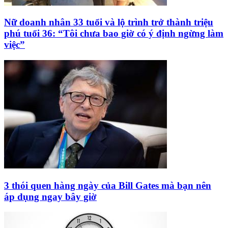
Nữ doanh nhân 33 tuổi và lộ trình trở thành triệu
phú tuổi 36: “Tôi chưa bao giờ có ý định ngừng làm
việc”
3 thói quen hàng ngày của Bill Gates mà bạn nên
áp dụng ngay bây giờ