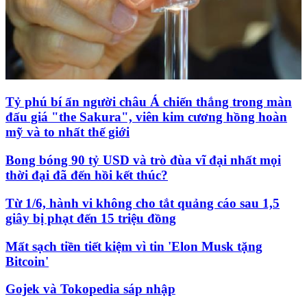
Tỷ phú bí ẩn người châu Á chiến thắng trong màn
đấu giá "the Sakura", viên kim cương hồng hoàn
mỹ và to nhất thế giới
Bong bóng 90 tỷ USD và trò đùa vĩ đại nhất mọi
thời đại đã đến hồi kết thúc?
Từ 1/6, hành vi không cho tắt quảng cáo sau 1,5
giây bị phạt đến 15 triệu đồng
Mất sạch tiền tiết kiệm vì tin 'Elon Musk tặng
Bitcoin'
Gojek và Tokopedia sáp nhập