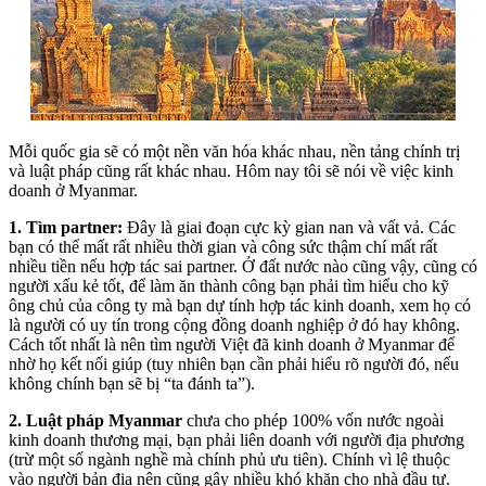
Mỗi quốc gia sẽ có một nền văn hóa khác nhau, nền tảng chính trị
và luật pháp cũng rất khác nhau. Hôm nay tôi sẽ nói về việc kinh
doanh ở Myanmar.
1. Tìm partner:
Đây là giai đoạn cực kỳ gian nan và vất vả. Các
bạn có thể mất rất nhiều thời gian và công sức thậm chí mất rất
nhiều tiền nếu hợp tác sai partner. Ở đất nước nào cũng vậy, cũng có
người xấu kẻ tốt, để làm ăn thành công bạn phải tìm hiểu cho kỹ
ông chủ của công ty mà bạn dự tính hợp tác kinh doanh, xem họ có
là người có uy tín trong cộng đồng doanh nghiệp ở đó hay không.
Cách tốt nhất là nên tìm người Việt đã kinh doanh ở Myanmar để
nhờ họ kết nối giúp (tuy nhiên bạn cần phải hiểu rõ người đó, nếu
không chính bạn sẽ bị “ta đánh ta”).
2. Luật pháp Myanmar
chưa cho phép 100% vốn nước ngoài
kinh doanh thương mại, bạn phải liên doanh với người địa phương
(trừ một số ngành nghề mà chính phủ ưu tiên). Chính vì lệ thuộc
vào người bản địa nên cũng gây nhiều khó khăn cho nhà đầu tư.