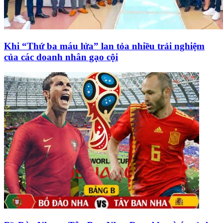
Khi “Thứ ba máu lửa” lan tỏa nhiều trải nghiệm
của các doanh nhân gạo cội