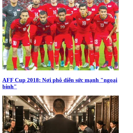
AFF Cup 2018: Nơi phô diễn sức mạnh "ngoại
binh"