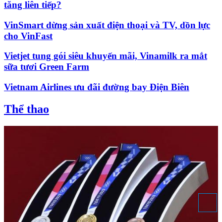
tăng liên tiếp?
VinSmart dừng sản xuất điện thoại và TV, dồn lực
cho VinFast
Vietjet tung gói siêu khuyến mãi, Vinamilk ra mắt
sữa tươi Green Farm
Vietnam Airlines ưu đãi đường bay Điện Biên
Thể thao