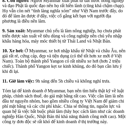
8. Con người:
Người Myanmar xuất phát từ đất nước nông nghiệp
và đạo Phật là quốc đạo nên họ rất hiền lành (cũng khá chậm chạp).
Họ vẫn còn nét “tình làng nghĩa xóm” như Việt Nam trước đây, do
đó để làm ăn được ở đây, việc cố gắng kết bạn với người địa
phương là điều nên làm.
9. Sản xuất:
Myanmar chủ yếu là làm nông nghiệp, họ chưa phát
triển được sản xuất về tiêu dùng và công nghiệp nên chủ yếu nhập
khẩu hàng hóa, máy móc thiết bị từ Thái Land và Nhật Bản.
10. Xe hơi:
Ở Myanmar, xe hơi nhập khẩu từ Nhật và châu Âu, nên
giá rất rẻ, cứng cáp, đẹp và tiện dụng (có thể tốt hơn xe mới ở Việt
Nam). Toàn bộ thành phố Yangon có rất nhiều xe hơi (hơn 2 triệu
chiếc). Thành phố Yangon kẹt xe kinh khủng, do đó bạn cần lưu ý
khi đi lại.
11. Giờ làm việc:
9h sáng đến 5h chiều và không nghỉ trưa.
Tóm lại để kinh doanh ở Myanmar, bạn nên tìm hiểu thật kỹ về luật
pháp, chính sách thuế, do giá mặt bằng rất cao. Việc cần làm là nên
đầu tư nguyên nhóm, bao gồm nhiều công ty Việt Nam để giảm chi
phí mặt bằng và các chi phí khác. Chia sẻ thông tin, nguồn lực và
quan hệ là việc bắt buộc phải làm (hãy học cách làm như các doanh
nghiệp Hàn Quốc, Nhật Bản thì khả năng thành công mới cao). Một
công ty đơn độc sẽ rất khó để kinh doanh ở thị trường này.