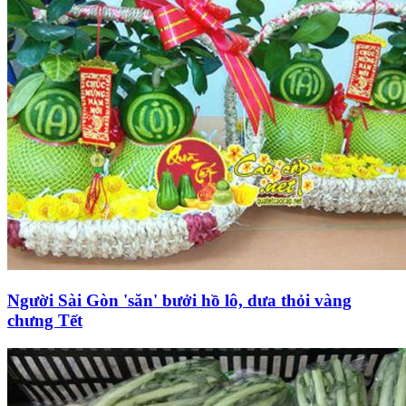
Người Sài Gòn 'săn' bưởi hồ lô, dưa thỏi vàng
chưng Tết