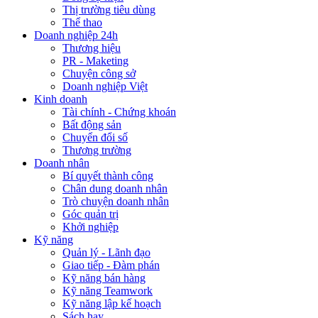
Thị trường tiêu dùng
Thể thao
Doanh nghiệp 24h
Thương hiệu
PR - Maketing
Chuyện công sở
Doanh nghiệp Việt
Kinh doanh
Tài chính - Chứng khoán
Bất động sản
Chuyển đổi số
Thương trường
Doanh nhân
Bí quyết thành công
Chân dung doanh nhân
Trò chuyện doanh nhân
Góc quản trị
Khởi nghiệp
Kỹ năng
Quản lý - Lãnh đạo
Giao tiếp - Đàm phán
Kỹ năng bán hàng
Kỹ năng Teamwork
Kỹ năng lập kế hoạch
Sách hay