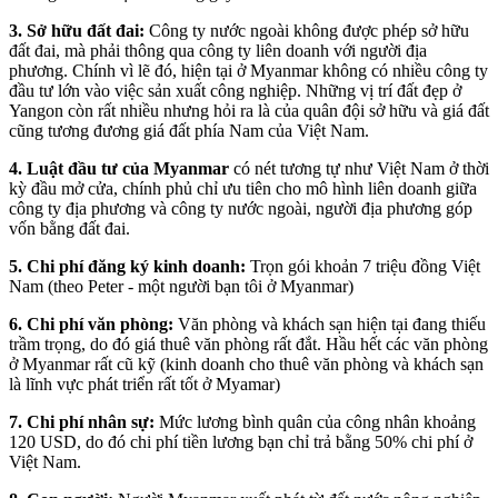
3. Sở hữu đất đai:
Công ty nước ngoài không được phép sở hữu
đất đai, mà phải thông qua công ty liên doanh với người địa
phương. Chính vì lẽ đó, hiện tại ở Myanmar không có nhiều công ty
đầu tư lớn vào việc sản xuất công nghiệp. Những vị trí đất đẹp ở
Yangon còn rất nhiều nhưng hỏi ra là của quân đội sở hữu và giá đất
cũng tương đương giá đất phía Nam của Việt Nam.
4. Luật đầu tư của Myanmar
có nét tương tự như Việt Nam ở thời
kỳ đầu mở cửa, chính phủ chỉ ưu tiên cho mô hình liên doanh giữa
công ty địa phương và công ty nước ngoài, người địa phương góp
vốn bằng đất đai.
5. Chi phí đăng ký kinh doanh:
Trọn gói khoản 7 triệu đồng Việt
Nam (theo Peter - một người bạn tôi ở Myanmar)
6. Chi phí văn phòng:
Văn phòng và khách sạn hiện tại đang thiếu
trầm trọng, do đó giá thuê văn phòng rất đắt. Hầu hết các văn phòng
ở Myanmar rất cũ kỹ (kinh doanh cho thuê văn phòng và khách sạn
là lĩnh vực phát triển rất tốt ở Myamar)
7. Chi phí nhân sự:
Mức lương bình quân của công nhân khoảng
120 USD, do đó chi phí tiền lương bạn chỉ trả bằng 50% chi phí ở
Việt Nam.