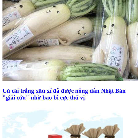
Củ cải trắng xấu xí đã được nông dân Nhật Bản
"giải cứu" nhờ bao bì cực thú vị