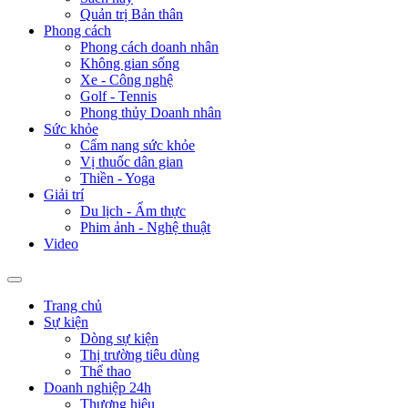
Quản trị Bản thân
Phong cách
Phong cách doanh nhân
Không gian sống
Xe - Công nghệ
Golf - Tennis
Phong thủy Doanh nhân
Sức khỏe
Cẩm nang sức khỏe
Vị thuốc dân gian
Thiền - Yoga
Giải trí
Du lịch - Ẩm thực
Phim ảnh - Nghệ thuật
Video
Trang chủ
Sự kiện
Dòng sự kiện
Thị trường tiêu dùng
Thể thao
Doanh nghiệp 24h
Thương hiệu