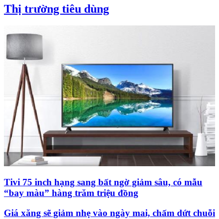
Thị trường tiêu dùng
Tivi 75 inch hạng sang bất ngờ giảm sâu, có mẫu
“bay màu” hàng trăm triệu đồng
Giá xăng sẽ giảm nhẹ vào ngày mai, chấm dứt chuỗi