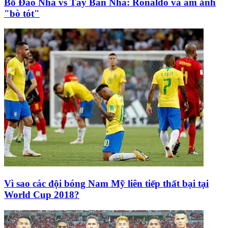
Bồ Đào Nha vs Tây Ban Nha: Ronaldo và ám ảnh
"bò tót"
Vì sao các đội bóng Nam Mỹ liên tiếp thất bại tại
World Cup 2018?