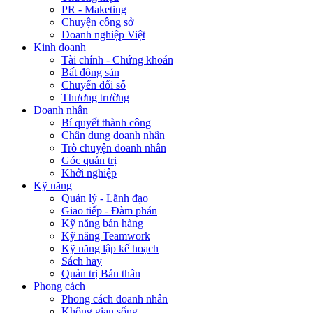
PR - Maketing
Chuyện công sở
Doanh nghiệp Việt
Kinh doanh
Tài chính - Chứng khoán
Bất động sản
Chuyển đổi số
Thương trường
Doanh nhân
Bí quyết thành công
Chân dung doanh nhân
Trò chuyện doanh nhân
Góc quản trị
Khởi nghiệp
Kỹ năng
Quản lý - Lãnh đạo
Giao tiếp - Đàm phán
Kỹ năng bán hàng
Kỹ năng Teamwork
Kỹ năng lập kế hoạch
Sách hay
Quản trị Bản thân
Phong cách
Phong cách doanh nhân
Không gian sống