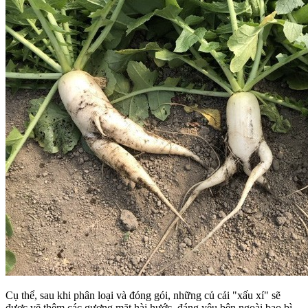
Cụ thể, sau khi phân loại và đóng gói, những củ cải "xấu xí" sẽ
được vẽ thêm các gương mặt hài hước, đáng yêu bên ngoài bao bì