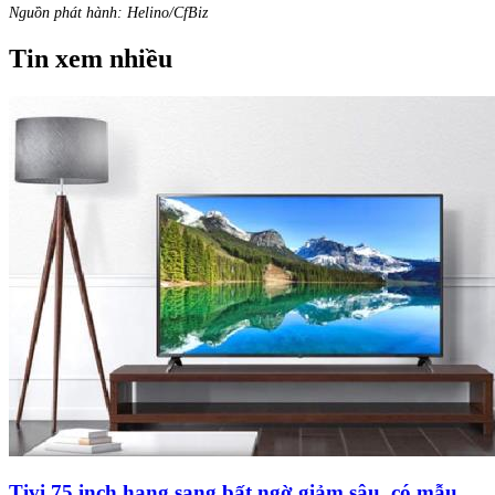
Nguồn phát hành: Helino/CfBiz
Tin xem nhiều
Tivi 75 inch hạng sang bất ngờ giảm sâu, có mẫu