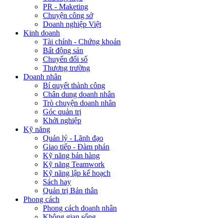
PR - Maketing
Chuyện công sở
Doanh nghiệp Việt
Kinh doanh
Tài chính - Chứng khoán
Bất động sản
Chuyển đổi số
Thương trường
Doanh nhân
Bí quyết thành công
Chân dung doanh nhân
Trò chuyện doanh nhân
Góc quản trị
Khởi nghiệp
Kỹ năng
Quản lý - Lãnh đạo
Giao tiếp - Đàm phán
Kỹ năng bán hàng
Kỹ năng Teamwork
Kỹ năng lập kế hoạch
Sách hay
Quản trị Bản thân
Phong cách
Phong cách doanh nhân
Không gian sống