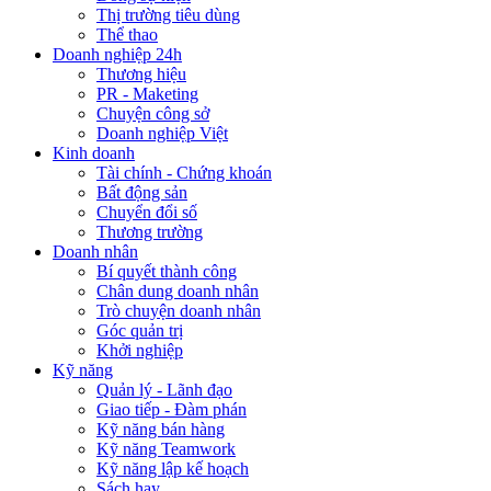
Thị trường tiêu dùng
Thể thao
Doanh nghiệp 24h
Thương hiệu
PR - Maketing
Chuyện công sở
Doanh nghiệp Việt
Kinh doanh
Tài chính - Chứng khoán
Bất động sản
Chuyển đổi số
Thương trường
Doanh nhân
Bí quyết thành công
Chân dung doanh nhân
Trò chuyện doanh nhân
Góc quản trị
Khởi nghiệp
Kỹ năng
Quản lý - Lãnh đạo
Giao tiếp - Đàm phán
Kỹ năng bán hàng
Kỹ năng Teamwork
Kỹ năng lập kế hoạch
Sách hay