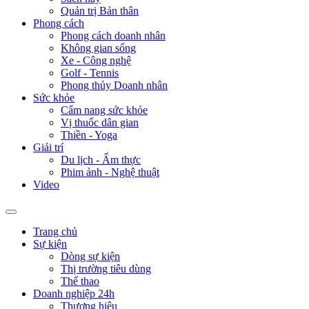
Quản trị Bản thân
Phong cách
Phong cách doanh nhân
Không gian sống
Xe - Công nghệ
Golf - Tennis
Phong thủy Doanh nhân
Sức khỏe
Cẩm nang sức khỏe
Vị thuốc dân gian
Thiền - Yoga
Giải trí
Du lịch - Ẩm thực
Phim ảnh - Nghệ thuật
Video
Trang chủ
Sự kiện
Dòng sự kiện
Thị trường tiêu dùng
Thể thao
Doanh nghiệp 24h
Thương hiệu