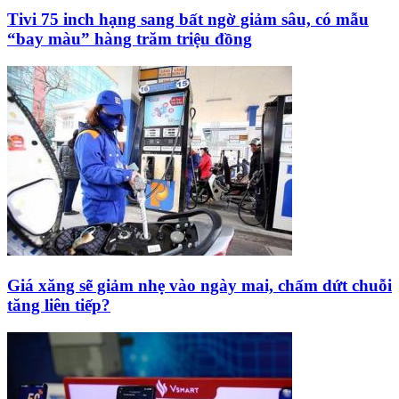
Tivi 75 inch hạng sang bất ngờ giảm sâu, có mẫu
“bay màu” hàng trăm triệu đồng
Giá xăng sẽ giảm nhẹ vào ngày mai, chấm dứt chuỗi
tăng liên tiếp?