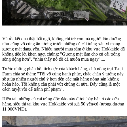
Và rồi kết quả thật bất ngờ, không chỉ trẻ con mà người lớn dường
như cũng vô cùng ấn tượng trước những củ cải trắng xấu xí mang
gương mặt đáng yêu. Nhiều người mua sắm ở khu vực Hokkaido đã
không tiếc lời khen ngợi chúng: "Gương mặt làm cho củ cải trông
sống động hơn", "nhìn thấy nó tôi đã muốn mua ngay",...
Trước những phản hồi tích cực của khách hàng, chủ nông trại Tsuji
Farm chia sẻ thêm: "Tôi vô cùng hạnh phúc, chắc chắn ý tưởng này
sẽ giúp nhiều người chú ý hơn đến các mặt hàng nông sản không
hoàn hảo. Tôi không cần phải vứt chúng đi nữa. Đây cũng là một
cách tuyệt vời để tránh phí phạm".
Hiện tại, những củ cải trắng độc đáo này được bày bán ở các cửa
hàng, siêu thị tại khu vực Hokkaido với giá 50 yên/củ (tương đương
11.000VND).