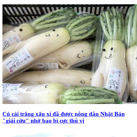
Củ cải trắng xấu xí đã được nông dân Nhật Bản
"giải cứu" nhờ bao bì cực thú vị