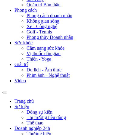
Quản trị Bản thân
Phong cách
Phong cách doanh nhân
Không gian sống
Xe - Công nghệ
Golf - Tennis
Phong thủy Doanh nhân
Sức khỏe
Cẩm nang sức khỏe
Vị thuốc dân gian
Thiền - Yoga
Giải trí
Du lịch - Ẩm thực
Phim ảnh - Nghệ thuật
Video
Trang chủ
Sự kiện
Dòng sự kiện
Thị trường tiêu dùng
Thể thao
Doanh nghiệp 24h
Thương hiệu