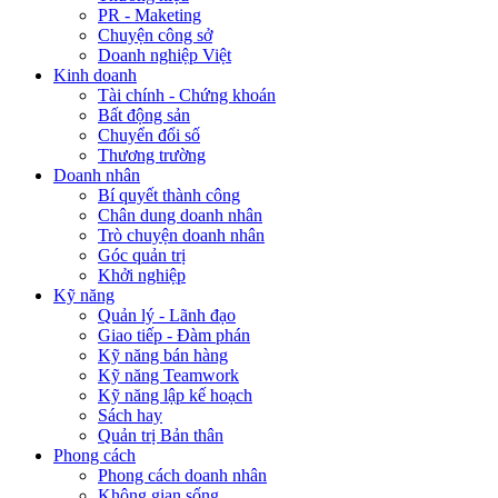
PR - Maketing
Chuyện công sở
Doanh nghiệp Việt
Kinh doanh
Tài chính - Chứng khoán
Bất động sản
Chuyển đổi số
Thương trường
Doanh nhân
Bí quyết thành công
Chân dung doanh nhân
Trò chuyện doanh nhân
Góc quản trị
Khởi nghiệp
Kỹ năng
Quản lý - Lãnh đạo
Giao tiếp - Đàm phán
Kỹ năng bán hàng
Kỹ năng Teamwork
Kỹ năng lập kế hoạch
Sách hay
Quản trị Bản thân
Phong cách
Phong cách doanh nhân
Không gian sống