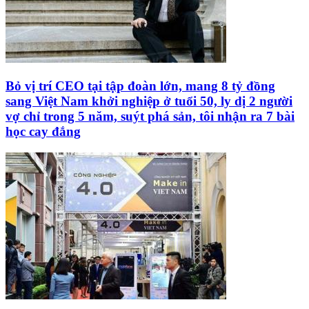
Bỏ vị trí CEO tại tập đoàn lớn, mang 8 tỷ đồng
sang Việt Nam khởi nghiệp ở tuổi 50, ly dị 2 người
vợ chỉ trong 5 năm, suýt phá sản, tôi nhận ra 7 bài
học cay đắng