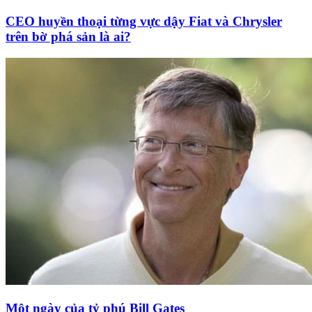
CEO huyền thoại từng vực dậy Fiat và Chrysler
trên bờ phá sản là ai?
Một ngày của tỷ phú Bill Gates