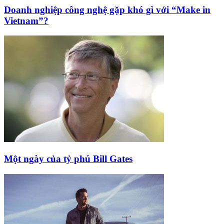
Doanh nghiệp công nghệ gặp khó gì với “Make in
Vietnam”?
Một ngày của tỷ phú Bill Gates