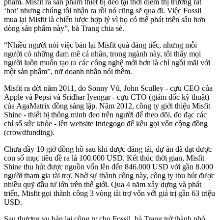
phẩm. Misfit ra sản phẩm thiết bị đeo tại thời điểm thị trường rất
‘hot’ nhưng chúng tôi nhận ra rồi nó cũng sẽ qua đi. Việc Fossil
mua lại Misfit là chiến lược hợp lý vì họ có thể phát triển sâu hơn
dòng sản phẩm này”, bà Trang chia sẻ.
“Nhiều người nói việc bán lại Misfit quá đáng tiếc, nhưng mỗi
người có những đam mê cá nhân, trong ngành này, tôi thấy mọi
người luôn muốn tạo ra các công nghệ mới hơn là chỉ ngồi mãi với
một sản phẩm”, nữ doanh nhân nói thêm.
Misfit ra đời năm 2011, do Sonny Vũ, John Sculley - cựu CEO của
Apple và Pepsi và Sridhar Iyengar - cựu CTO (giám đốc kỹ thuật)
của AgaMatrix đồng sáng lập. Năm 2012, công ty giới thiệu Misfit
Shine - thiết bị thông minh đeo trên người để theo dõi, đo đạc các
chỉ số sức khỏe - lên website Indegogo để kêu gọi vốn cộng đồng
(crowdfunding).
Chưa đầy 10 giờ đồng hồ sau khi được đăng tải, dự án đã đạt được
con số mục tiêu đề ra là 100.000 USD. Kết thúc thời gian, Misfit
Shine thu hút được nguồn vốn lên đến 846.000 USD với gần 8.000
người tham gia tài trợ. Nhờ sự thành công này, công ty thu hút được
nhiều quỹ đầu tư lớn trên thế giới. Qua 4 năm xây dựng và phát
triển, Misfit gọi thành công 3 vòng tài trợ vốn với giá trị gần 63 triệu
USD.
Sau thương vụ bán lại công ty cho Fossil, bà Trang trở thành phó