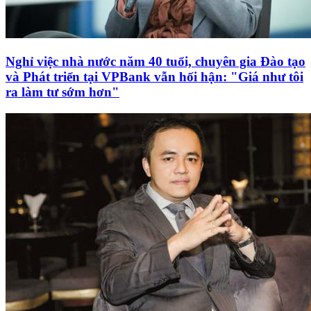
Nghỉ việc nhà nước năm 40 tuổi, chuyên gia Đào tạo
và Phát triển tại VPBank vẫn hối hận: "Giá như tôi
ra làm tư sớm hơn"