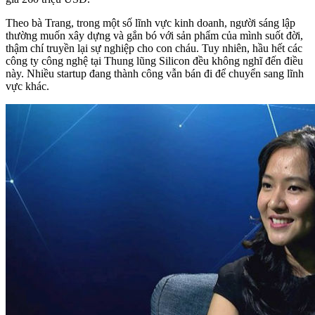
Theo bà Trang, trong một số lĩnh vực kinh doanh, người sáng lập
thường muốn xây dựng và gắn bó với sản phẩm của mình suốt đời,
thậm chí truyền lại sự nghiệp cho con cháu. Tuy nhiên, hầu hết các
công ty công nghệ tại Thung lũng Silicon đều không nghĩ đến điều
này. Nhiều startup đang thành công vẫn bán đi để chuyển sang lĩnh
vực khác.