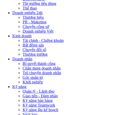
Thị trường tiêu dùng
Thể thao
Doanh nghiệp 24h
Thương hiệu
PR - Maketing
Chuyện công sở
Doanh nghiệp Việt
Kinh doanh
Tài chính - Chứng khoán
Bất động sản
Chuyển đổi số
Thương trường
Doanh nhân
Bí quyết thành công
Chân dung doanh nhân
Trò chuyện doanh nhân
Góc quản trị
Khởi nghiệp
Kỹ năng
Quản lý - Lãnh đạo
Giao tiếp - Đàm phán
Kỹ năng bán hàng
Kỹ năng Teamwork
Kỹ năng lập kế hoạch
Sách hay