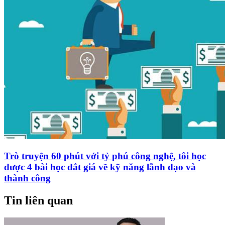
Trò truyện 60 phút với tỷ phú công nghệ, tôi học
được 4 bài học đắt giá về kỹ năng lãnh đạo và
thành công
Tin liên quan