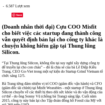
- 6.587 Lượt xem
Save
(Doanh nhân thời đại) Cựu COO Misfit
cho biết việc các startup đang thành công
vẫn quyết định bán lại cho công ty khác là
chuyện không hiếm gặp tại Thung lũng
Silicon.
“Tại Thung lũng Silicon, không tồn tại suy nghĩ xây dựng công ty
để truyền lại cho con cháu” – đó là chia sẻ của bà Lê Diệp Kiều
Trang, CEO Go-Viet trong một sự kiện do Startup Grind Vietnam tổ
chức sáng 12/5.
Bà Trang từng đảm nhiệm vị trí COO (giám đốc vận hành) và CFO
(giám đốc tài chính) tại Misfit Wearables - một startup ở Thung lũng
Silicon chuyên về các thiết bị theo dõi sức khỏe và đo vận động của
cơ thể - do ông Sonny Vũ (chồng bà Trang) sáng lập. Cuối năm
2015, công ty này bán lại cho Tập đoàn đồng hồ Fossil của Mỹ với
giá 260 triệu USD.