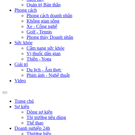
Quản trị Bản thân
Phong cách
Phong cách doanh nhân
Không gian sống
Xe - Công nghệ
Golf - Tennis
Phong thủy Doanh nhân
Sức khỏe
Cẩm nang sức khỏe
Vị thuốc dân gian
Thiền - Yoga
Giải trí
Du lịch - Ẩm thực
Phim ảnh - Nghệ thuật
Video
Trang chủ
Sự kiện
Dòng sự kiện
Thị trường tiêu dùng
Thể thao
Doanh nghiệp 24h
Thương hiệu