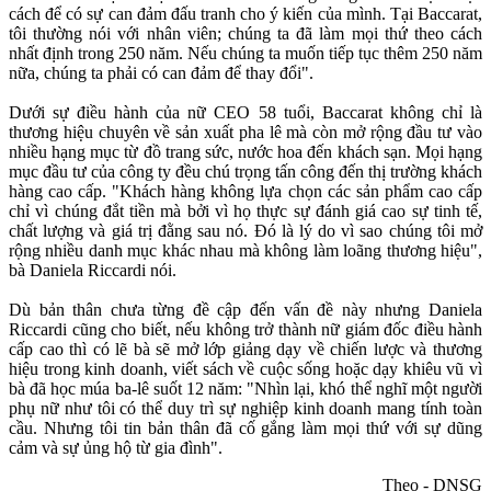
cách để có sự can đảm đấu tranh cho ý kiến ​​của mình. Tại Baccarat,
tôi thường nói với nhân viên; chúng ta đã làm mọi thứ theo cách
nhất định trong 250 năm. Nếu chúng ta muốn tiếp tục thêm 250 năm
nữa, chúng ta phải có can đảm để thay đổi".
Dưới sự điều hành của nữ CEO 58 tuổi, Baccarat không chỉ là
thương hiệu chuyên về sản xuất pha lê mà còn mở rộng đầu tư vào
nhiều hạng mục từ đồ trang sức, nước hoa đến khách sạn. Mọi hạng
mục đầu tư của công ty đều chú trọng tấn công đến thị trường khách
hàng cao cấp. "Khách hàng không lựa chọn các sản phẩm cao cấp
chỉ vì chúng đắt tiền mà bởi vì họ thực sự đánh giá cao sự tinh tế,
chất lượng và giá trị đằng sau nó. Đó là lý do vì sao chúng tôi mở
rộng nhiều danh mục khác nhau mà không làm loãng thương hiệu",
bà Daniela Riccardi nói.
Dù bản thân chưa từng đề cập đến vấn đề này nhưng Daniela
Riccardi cũng cho biết, nếu không trở thành nữ giám đốc điều hành
cấp cao thì có lẽ bà sẽ mở lớp giảng dạy về chiến lược và thương
hiệu trong kinh doanh, viết sách về cuộc sống hoặc dạy khiêu vũ vì
bà đã học múa ba-lê suốt 12 năm: "Nhìn lại, khó thể nghĩ một người
phụ nữ như tôi có thể duy trì sự nghiệp kinh doanh mang tính toàn
cầu. Nhưng tôi tin bản thân đã cố gắng làm mọi thứ với sự dũng
cảm và sự ủng hộ từ gia đình".
Theo - DNSG