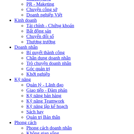
PR - Maketing
Chuyện công sở
Doanh nghiệp Việt
Kinh doanh
Tài chính - Chứng khoán
Bất động sản
Chuyển đổi số
Thương trường
Doanh nhân
Bí quyết thành công
Chân dung doanh nhân
Trò chuyện doanh nhân
Góc quản trị
Khởi nghiệp
Kỹ năng
Quản lý - Lãnh đạo
Giao tiếp - Đàm phán
Kỹ năng bán hàng
Kỹ năng Teamwork
Kỹ năng lập kế hoạch
Sách hay
Quản trị Bản thân
Phong cách
Phong cách doanh nhân
Không gian sống