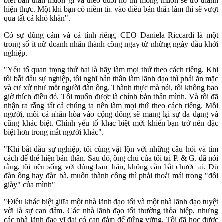
biết bản thân muốn gì và theo đuổi nó thì mong muốn sẽ trở thành
hiện thực. Một khi bạn có niềm tin vào điều bản thân làm thì sẽ vượt
qua tất cả khó khăn".
Có sự dũng cảm và cá tính riêng, CEO Daniela Riccardi là một
trong số ít nữ doanh nhân thành công ngay từ những ngày đầu khởi
nghiệp.
"Yếu tố quan trọng thứ hai là hãy làm mọi thứ theo cách riêng. Khi
tôi bắt đầu sự nghiệp, tôi nghĩ bản thân làm lãnh đạo thì phải ăn mặc
và cư xử như một người đàn ông. Thành thực mà nói, tôi không bao
giờ thích điều đó. Tôi muốn được là chính bản thân mình. Và tôi đã
nhận ra rằng tất cả chúng ta nên làm mọi thứ theo cách riêng. Mỗi
người, mỗi cá nhân hòa vào cộng đồng sẽ mang lại sự đa dạng và
cũng khác biệt. Chính yếu tố khác biệt mới khiến bạn trở nên đặc
biệt hơn trong mắt người khác".
"Khi bắt đầu sự nghiệp, tôi cũng vật lộn với những câu hỏi và tìm
cách để thể hiện bản thân. Sau đó, ông chủ của tôi tại P. & G. đã nói
rằng, tôi nên sống với đúng bản thân, không cần bắt chước ai. Dù
đàn ông hay đàn bà, muốn thành công thì phải thoải mái trong "đôi
giày" của mình".
"Điều khác biệt giữa một nhà lãnh đạo tốt và một nhà lãnh đạo tuyệt
vời là sự can đảm. Các nhà lãnh đạo tốt thường thỏa hiệp, nhưng
các nhà lãnh đạo vĩ đại có can đảm để đứng vững. Tôi đã học được