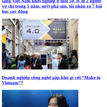
sang Việt Nam khởi nghiệp ở tuổi 50, ly dị 2 người
vợ chỉ trong 5 năm, suýt phá sản, tôi nhận ra 7 bài
học cay đắng
Doanh nghiệp công nghệ gặp khó gì với “Make in
Vietnam”?