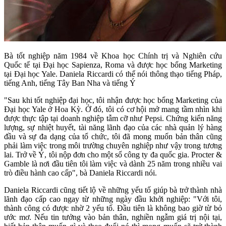
Bà tốt nghiệp năm 1984 về Khoa học Chính trị và Nghiên cứu
Quốc tế tại Đại học Sapienza, Roma và được học bổng Marketing
tại Đại học Yale. Daniela Riccardi có thể nói thông thạo tiếng Pháp,
tiếng Anh, tiếng Tây Ban Nha và tiếng Ý
"Sau khi tốt nghiệp đại học, tôi nhận được học bổng Marketing của
Đại học Yale ở Hoa Kỳ. Ở đó, tôi có cơ hội mở mang tầm nhìn khi
được thực tập tại doanh nghiệp tẫm cỡ như Pepsi. Chứng kiến ​​năng
lượng, sự nhiệt huyết, tài năng lãnh đạo của các nhà quản lý hàng
đầu và sự đa dạng của tổ chức, tôi đã mong muốn bản thân cũng
phải làm việc trong môi trường chuyên nghiệp như vậy trong tương
lai. Trở về Ý, tôi nộp đơn cho một số công ty đa quốc gia. Procter &
Gamble là nơi đầu tiên tôi làm việc và dành 25 năm trong nhiều vai
trò điều hành cao cấp", bà Daniela Riccardi nói.
Daniela Riccardi cũng tiết lộ về những yếu tố giúp bà trở thành nhà
lãnh đạo cấp cao ngay từ những ngày đầu khởi nghiệp: "Với tôi,
thành công có được nhờ 2 yếu tố. Đầu tiên là không bao giờ từ bỏ
ước mơ. Nếu tin tưởng vào bản thân, nghiền ngẫm giá trị nội tại,