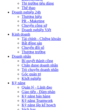
Thị trường tiêu dùng
Thể thao
Doanh nghiệp 24h
Thương hiệu
PR - Maketing
Chuyện công sở
Doanh nghiệp Việt
Kinh doanh
Tài chính - Chứng khoán
Bất động sản
Chuyển đổi số
Thương trường
Doanh nhân
Bí quyết thành công
Chân dung doanh nhân
Trò chuyện doanh nhân
Góc quản trị
Khởi nghiệp
Kỹ năng
Quản lý - Lãnh đạo
Giao tiếp - Đàm phán
Kỹ năng bán hàng
Kỹ năng Teamwork
Kỹ năng lập kế hoạch
Sách hay