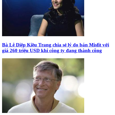
Bà Lê Diệp Kiều Trang chia sẻ lý do bán Misfit với
giá 260 triệu USD khi công ty đang thành công