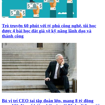
Trò truyện 60 phút với tỷ phú công nghệ, tôi học
được 4 bài học đắt giá về kỹ năng lãnh đạo và
thành công
Bỏ vị trí CEO tại tập đoàn lớn, mang 8 tỷ đồng