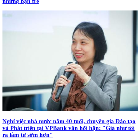
những bạn trẻ
Nghỉ việc nhà nước năm 40 tuổi, chuyên gia Đào tạo
và Phát triển tại VPBank vẫn hối hận: "Giá như tôi
ra làm tư sớm hơn"