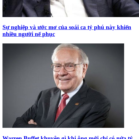
Sự nghiệp và ước mơ của soái ca tỷ phú này khiến
nhiều người nể phục
Warren Buffet khuyên gì khi ông mới chỉ có nửa tỷ