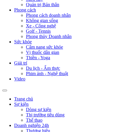
Quản trị Bản thân
Phong cách
Phong cách doanh nhân
Không gian sống
Xe - Công nghệ
Golf - Tennis
Phong thủy Doanh nhân
Sức khỏe
Cẩm nang sức khỏe
Vị thuốc dân gian
Thiền - Yoga
Giải trí
Du lịch - Ẩm thực
Phim ảnh - Nghệ thuật
Video
Trang chủ
Sự kiện
Dòng sự kiện
Thị trường tiêu dùng
Thể thao
Doanh nghiệp 24h
Thương hiệu