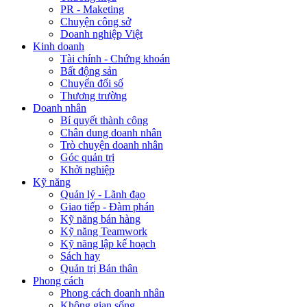
PR - Maketing
Chuyện công sở
Doanh nghiệp Việt
Kinh doanh
Tài chính - Chứng khoán
Bất động sản
Chuyển đổi số
Thương trường
Doanh nhân
Bí quyết thành công
Chân dung doanh nhân
Trò chuyện doanh nhân
Góc quản trị
Khởi nghiệp
Kỹ năng
Quản lý - Lãnh đạo
Giao tiếp - Đàm phán
Kỹ năng bán hàng
Kỹ năng Teamwork
Kỹ năng lập kế hoạch
Sách hay
Quản trị Bản thân
Phong cách
Phong cách doanh nhân
Không gian sống