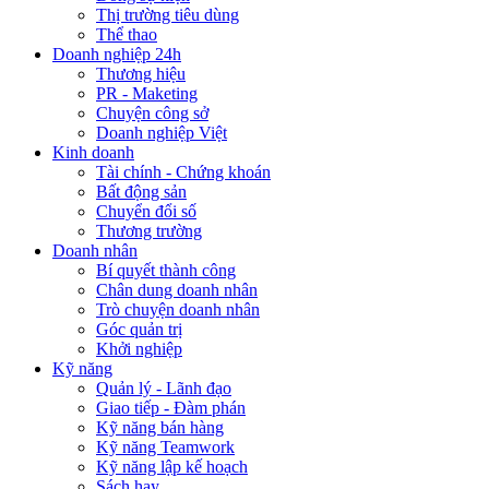
Thị trường tiêu dùng
Thể thao
Doanh nghiệp 24h
Thương hiệu
PR - Maketing
Chuyện công sở
Doanh nghiệp Việt
Kinh doanh
Tài chính - Chứng khoán
Bất động sản
Chuyển đổi số
Thương trường
Doanh nhân
Bí quyết thành công
Chân dung doanh nhân
Trò chuyện doanh nhân
Góc quản trị
Khởi nghiệp
Kỹ năng
Quản lý - Lãnh đạo
Giao tiếp - Đàm phán
Kỹ năng bán hàng
Kỹ năng Teamwork
Kỹ năng lập kế hoạch
Sách hay