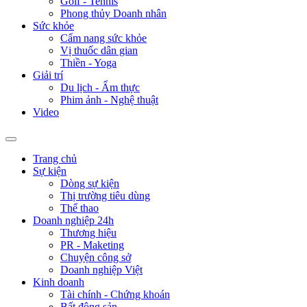
Golf - Tennis
Phong thủy Doanh nhân
Sức khỏe
Cẩm nang sức khỏe
Vị thuốc dân gian
Thiền - Yoga
Giải trí
Du lịch - Ẩm thực
Phim ảnh - Nghệ thuật
Video
Trang chủ
Sự kiện
Dòng sự kiện
Thị trường tiêu dùng
Thể thao
Doanh nghiệp 24h
Thương hiệu
PR - Maketing
Chuyện công sở
Doanh nghiệp Việt
Kinh doanh
Tài chính - Chứng khoán
Bất động sản