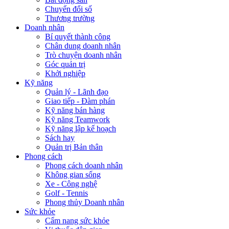
Chuyển đổi số
Thương trường
Doanh nhân
Bí quyết thành công
Chân dung doanh nhân
Trò chuyện doanh nhân
Góc quản trị
Khởi nghiệp
Kỹ năng
Quản lý - Lãnh đạo
Giao tiếp - Đàm phán
Kỹ năng bán hàng
Kỹ năng Teamwork
Kỹ năng lập kế hoạch
Sách hay
Quản trị Bản thân
Phong cách
Phong cách doanh nhân
Không gian sống
Xe - Công nghệ
Golf - Tennis
Phong thủy Doanh nhân
Sức khỏe
Cẩm nang sức khỏe