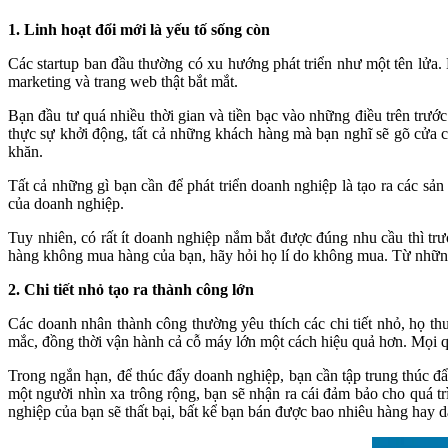
1. Linh hoạt đổi mới là yếu tố sống còn
Các startup ban đầu thường có xu hướng phát triển như một tên lửa. 
marketing và trang web thật bắt mắt.
Bạn đầu tư quá nhiều thời gian và tiền bạc vào những điều trên trướ
thực sự khởi động, tất cả những khách hàng mà bạn nghĩ sẽ gõ cửa c
khăn.
Tất cả những gì bạn cần để phát triển doanh nghiệp là tạo ra các s
của doanh nghiệp.
Tuy nhiên, có rất ít doanh nghiệp nắm bắt được đúng nhu cầu thì tr
hàng không mua hàng của bạn, hãy hỏi họ lí do không mua. Từ những
2. Chi tiết nhỏ tạo ra thành công lớn
Các doanh nhân thành công thường yêu thích các chi tiết nhỏ, họ t
mắc, đồng thời vận hành cả cỗ máy lớn một cách hiệu quả hơn. Mọi q
Trong ngắn hạn, để thúc đẩy doanh nghiệp, bạn cần tập trung thúc đ
một người nhìn xa trông rộng, bạn sẽ nhận ra cái đảm bảo cho quá t
nghiệp của bạn sẽ thất bại, bất kể bạn bán được bao nhiêu hàng hay