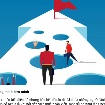
ông minh hơn mình
 ta đều biết điều đó nhưng hầu hết đều lờ đi. Lí do là những người lãn
 đó có nghĩa là khi nói đến việc thuê nhân viên, mặc dù họ nghĩ rằng nê