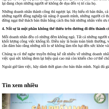
lại đang chọn những người sẽ không đe dọa đến vị trí của họ.
Những doanh nhân thành công thì ngược lại. Họ hiểu rõ bản thân, cả
những người đồng nghiệp tài năng ở quanh mình, những người có thể
đừng ngại thử thách bản thân bằng cách thu hút những nhân viên ưu t
4. Nỗi sợ là một phần không thể thiếu trên đường đi đến thành 
Mỗi doanh nhân đều có những đêm không ngủ. Tất cả những người sáng
khối lượng công việc khổng lồ. Điều này là hoàn toàn bình thường, v
cần đảm bảo rằng những nỗi lo sẽ không làm tổn hại đến sức khỏe và
Chúng ta có thể nghe truyền thông kể rất nhiều về những doanh nhâ
việc quá sức không đem lại hiệu quả cao mà còn khiến cho cơ thể chú
Ngoài giờ làm việc, hãy dành thời gian cho bản thân mình. Ngủ đủ g
Tin xem nhiều