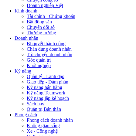
Doanh nghiệp Việt
Kinh doanh
Tài chính - Chứng khoán
Bất động sản
Chuyển đổi số
Thương trường
Doanh nhân
Bí quyết thành công
Chân dung doanh nhân
Trò chuyện doanh nhân
Góc quản trị
Khởi nghiệp
Kỹ năng
Quản lý - Lãnh đạo
Giao tiếp - Đàm phán
Kỹ năng bán hàng
Kỹ năng Teamwork
Kỹ năng lập kế hoạch
Sách hay
Quản trị Bản thân
Phong cách
Phong cách doanh nhân
Không gian sống
Xe - Công nghệ