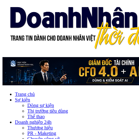
Trang chủ
Sự kiện
Dòng sự kiện
Thị trường tiêu dùng
Thể thao
Doanh nghiệp 24h
Thương hiệu
PR - Maketing
Chuyện công sở