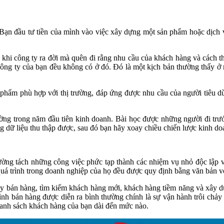
Bạn đầu tư tiền của mình vào việc xây dựng một sản phẩm hoặc dịch vụ 
c khi công ty ra đời mà quên đi rằng nhu cầu của khách hàng và cách 
ông ty của bạn đều không có ở đó. Đó là một kịch bản thường thấy ở 
ản phẩm phù hợp với thị trường, đáp ứng được nhu cầu của người tiêu
ường trong năm đầu tiên kinh doanh. Bài học được những người đi trướ
 dữ liệu thu thập được, sau đó bạn hãy xoay chiều chiến lược kinh d
hường tách những công việc phức tạp thành các nhiệm vụ nhỏ độc lập v
uá trình trong doanh nghiệp của họ đều được quy định bằng văn bản vớ
ẩy bán hàng, tìm kiếm khách hàng mới, khách hàng tiềm năng và xây dự
rình bán hàng được diễn ra bình thường chính là sự vận hành trôi chảy
 danh sách khách hàng của bạn dài đến mức nào.