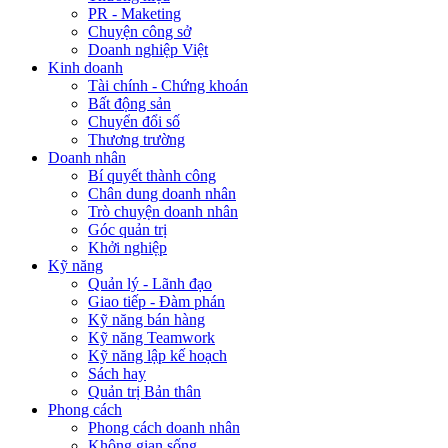
PR - Maketing
Chuyện công sở
Doanh nghiệp Việt
Kinh doanh
Tài chính - Chứng khoán
Bất động sản
Chuyển đổi số
Thương trường
Doanh nhân
Bí quyết thành công
Chân dung doanh nhân
Trò chuyện doanh nhân
Góc quản trị
Khởi nghiệp
Kỹ năng
Quản lý - Lãnh đạo
Giao tiếp - Đàm phán
Kỹ năng bán hàng
Kỹ năng Teamwork
Kỹ năng lập kế hoạch
Sách hay
Quản trị Bản thân
Phong cách
Phong cách doanh nhân
Không gian sống