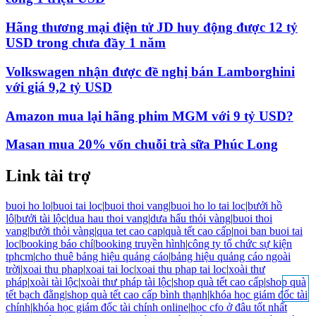
Hãng thương mại điện tử JD huy động được 12 tỷ
USD trong chưa đầy 1 năm
Volkswagen nhận được đề nghị bán Lamborghini
với giá 9,2 tỷ USD
Amazon mua lại hãng phim MGM với 9 tỷ USD?
Masan mua 20% vốn chuỗi trà sữa Phúc Long
Link tài trợ
buoi ho lo
|
buoi tai loc
|
buoi thoi vang
|
buoi ho lo tai loc
|
bưởi hồ
lô
|
bưởi tài lộc
|
dua hau thoi vang
|
dưa hấu thỏi vàng
|
buoi thoi
vang
|
bưởi thỏi vàng
|
qua tet cao cap
|
quà tết cao cấp
|
noi ban buoi tai
loc
|
booking báo chí
|
booking truyền hình
|
công ty tổ chức sự kiện
tphcm
|
cho thuê bảng hiệu quảng cáo
|
bảng hiệu quảng cáo ngoài
trời
|
xoai thu phap
|
xoai tai loc
|
xoai thu phap tai loc
|
xoài thư
pháp
|
xoài tài lộc
|
xoài thư pháp tài lộc
|
shop quà tết cao cấp
|
shop quà
tết bạch đằng
|
shop quà tết cao cấp bình thạnh
|
khóa học giám đốc tài
chính
|
khóa học giám đốc tài chính online
|
học cfo ở đâu tốt nhất