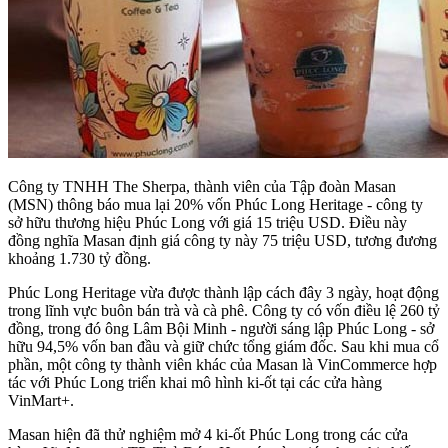
Công ty TNHH The Sherpa, thành viên của Tập đoàn Masan
(MSN) thông báo mua lại 20% vốn Phúc Long Heritage - công ty
sở hữu thương hiệu Phúc Long với giá 15 triệu USD. Điều này
đồng nghĩa Masan định giá công ty này 75 triệu USD, tương đương
khoảng 1.730 tỷ đồng.
Phúc Long Heritage vừa được thành lập cách đây 3 ngày, hoạt động
trong lĩnh vực buôn bán trà và cà phê. Công ty có vốn điều lệ 260 tỷ
đồng, trong đó ông Lâm Bội Minh - người sáng lập Phúc Long - sở
hữu 94,5% vốn ban đầu và giữ chức tổng giám đốc. Sau khi mua cổ
phần, một công ty thành viên khác của Masan là VinCommerce hợp
tác với Phúc Long triển khai mô hình ki-ốt tại các cửa hàng
VinMart+.
Masan hiện đã thử nghiệm mở 4 ki-ốt Phúc Long trong các cửa