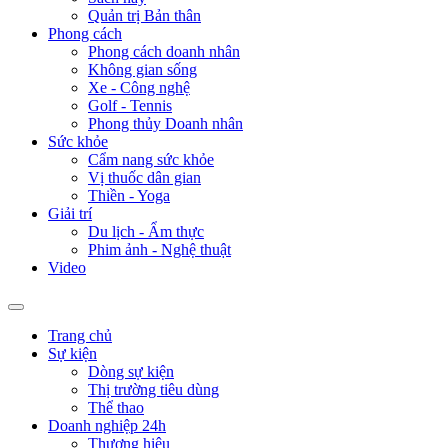
Quản trị Bản thân
Phong cách
Phong cách doanh nhân
Không gian sống
Xe - Công nghệ
Golf - Tennis
Phong thủy Doanh nhân
Sức khỏe
Cẩm nang sức khỏe
Vị thuốc dân gian
Thiền - Yoga
Giải trí
Du lịch - Ẩm thực
Phim ảnh - Nghệ thuật
Video
Trang chủ
Sự kiện
Dòng sự kiện
Thị trường tiêu dùng
Thể thao
Doanh nghiệp 24h
Thương hiệu