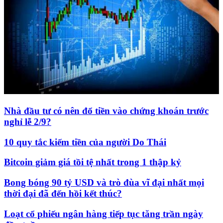
Nhà đầu tư có nên đổ tiền vào chứng khoán trước
nghỉ lễ 2/9?
10 quy tắc kiếm tiền của người Do Thái
Bitcoin giảm giá tồi tệ nhất trong 1 thập kỷ
Bong bóng 90 tỷ USD và trò đùa vĩ đại nhất mọi
thời đại đã đến hồi kết thúc?
Loạt cổ phiếu ngân hàng tiếp tục tăng trần ngày