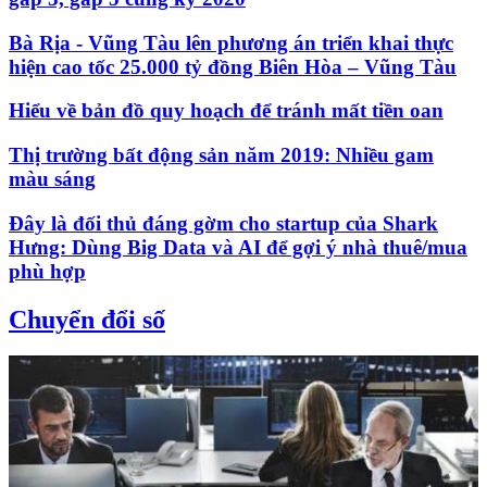
Bà Rịa - Vũng Tàu lên phương án triển khai thực
hiện cao tốc 25.000 tỷ đồng Biên Hòa – Vũng Tàu
Hiểu về bản đồ quy hoạch để tránh mất tiền oan
Thị trường bất động sản năm 2019: Nhiều gam
màu sáng
Đây là đối thủ đáng gờm cho startup của Shark
Hưng: Dùng Big Data và AI để gợi ý nhà thuê/mua
phù hợp
Chuyển đổi số