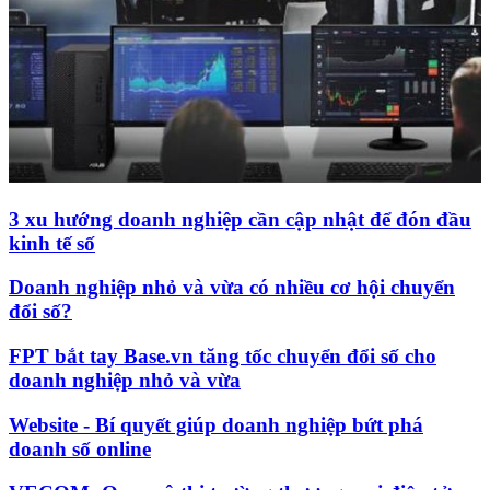
3 xu hướng doanh nghiệp cần cập nhật để đón đầu
kinh tế số
Doanh nghiệp nhỏ và vừa có nhiều cơ hội chuyển
đổi số?
FPT bắt tay Base.vn tăng tốc chuyển đổi số cho
doanh nghiệp nhỏ và vừa
Website - Bí quyết giúp doanh nghiệp bứt phá
doanh số online