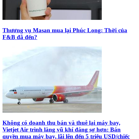
Thương vụ Masan mua lại Phúc Long: Thời của
F&B đã đến?
Không có doanh thu bán và thuê lại máy bay,
Vietjet Air trình làng vũ khí đáng sợ hơn: Bán
quyền mua máy bay, lãi lên đến 5 triệu USD/chiếc