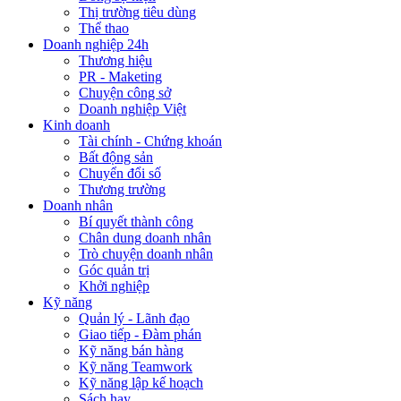
Thị trường tiêu dùng
Thể thao
Doanh nghiệp 24h
Thương hiệu
PR - Maketing
Chuyện công sở
Doanh nghiệp Việt
Kinh doanh
Tài chính - Chứng khoán
Bất động sản
Chuyển đổi số
Thương trường
Doanh nhân
Bí quyết thành công
Chân dung doanh nhân
Trò chuyện doanh nhân
Góc quản trị
Khởi nghiệp
Kỹ năng
Quản lý - Lãnh đạo
Giao tiếp - Đàm phán
Kỹ năng bán hàng
Kỹ năng Teamwork
Kỹ năng lập kế hoạch
Sách hay