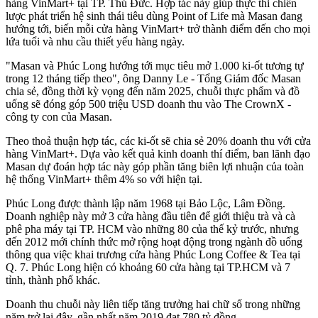
hàng VinMart+ tại TP. Thủ Đức. Hợp tác này giúp thực thi chiến
lược phát triển hệ sinh thái tiêu dùng Point of Life mà Masan đang
hướng tới, biến mỗi cửa hàng VinMart+ trở thành điểm đến cho mọi
lứa tuổi và nhu cầu thiết yếu hàng ngày.
"Masan và Phúc Long hướng tới mục tiêu mở 1.000 ki-ốt tương tự
trong 12 tháng tiếp theo", ông Danny Le - Tổng Giám đốc Masan
chia sẻ, đồng thời kỳ vọng đến năm 2025, chuỗi thực phẩm và đồ
uống sẽ đóng góp 500 triệu USD doanh thu vào The CrownX -
công ty con của Masan.
Theo thoả thuận hợp tác, các ki-ốt sẽ chia sẻ 20% doanh thu với cửa
hàng VinMart+. Dựa vào kết quả kinh doanh thí điểm, ban lãnh đạo
Masan dự đoán hợp tác này góp phần tăng biên lợi nhuận của toàn
hệ thống VinMart+ thêm 4% so với hiện tại.
Phúc Long được thành lập năm 1968 tại Bảo Lộc, Lâm Đồng.
Doanh nghiệp này mở 3 cửa hàng đầu tiên để giới thiệu trà và cà
phê pha máy tại TP. HCM vào những 80 của thế kỷ trước, nhưng
đến 2012 mới chính thức mở rộng hoạt động trong ngành đồ uống
thông qua việc khai trương cửa hàng Phúc Long Coffee & Tea tại
Q. 7. Phúc Long hiện có khoảng 60 cửa hàng tại TP.HCM và 7
tỉnh, thành phố khác.
Doanh thu chuỗi này liên tiếp tăng trưởng hai chữ số trong những
năm trở lại đây, gần nhất năm 2019 đạt 780 tỷ đồng.