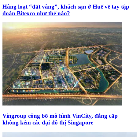
Hàng loạt “đất vàng”, khách sạn ở Huế về tay tập
đoàn Bitexco như thế nào?
Vingroup công bố mô hình VinCity, đẳng cấp
không kém các đại đô thị Singapore