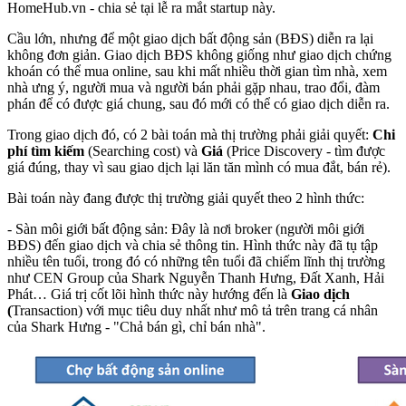
HomeHub.vn - chia sẻ tại lễ ra mắt startup này.
Cầu lớn, nhưng để một giao dịch bất động sản (BĐS) diễn ra lại
không đơn giản. Giao dịch BĐS không giống như giao dịch chứng
khoán có thể mua online, sau khi mất nhiều thời gian tìm nhà, xem
nhà ưng ý, người mua và người bán phải gặp nhau, trao đổi, đàm
phán để có được giá chung, sau đó mới có thể có giao dịch diễn ra.
Trong giao dịch đó, có 2 bài toán mà thị trường phải giải quyết:
Chi
phí tìm kiếm
(Searching cost) và
Giá
(Price Discovery - tìm được
giá đúng, thay vì sau giao dịch lại lăn tăn mình có mua đắt, bán rẻ).
Bài toán này đang được thị trường giải quyết theo 2 hình thức:
- Sàn môi giới bất động sản: Đây là nơi broker (người môi giới
BĐS) đến giao dịch và chia sẻ thông tin. Hình thức này đã tụ tập
nhiều tên tuổi, trong đó có những tên tuổi đã chiếm lĩnh thị trường
như CEN Group của Shark Nguyễn Thanh Hưng, Đất Xanh, Hải
Phát… Giá trị cốt lõi hình thức này hướng đến là
Giao dịch
(
Transaction) với mục tiêu duy nhất như mô tả trên trang cá nhân
của Shark Hưng - "Chả bán gì, chỉ bán nhà".