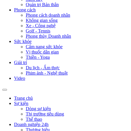
Quản trị Bản thân
Phong cách
Phong cách doanh nhân
Không gian sống
Xe - Công nghệ
Golf - Tennis
Phong thủy Doanh nhân
Sức khỏe
Cẩm nang sức khỏe
Vị thuốc dân gian
Thiền - Yoga
Giải trí
Du lịch - Ẩm thực
Phim ảnh - Nghệ thuật
Video
Trang chủ
Sự kiện
Dòng sự kiện
Thị trường tiêu dùng
Thể thao
Doanh nghiệp 24h
Thương hiệu