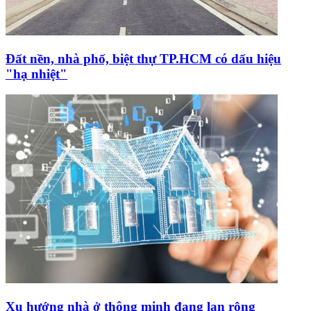
Đất nền, nhà phố, biệt thự TP.HCM có dấu hiệu
"hạ nhiệt"
Xu hướng nhà ở thông minh đang lan rộng