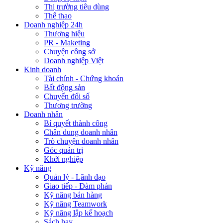
Thị trường tiêu dùng
Thể thao
Doanh nghiệp 24h
Thương hiệu
PR - Maketing
Chuyện công sở
Doanh nghiệp Việt
Kinh doanh
Tài chính - Chứng khoán
Bất động sản
Chuyển đổi số
Thương trường
Doanh nhân
Bí quyết thành công
Chân dung doanh nhân
Trò chuyện doanh nhân
Góc quản trị
Khởi nghiệp
Kỹ năng
Quản lý - Lãnh đạo
Giao tiếp - Đàm phán
Kỹ năng bán hàng
Kỹ năng Teamwork
Kỹ năng lập kế hoạch
Sách hay