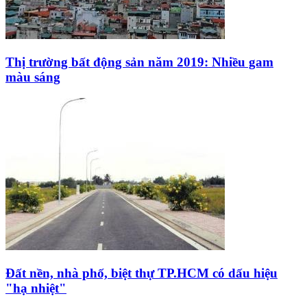
Thị trường bất động sản năm 2019: Nhiều gam
màu sáng
Đất nền, nhà phố, biệt thự TP.HCM có dấu hiệu
"hạ nhiệt"