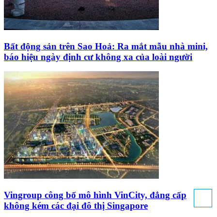
Bất động sản trên Sao Hoả: Ra mắt mẫu nhà mini,
báo hiệu ngày định cư không xa của loài người
Vingroup công bố mô hình VinCity, đẳng cấp
không kém các đại đô thị Singapore