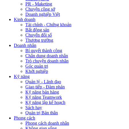
PR - Maketing
Chuyện công sở
Doanh nghiệp Việt
Kinh doanh
Tài chính - Chứng khoán
Bất động sản
Chuyển đổi số
Thương trường
Doanh nhân
Bí quyết thành công
Chân dung doanh nhân
Trò chuyện doanh nhân
Góc quản trị
Khởi nghiệp
Kỹ năng
Quản lý - Lãnh đạo
Giao tiếp - Đàm phán
Kỹ năng bán hàng
Kỹ năng Teamwork
Kỹ năng lập kế hoạch
Sách hay
Quản trị Bản thân
Phong cách
Phong cách doanh nhân
Không gian sống