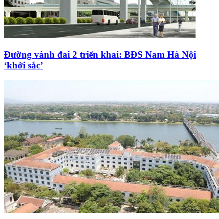
Đường vành đai 2 triển khai: BĐS Nam Hà Nội
‘khởi sắc’