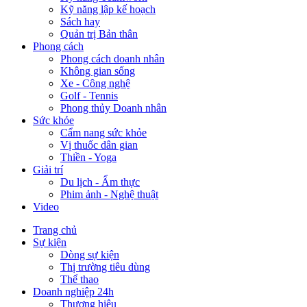
Kỹ năng lập kế hoạch
Sách hay
Quản trị Bản thân
Phong cách
Phong cách doanh nhân
Không gian sống
Xe - Công nghệ
Golf - Tennis
Phong thủy Doanh nhân
Sức khỏe
Cẩm nang sức khỏe
Vị thuốc dân gian
Thiền - Yoga
Giải trí
Du lịch - Ẩm thực
Phim ảnh - Nghệ thuật
Video
Trang chủ
Sự kiện
Dòng sự kiện
Thị trường tiêu dùng
Thể thao
Doanh nghiệp 24h
Thương hiệu