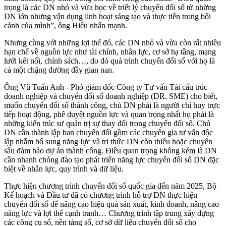
trọng là các DN nhỏ và vừa học về triết lý chuyển đổi số từ những
DN lớn nhưng vận dụng linh hoạt sáng tạo và thực tiễn trong bối
cảnh của mình”, ông Hiếu nhấn mạnh.
Nhưng cùng với những lợi thế đó, các DN nhỏ và vừa còn rất nhiều
hạn chế về nguồn lực như tài chính, nhân lực, cơ sở hạ tầng, mạng
lưới kết nối, chính sách…, do đó quá trình chuyển đổi số với họ là
cả một chặng đường đầy gian nan.
Ông Vũ Tuấn Anh - Phó giám đốc Công ty Tư vấn Tái cấu trúc
doanh nghiệp và chuyển đổi số doanh nghiệp (DR. SME) cho biết,
muốn chuyển đổi số thành công, chủ DN phải là người chỉ huy trực
tiếp hoạt động, phê duyệt nguồn lực và quan trọng nhất họ phải là
những kiến trúc sư quản trị sự thay đổi trong chuyển đổi số. Chủ
DN cần thành lập ban chuyển đổi gồm các chuyên gia tư vấn độc
lập nhằm bổ sung năng lực và tri thức DN còn thiếu hoặc chuyên
sâu đảm bảo dự án thành công. Điều quan trọng không kém là DN
cần nhanh chóng đào tạo phát triển năng lực chuyển đổi số DN đặc
biệt về nhân lực, quy trình và dữ liệu.
Thực hiện chương trình chuyển đổi số quốc gia đến năm 2025, Bộ
Kế hoạch và Đầu tư đã có chương trình hỗ trợ DN thực hiện
chuyển đổi số để nâng cao hiệu quả sản xuất, kinh doanh, nâng cao
năng lực và lợi thế cạnh tranh… Chương trình tập trung xây dựng
các công cụ số, nền tảng số, cơ sở dữ liệu chuyển đổi số cho