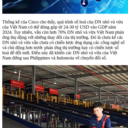
Thống kê của Cisco cho thấy, quá trình số hoá của DN nhỏ và vừa
của Việt Nam có thể đóng góp từ 24-30 tỷ USD vào GDP năm
2024. Tuy nhiên, vẫn còn hơn 70% DN nhỏ và vừa Việt Nam phản
ứng thụ động với những thay đổi của thị trường. Đó là chưa kể các
DN nhỏ và vừa vẫn chưa có chiến lược ứng dụng các công nghệ số
và chủ động hơn trước phản ứng thị trường hay có chiến lược số
hoá để đổi mới. Điều này đã khiến các DN nhỏ và vừa của Việt
Nam đứng sau Philippines và Indonesia về chuyển đổi số.