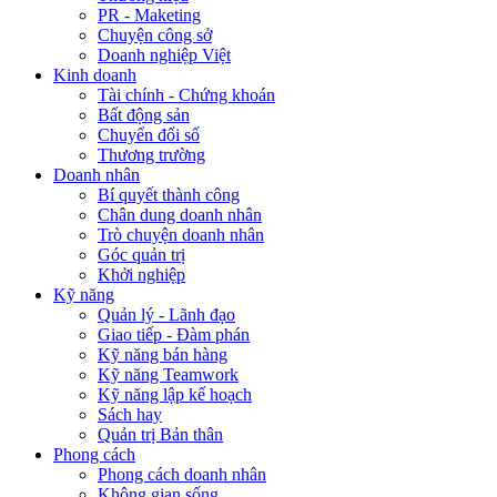
PR - Maketing
Chuyện công sở
Doanh nghiệp Việt
Kinh doanh
Tài chính - Chứng khoán
Bất động sản
Chuyển đổi số
Thương trường
Doanh nhân
Bí quyết thành công
Chân dung doanh nhân
Trò chuyện doanh nhân
Góc quản trị
Khởi nghiệp
Kỹ năng
Quản lý - Lãnh đạo
Giao tiếp - Đàm phán
Kỹ năng bán hàng
Kỹ năng Teamwork
Kỹ năng lập kế hoạch
Sách hay
Quản trị Bản thân
Phong cách
Phong cách doanh nhân
Không gian sống