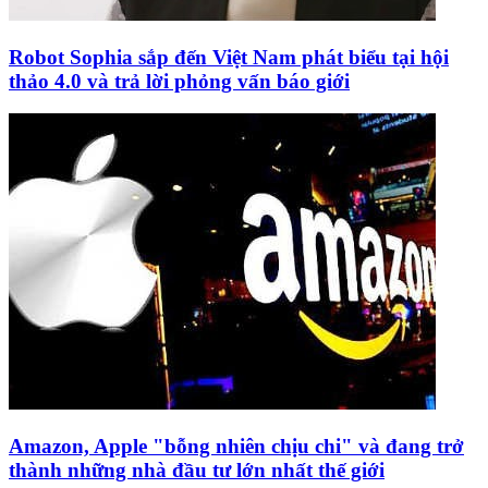
Robot Sophia sắp đến Việt Nam phát biểu tại hội
thảo 4.0 và trả lời phỏng vấn báo giới
Amazon, Apple "bỗng nhiên chịu chi" và đang trở
thành những nhà đầu tư lớn nhất thế giới