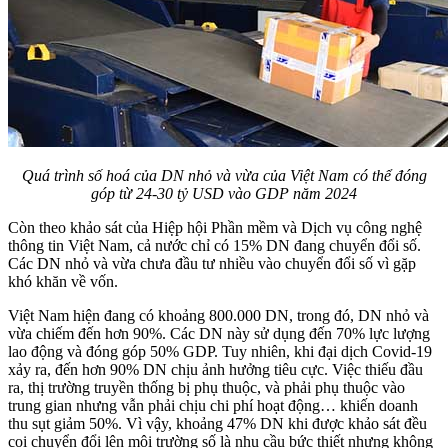
Quá trình số hoá của DN nhỏ và vừa của Việt Nam có thể đóng
góp từ 24-30 tỷ USD vào GDP năm 2024
Còn theo khảo sát của Hiệp hội Phần mềm và Dịch vụ công nghệ
thông tin Việt Nam, cả nước chỉ có 15% DN đang chuyển đổi số.
Các DN nhỏ và vừa chưa đầu tư nhiều vào chuyển đổi số vì gặp
khó khăn về vốn.
Việt Nam hiện đang có khoảng 800.000 DN, trong đó, DN nhỏ và
vừa chiếm đến hơn 90%. Các DN này sử dụng đến 70% lực lượng
lao động và đóng góp 50% GDP. Tuy nhiên, khi đại dịch Covid-19
xảy ra, đến hơn 90% DN chịu ảnh hưởng tiêu cực. Việc thiếu đầu
ra, thị trường truyền thống bị phụ thuộc, và phải phụ thuộc vào
trung gian nhưng vẫn phải chịu chi phí hoạt động… khiến doanh
thu sụt giảm 50%. Vì vậy, khoảng 47% DN khi được khảo sát đều
coi chuyển đổi lên môi trường số là nhu cầu bức thiết nhưng không