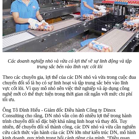
Các doanh nghiệp nhỏ và vừa có lợi thế về sự linh động và tập
trung sắc bén vào lĩnh vực cốt lõi
Theo các chuyên gia, lợi thế của các DN nhỏ và vừa trong cuộc đua
chuyển đổi số là họ có sự linh hoạt và tập trung sắc bén vào lĩnh
vực cốt lõi. Vì quy mô nhỏ nên việc thử nghiệp và áp dụng công
nghệ mới có thể thực hiện trong thời gian rất ngắn với mức chi phí
tối ưu.
Ông Tô Đình Hiếu - Giám đốc Điều hành Công ty Dinox
Consulting cho rằng, DN nhỏ vẫn còn đó nhiều lợi thế trong hành
trình chuyển đổi số đặc biệt khả năng linh hoạt và thay đổi. Tuy
nhiên, để chuyển đổi số thành công, các DN nhỏ và vừa cần nghiên
cứu cách thức vận hành của các DN lớn như kiến trúc DN, mô hình
kinh doanh, quy trình trong bối cảnh riêng của mình. “Điều quan