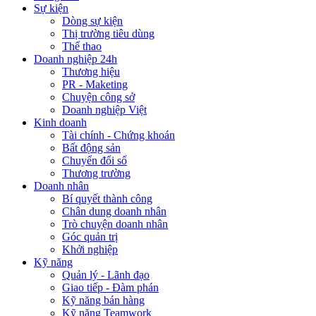
Sự kiện
Dòng sự kiện
Thị trường tiêu dùng
Thể thao
Doanh nghiệp 24h
Thương hiệu
PR - Maketing
Chuyện công sở
Doanh nghiệp Việt
Kinh doanh
Tài chính - Chứng khoán
Bất động sản
Chuyển đổi số
Thương trường
Doanh nhân
Bí quyết thành công
Chân dung doanh nhân
Trò chuyện doanh nhân
Góc quản trị
Khởi nghiệp
Kỹ năng
Quản lý - Lãnh đạo
Giao tiếp - Đàm phán
Kỹ năng bán hàng
Kỹ năng Teamwork