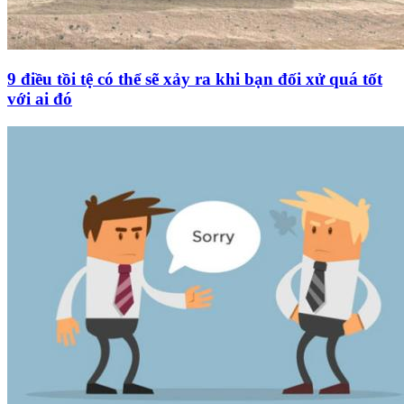
9 điều tồi tệ có thể sẽ xảy ra khi bạn đối xử quá tốt
với ai đó