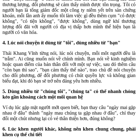
thương lượng, đối phương sẽ cảm thấy mình được tôn trọng. Tôi có
người bạn là tổng giám đốc một công ty niêm yết trên sàn chứng
khoán, mỗi lần anh ấy muốn tôi làm việc gì đều thêm cụm "có được
không", "có tiện không", "được không", dùng ngữ khí thương
lượng đối đãi với người có địa vị thấp hơn mình thể hiện bạn là
người có văn hóa.
4. Lúc nói chuyện ít dùng từ "tôi", dùng nhiều từ "bạn"
Thái Khang Vĩnh từng nói, lúc nói chuyện, mỗi môt người đều là
"trẫm". Ai cũng muốn nói về chính mình. Bạn nói về kinh nghiệm
hoặc quan điểm của bản thân đối với một sự việc, sau đó thêm câu
"còn bạn thì sao", "bạn cảm thấy thế nào", trao chủ đề nói chuyện
cho đối phương, để đối phương có chút quyền lực và không gian
biểu đạt, khi đó bạn sẽ trở nên đáng yêu hơn nhiều.
5. Dùng nhiều từ "chúng tôi", "chúng ta" có thể nhanh chóng
kéo gần khoảng cách một mối quan hệ
Ví dụ lúc gặp mặt người mới quen biết, bạn thay câu "ngày mai gặp
nhau ở đâu" thành "ngày mau chúng ta gặp nhau ở đâu", chỉ thay
đổi một chút nhưng lại có vẻ thân thiện hơn, đúng không?
6. Lúc khen người khác, không nên khen chung chung, phải
khen cụ thể chi tiết