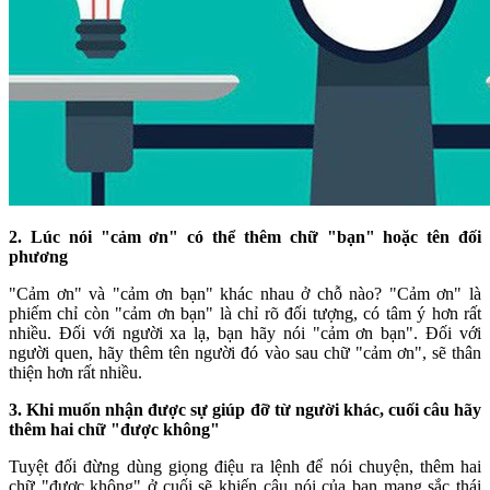
2. Lúc nói "cảm ơn" có thể thêm chữ "bạn" hoặc tên đối
phương
"Cảm ơn" và "cảm ơn bạn" khác nhau ở chỗ nào? "Cảm ơn" là
phiếm chỉ còn "cảm ơn bạn" là chỉ rõ đối tượng, có tâm ý hơn rất
nhiều. Đối với người xa lạ, bạn hãy nói "cảm ơn bạn". Đối với
người quen, hãy thêm tên người đó vào sau chữ "cảm ơn", sẽ thân
thiện hơn rất nhiều.
3. Khi muốn nhận được sự giúp đỡ từ người khác, cuối câu hãy
thêm hai chữ "được không"
Tuyệt đối đừng dùng giọng điệu ra lệnh để nói chuyện, thêm hai
chữ "được không" ở cuối sẽ khiến câu nói của bạn mang sắc thái