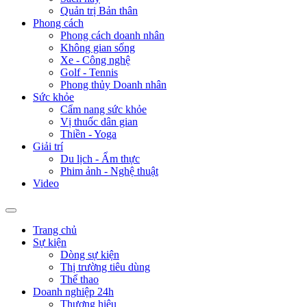
Quản trị Bản thân
Phong cách
Phong cách doanh nhân
Không gian sống
Xe - Công nghệ
Golf - Tennis
Phong thủy Doanh nhân
Sức khỏe
Cẩm nang sức khỏe
Vị thuốc dân gian
Thiền - Yoga
Giải trí
Du lịch - Ẩm thực
Phim ảnh - Nghệ thuật
Video
Trang chủ
Sự kiện
Dòng sự kiện
Thị trường tiêu dùng
Thể thao
Doanh nghiệp 24h
Thương hiệu