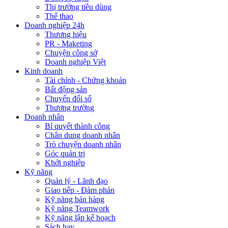
Thị trường tiêu dùng
Thể thao
Doanh nghiệp 24h
Thương hiệu
PR - Maketing
Chuyện công sở
Doanh nghiệp Việt
Kinh doanh
Tài chính - Chứng khoán
Bất động sản
Chuyển đổi số
Thương trường
Doanh nhân
Bí quyết thành công
Chân dung doanh nhân
Trò chuyện doanh nhân
Góc quản trị
Khởi nghiệp
Kỹ năng
Quản lý - Lãnh đạo
Giao tiếp - Đàm phán
Kỹ năng bán hàng
Kỹ năng Teamwork
Kỹ năng lập kế hoạch
Sách hay