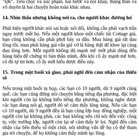
"lợn". Trêu chọc và xúc phạm. hài hước và nói kháy, thẳng thắn và
vô duyên là hai chuyện hoàn toàn khác nhau.
14. Nhìn thấu nhưng không nói ra, cho người khác đường lui
Phát hiện người khác nói sai hoặc nói dối, không cần phải vạch trần
ngay trước mắt họ. Nếu một người khoe một chiếc túi Cottage giả,
bạn cũng không cần phải phơi bày ra đâu. Mua hàng giả rất đau
lòng rồi, mua phải hàng giả vẫn giả vờ là hàng thật để khoe lại càng
đau lòng hơn. Một người không đủ mạnh mẽ mới phải dùng đến
hàng hiệu để chứng tỏ bản thân mình, đến khi cô ấy mạnh mẽ hơn,
có đủ tự tin hơn, cô ấy mới hiểu được điều này.
15. Trong một buổi xã giao, phải nghĩ đến cảm nhận của thiểu
số
Nếu trong một buổi tụ họp, các bạn có 10 người, dù 9 người cùng
quê, các bạn cũng đừng nói chuyện bằng tiếng địa phương, đặc biệt
khi người còn lại không hiểu tiếng địa phương, không nghe được
các bạn đang nói gì, người đó sẽ cảm thấy lúng túng. Nếu các bạn
có 10 người, dù 9 người đều là bạn cùng lớp hay đồng nghiệp, một
người còn lại không phải, các bạn không nên chỉ nói đến việc công
ty, việc trường lớp, người còn lại sẽ cảm thấy lẻ loi. Nghĩ đến cảm
nhận của bên thiểu số một chút, nói những vấn đề họ có thể tham
gia trò chuyện, để họ không cảm thấy mình lạc lõng.