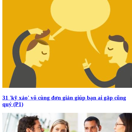
31 'kỹ xảo' vô cùng đơn giản giúp bạn ai gặp cũng
quý (P1)