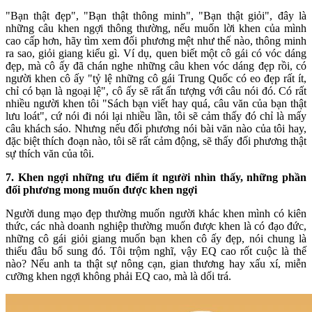
"Bạn thật đẹp", "Bạn thật thông minh", "Bạn thật giỏi", đây là
những câu khen ngợi thông thường, nếu muốn lời khen của mình
cao cấp hơn, hãy tìm xem đối phương mệt như thế nào, thông minh
ra sao, giỏi giang kiểu gì. Ví dụ, quen biết một cô gái có vóc dáng
đẹp, mà cô ấy đã chán nghe những câu khen vóc dáng đẹp rồi, có
người khen cô ấy "tỷ lệ những cô gái Trung Quốc có eo đẹp rất ít,
chỉ có bạn là ngoại lệ", cô ấy sẽ rất ấn tượng với câu nói đó. Có rất
nhiều người khen tôi "Sách bạn viết hay quá, câu văn của bạn thật
lưu loát", cứ nói đi nói lại nhiều lần, tôi sẽ cảm thấy đó chỉ là mấy
câu khách sáo. Nhưng nếu đối phương nói bài văn nào của tôi hay,
đặc biệt thích đoạn nào, tôi sẽ rất cảm động, sẽ thấy đối phương thật
sự thích văn của tôi.
7. Khen ngợi những ưu điểm ít người nhìn thấy, những phần
đối phương mong muốn được khen ngợi
Người dung mạo đẹp thường muốn người khác khen mình có kiên
thức, các nhà doanh nghiệp thường muốn được khen là có đạo đức,
những cô gái giỏi giang muốn bạn khen cô ấy đẹp, nói chung là
thiếu đâu bổ sung đó. Tôi trộm nghĩ, vậy EQ cao rốt cuộc là thế
nào? Nếu anh ta thật sự nông cạn, gian thương hay xấu xí, miễn
cưỡng khen ngợi không phải EQ cao, mà là dối trá.