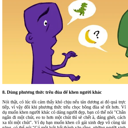
8. Dùng phương thức trêu đùa để khen người khác
Nói thật, có lúc tôi cảm thấy khó chịu nếu tán dương ai đó quá trực
tiếp, vì vậy đôi khi phương thức trêu chọc bông đùa sẽ tốt hơn. Ví
dụ muốn khen người khác có dáng người đẹp, bạn có thể nói "Chân
ngắn đi một chút, eo to hơn một chút thì sẽ chết à, đáng ghét, cách
xa tôi một chút". Ví dụ bạn muốn khen cô gái xinh đẹp vô cùng tài
năng, có thể nói "Có một luật bất thành văn rằng, những người xinh