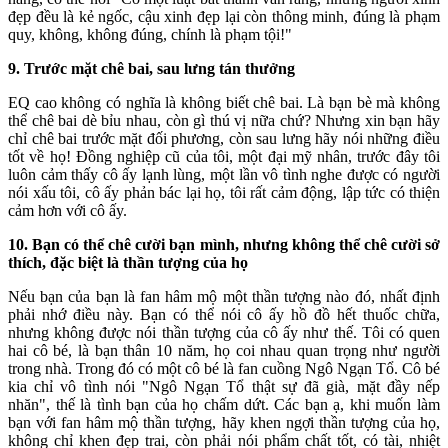
đẹp đều là kẻ ngốc, cậu xinh đẹp lại còn thông minh, đúng là phạm
quy, không, không đúng, chính là phạm tội!"
9. Trước mặt chê bai, sau lưng tán thưởng
EQ cao không có nghĩa là không biết chê bai. Là bạn bè mà không
thể chê bai dè bỉu nhau, còn gì thú vị nữa chứ? Nhưng xin bạn hãy
chỉ chê bai trước mặt đối phương, còn sau lưng hãy nói những điều
tốt về họ! Đồng nghiệp cũ của tôi, một đại mỹ nhân, trước đây tôi
luôn cảm thấy cô ấy lạnh lùng, một lần vô tình nghe được có người
nói xấu tôi, cô ấy phản bác lại họ, tôi rất cảm động, lập tức có thiện
cảm hơn với cô ấy.
10. Bạn có thể chê cười bạn mình, nhưng không thể chê cười sở
thích, đặc biệt là thần tượng của họ
Nếu bạn của bạn là fan hâm mộ một thần tượng nào đó, nhất định
phải nhớ điều này. Bạn có thể nói cô ấy hồ đồ hết thuốc chữa,
nhưng không được nói thần tượng của cô ấy như thế. Tôi có quen
hai cô bé, là bạn thân 10 năm, họ coi nhau quan trọng như người
trong nhà. Trong đó có một cô bé là fan cuồng Ngô Ngạn Tổ. Cô bé
kia chỉ vô tình nói "Ngô Ngạn Tổ thật sự đã già, mặt đầy nếp
nhăn", thế là tình bạn của họ chấm dứt. Các bạn ạ, khi muốn làm
bạn với fan hâm mộ thần tượng, hãy khen ngợi thần tượng của họ,
không chỉ khen đẹp trai, còn phải nói phẩm chất tốt, có tài, nhiệt