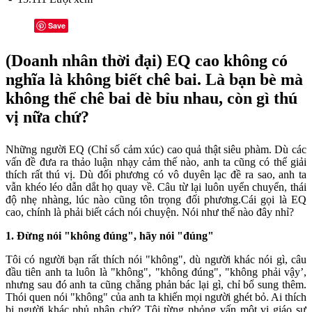
Save
(Doanh nhân thời đại) EQ cao không có
nghĩa là không biết chê bai. Là bạn bè mà
không thể chê bai dè bỉu nhau, còn gì thú
vị nữa chứ?
Những người EQ (Chỉ số cảm xúc) cao quả thật siêu phàm. Dù các
vấn đề đưa ra thảo luận nhạy cảm thế nào, anh ta cũng có thể giải
thích rất thú vị. Dù đối phương có vô duyên lạc đề ra sao, anh ta
vẫn khéo léo dẫn dắt họ quay về. Câu từ lại luôn uyển chuyển, thái
độ nhẹ nhàng, lúc nào cũng tôn trọng đối phương.Cái gọi là EQ
cao, chính là phải biết cách nói chuyện. Nói như thế nào đây nhỉ?
1. Đừng nói "không đúng", hãy nói "đúng"
Tôi có người bạn rất thích nói "không", dù người khác nói gì, câu
đầu tiên anh ta luôn là "không", "không đúng", "không phải vậy’,
nhưng sau đó anh ta cũng chẳng phản bác lại gì, chỉ bổ sung thêm.
Thói quen nói "không" của anh ta khiến mọi người ghét bỏ. Ai thích
bị người khác phủ nhận chứ? Tôi từng phỏng vấn một vị giáo sư