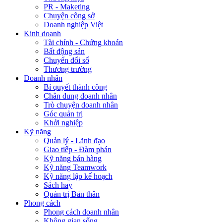
PR - Maketing
Chuyện công sở
Doanh nghiệp Việt
Kinh doanh
Tài chính - Chứng khoán
Bất động sản
Chuyển đổi số
Thương trường
Doanh nhân
Bí quyết thành công
Chân dung doanh nhân
Trò chuyện doanh nhân
Góc quản trị
Khởi nghiệp
Kỹ năng
Quản lý - Lãnh đạo
Giao tiếp - Đàm phán
Kỹ năng bán hàng
Kỹ năng Teamwork
Kỹ năng lập kế hoạch
Sách hay
Quản trị Bản thân
Phong cách
Phong cách doanh nhân
Không gian sống