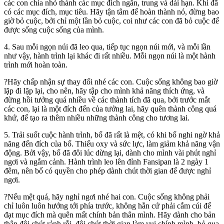
các con chia nhỏ thành các mục đích ngắn, trung và dài hạn. Khi đã
có các mục đích, mục tiêu. Hãy tận tâm để hoàn thành nó, đừng bao
giờ bỏ cuộc, bởi chỉ một lần bỏ cuộc, coi như các con đã bỏ cuộc để
được sống cuộc sống của mình.
4. Sau mỗi ngọn núi đã leo qua, tiếp tục ngọn núi mới, và mỗi lần
như vậy, hành trình lại khác đi rất nhiều. Mỗi ngọn núi là một hành
trình mới hoàn toàn.
?Hãy chấp nhận sự thay đổi nhé các con. Cuộc sống không bao giờ
lặp đi lặp lại, cho nên, hãy tập cho mình khả năng thích ứng, và
đừng hồi tưởng quá nhiều về các thành tích đã qua, bởi trước mắt
các con, lại là một đích đến của tưởng lai, hãy quên thành công quá
khứ, để tạo ra thêm nhiều những thành công cho tương lai.
5. Trải suốt cuộc hành trình, bố đã rất là mệt, có khi bố nghi ngờ khả
năng đến đích của bố. Thiếu oxy và sức lực, làm giảm khả năng vận
động. Bởi vậy, bố đã đôi lúc dừng lại, dành cho mình vài phút nghỉ
ngơi và ngắm cảnh. Hành trình leo lên đỉnh Fansipan là 2 ngày 1
đêm, nên bố có quyền cho phép dành chút thời gian để được nghỉ
ngơi.
?Nếu mệt quá, hãy nghỉ ngơi nhé hai con. Cuộc sống không phải
chỉ luôn luôn hướng tới phía trước, không hẳn cứ phải cắm cúi để
đạt mục đích mà quên mất chính bản thân mình. Hãy dành cho bản
thân đôi chút rảnh rỗi, đôi chút thời gian làm vui chính mình, bỏ qua