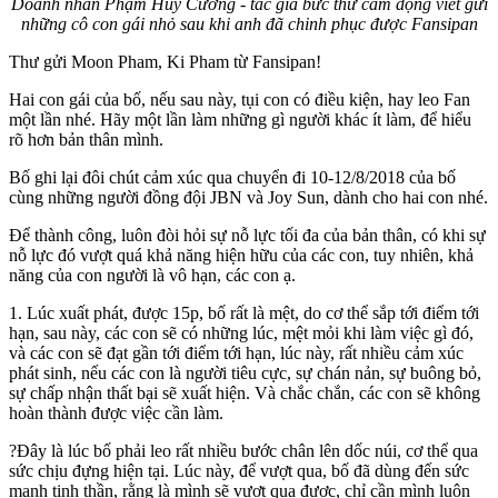
Doanh nhân Phạm Huy Cường - tác giả bức thư cảm động viết gửi
những cô con gái nhỏ sau khi anh đã chinh phục được Fansipan
Thư gửi Moon Pham, Ki Pham từ Fansipan!
Hai con gái của bố, nếu sau này, tụi con có điều kiện, hay leo Fan
một lần nhé. Hãy một lần làm những gì người khác ít làm, để hiểu
rõ hơn bản thân mình.
Bố ghi lại đôi chút cảm xúc qua chuyển đi 10-12/8/2018 của bố
cùng những người đồng đội JBN và Joy Sun, dành cho hai con nhé.
Để thành công, luôn đòi hỏi sự nỗ lực tối đa của bản thân, có khi sự
nỗ lực đó vượt quá khả năng hiện hữu của các con, tuy nhiên, khả
năng của con người là vô hạn, các con ạ.
1. Lúc xuất phát, được 15p, bố rất là mệt, do cơ thể sắp tới điểm tới
hạn, sau này, các con sẽ có những lúc, mệt mỏi khi làm việc gì đó,
và các con sẽ đạt gần tới điểm tới hạn, lúc này, rất nhiều cảm xúc
phát sinh, nếu các con là người tiêu cực, sự chán nản, sự buông bỏ,
sự chấp nhận thất bại sẽ xuất hiện. Và chắc chắn, các con sẽ không
hoàn thành được việc cần làm.
?Đây là lúc bố phải leo rất nhiều bước chân lên dốc núi, cơ thể qua
sức chịu đựng hiện tại. Lúc này, để vượt qua, bố đã dùng đến sức
mạnh tinh thần, rằng là mình sẽ vượt qua được, chỉ cần mình luôn