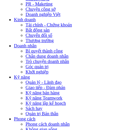
PR - Maketing
Chuyện công sở
Doanh nghiệp Việt
Kinh doanh
Tài chính - Chứng khoán
Bất động sản
Chuyển đổi số
Thương trường
Doanh nhân
Bí quyết thành công
Chân dung doanh nhân
Trò chuyện doanh nhân
Góc quản trị
Khởi nghiệp
Kỹ năng
Quản lý - Lãnh đạo
Giao tiếp - Đàm phán
Kỹ năng bán hàng
Kỹ năng Teamwork
Kỹ năng lập kế hoạch
Sách hay
Quản trị Bản thân
Phong cách
Phong cách doanh nhân
Không gian sống