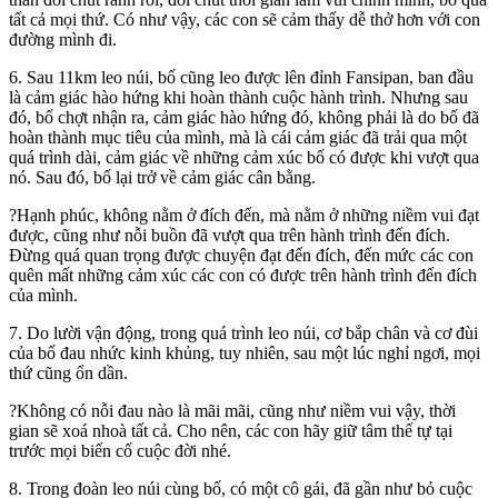
tất cả mọi thứ. Có như vậy, các con sẽ cảm thấy dễ thở hơn với con
đường mình đi.
6. Sau 11km leo núi, bố cũng leo được lên đỉnh Fansipan, ban đầu
là cảm giác hào hứng khi hoàn thành cuộc hành trình. Nhưng sau
đó, bố chợt nhận ra, cảm giác hào hứng đó, không phải là do bố đã
hoàn thành mục tiêu của mình, mà là cái cảm giác đã trải qua một
quá trình dài, cảm giác về những cảm xúc bố có được khi vượt qua
nó. Sau đó, bố lại trở về cảm giác cân bằng.
?Hạnh phúc, không nằm ở đích đến, mà nằm ở những niềm vui đạt
được, cũng như nỗi buồn đã vượt qua trên hành trình đến đích.
Đừng quá quan trọng được chuyện đạt đến đích, đến mức các con
quên mất những cảm xúc các con có được trên hành trình đến đích
của mình.
7. Do lười vận động, trong quá trình leo núi, cơ bắp chân và cơ đùi
của bố đau nhức kinh khủng, tuy nhiên, sau một lúc nghỉ ngơi, mọi
thứ cũng ổn dần.
?Không có nỗi đau nào là mãi mãi, cũng như niềm vui vậy, thời
gian sẽ xoá nhoà tất cả. Cho nên, các con hãy giữ tâm thế tự tại
trước mọi biến cố cuộc đời nhé.
8. Trong đoàn leo núi cùng bố, có một cô gái, đã gần như bỏ cuộc