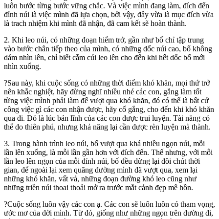
luôn bước từng bước vững chắc. Và việc mình đang làm, đích đến
đỉnh núi là việc mình đã lựa chọn, bởi vậy, đây vừa là mục đích vừa
là trach nhiệm khi mình đã nhận, đã cam kết sẽ hoàn thành.
2. Khi leo núi, có những đoạn hiểm trở, gần như bố chỉ tập trung
vào bước chân tiếp theo của mình, có những dốc núi cao, bố không
dám nhìn lên, chỉ biết cắm cúi leo lên cho đến khi hết dốc bố mới
nhìn xuống.
?Sau này, khi cuộc sống có những thời điểm khó khăn, mọi thứ trở
nên khắc nghiệt, hãy đừng nghĩ nhiều nhé các con, gắng làm tốt
từng việc mình phải làm để vượt qua khó khăn, đó có thể là bất cứ
công việc gì các con nhận được, hãy cố gắng, cho đến khi khó khăn
qua đi. Đó là lúc bản lĩnh của các con được trui luyện. Tài năng có
thể do thiên phú, nhưng khả năng lại cần được rèn luyện mà thành.
3. Trong hành trình leo núi, bố vượt qua khá nhiều ngọn núi, mỗi
lần lên xuống, là mỗi lần gần hơn với đích đến. Thế nhưng, với mỗi
lần leo lên ngọn của mỗi đỉnh núi, bố đều dừng lại đôi chút thời
gian, để ngoài lại xem quãng đường mình đã vượt qua, xem lại
những khó khăn, vất vả, những đoạn đường khó leo cũng như
những triền núi thoai thoải mở ra trước mắt cảnh đẹp mê hồn.
?Cuộc sống luôn vậy các con ạ. Các con sẽ luôn luôn có tham vọng,
ước mơ của đời mình. Từ đó, giống như những ngọn trên đường đi,