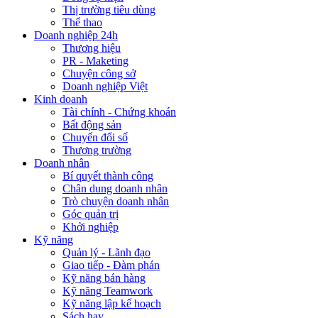
Thị trường tiêu dùng
Thể thao
Doanh nghiệp 24h
Thương hiệu
PR - Maketing
Chuyện công sở
Doanh nghiệp Việt
Kinh doanh
Tài chính - Chứng khoán
Bất động sản
Chuyển đổi số
Thương trường
Doanh nhân
Bí quyết thành công
Chân dung doanh nhân
Trò chuyện doanh nhân
Góc quản trị
Khởi nghiệp
Kỹ năng
Quản lý - Lãnh đạo
Giao tiếp - Đàm phán
Kỹ năng bán hàng
Kỹ năng Teamwork
Kỹ năng lập kế hoạch
Sách hay