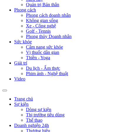
Quản trị Bản thân
Phong cách
Phong cách doanh nhân
Không gian sống
Xe - Công nghệ
Golf - Tennis
Phong thủy Doanh nhân
Sức khỏe
Cẩm nang sức khỏe
Vị thuốc dân gian
Thiền - Yoga
Giải trí
Du lịch - Ẩm thực
Phim ảnh - Nghệ thuật
Video
Trang chủ
Sự kiện
Dòng sự kiện
Thị trường tiêu dùng
Thể thao
Doanh nghiệp 24h
Thương hiệu