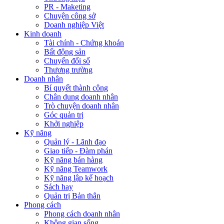
PR - Maketing
Chuyện công sở
Doanh nghiệp Việt
Kinh doanh
Tài chính - Chứng khoán
Bất động sản
Chuyển đổi số
Thương trường
Doanh nhân
Bí quyết thành công
Chân dung doanh nhân
Trò chuyện doanh nhân
Góc quản trị
Khởi nghiệp
Kỹ năng
Quản lý - Lãnh đạo
Giao tiếp - Đàm phán
Kỹ năng bán hàng
Kỹ năng Teamwork
Kỹ năng lập kế hoạch
Sách hay
Quản trị Bản thân
Phong cách
Phong cách doanh nhân
Không gian sống