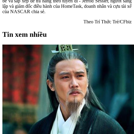
bè và sắp xếp để trả hàng theo tuyến đi - Jerrod Sessler, người sáng
lập và giám đốc điều hành của HomeTask, doanh nhân và cựu tài xế
của NASCAR chia sẻ.
Theo Trí Thức Trẻ/CFbiz
Tin xem nhiều