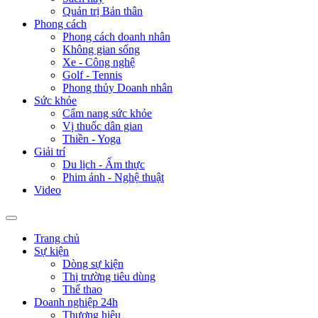
Quản trị Bản thân
Phong cách
Phong cách doanh nhân
Không gian sống
Xe - Công nghệ
Golf - Tennis
Phong thủy Doanh nhân
Sức khỏe
Cẩm nang sức khỏe
Vị thuốc dân gian
Thiền - Yoga
Giải trí
Du lịch - Ẩm thực
Phim ảnh - Nghệ thuật
Video
Trang chủ
Sự kiện
Dòng sự kiện
Thị trường tiêu dùng
Thể thao
Doanh nghiệp 24h
Thương hiệu