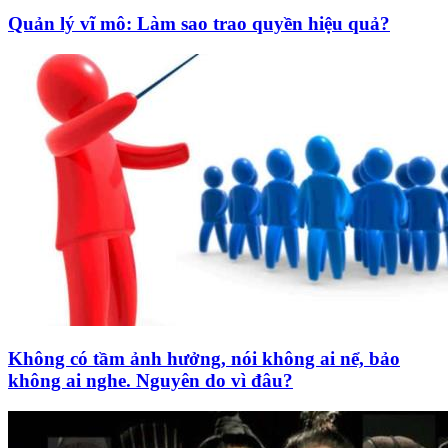
Quản lý vĩ mô: Làm sao trao quyền hiệu quả?
Không có tầm ảnh hưởng, nói không ai nể, bảo
không ai nghe. Nguyên do vì đâu?