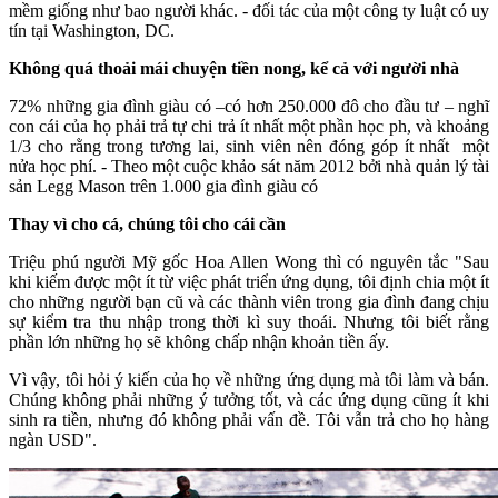
mềm giống như bao người khác. - đối tác của một công ty luật có uy
tín tại Washington, DC.
Không quá thoải mái chuyện tiền nong, kể cả với người nhà
72% những gia đình giàu có –có hơn 250.000 đô cho đầu tư – nghĩ
con cái của họ phải trả tự chi trả ít nhất một phần học ph, và khoảng
1/3 cho rằng trong tương lai, sinh viên nên đóng góp ít nhất một
nửa học phí. - Theo một cuộc khảo sát năm 2012 bởi nhà quản lý tài
sản Legg Mason trên 1.000 gia đình giàu có
Thay vì cho cá, chúng tôi cho cái cần
Triệu phú người Mỹ gốc Hoa Allen Wong thì có nguyên tắc "Sau
khi kiếm được một ít từ việc phát triển ứng dụng, tôi định chia một ít
cho những người bạn cũ và các thành viên trong gia đình đang chịu
sự kiểm tra thu nhập trong thời kì suy thoái. Nhưng tôi biết rằng
phần lớn những họ sẽ không chấp nhận khoản tiền ấy.
Vì vậy, tôi hỏi ý kiến của họ về những ứng dụng mà tôi làm và bán.
Chúng không phải những ý tưởng tốt, và các ứng dụng cũng ít khi
sinh ra tiền, nhưng đó không phải vấn đề. Tôi vẫn trả cho họ hàng
ngàn USD".