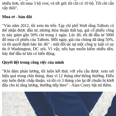
nhiều hơn, tôi mua 3 bộ vest, và tới giờ, tôi chỉ có 10 bộ. Tôi chỉ cần
vậy thôi".
Mua rẻ - bán đắt
"Vào năm 2012, tôi xem tin trên Tạp chí phố Wall rằng Talbots có
thể nhận được đầu tư, nhưng thỏa thuận thất bại, giá cổ phiếu công
ty này giảm gần 50% chỉ trong 1 ngày. Lúc đó, tôi đã đầu tư 5000
đô mua cổ phiếu của Talbots. Mỗi ngày, giá của chúng đã tăng 50%,
và tôi quyết định bán lúc đó" - một đối tác tại một công ty luật có uy
tín ở Washington, DC nói. Vì vậy, nếu bạn muốn kiếm nhiều tiền,
hãy thử đầu tư khi có biến động.
Quyết liệt trong công việc của mình
"Khi đàm phán lương, tôi luôn kết thúc với yêu cầu được xem xét
hiệu quả trong chín tháng, thay vì 12 tháng như thông thường. Điều
này luôn được chấp thuận, và tôi có 3 tháng còn lại để chuẩn bị khởi
đầu cho kì tăng lương, thưởng tiếp theo" - Alan Corey bật mí thêm.