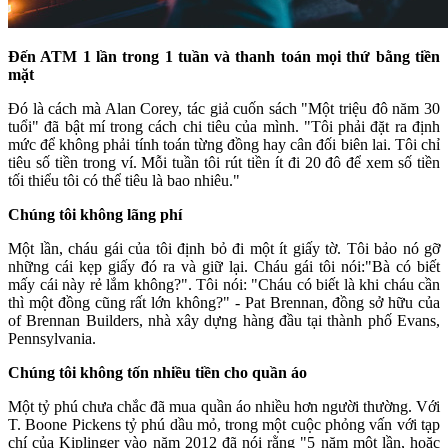
Đến ATM 1 lần trong 1 tuần và thanh toán mọi thứ bằng tiền
mặt
Đó là cách mà Alan Corey, tác giả cuốn sách "Một triệu đô năm 30
tuổi" đã bật mí trong cách chi tiêu của mình. "Tôi phải đặt ra định
mức để không phải tính toán từng đồng hay cân đối biên lai. Tôi chỉ
tiêu số tiền trong ví. Mỗi tuần tôi rút tiền ít đi 20 đô để xem số tiền
tối thiểu tôi có thể tiêu là bao nhiêu."
Chúng tôi không lãng phí
Một lần, cháu gái của tôi định bỏ đi một ít giấy tờ. Tôi bảo nó gỡ
những cái kẹp giấy đó ra và giữ lại. Cháu gái tôi nói:"Bà có biết
mấy cái này rẻ lắm không?". Tôi nói: "Cháu có biết là khi cháu cần
thì một đồng cũng rất lớn không?" - Pat Brennan, đồng sở hữu của
of Brennan Builders, nhà xây dựng hàng đầu tại thành phố Evans,
Pennsylvania.
Chúng tôi không tốn nhiều tiền cho quần áo
Một tỷ phú chưa chắc đã mua quần áo nhiều hơn người thường. Với
T. Boone Pickens tỷ phú dầu mỏ, trong một cuộc phỏng vấn với tạp
chí của Kiplinger vào năm 2012 đã nói rằng "5 năm một lần, hoặc