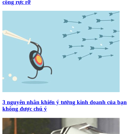
công rực rỡ
3 nguyên nhân khiến ý tưởng kinh doanh của bạn
không được chú ý