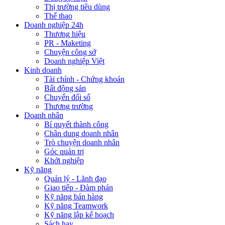
Thị trường tiêu dùng
Thể thao
Doanh nghiệp 24h
Thương hiệu
PR - Maketing
Chuyện công sở
Doanh nghiệp Việt
Kinh doanh
Tài chính - Chứng khoán
Bất động sản
Chuyển đổi số
Thương trường
Doanh nhân
Bí quyết thành công
Chân dung doanh nhân
Trò chuyện doanh nhân
Góc quản trị
Khởi nghiệp
Kỹ năng
Quản lý - Lãnh đạo
Giao tiếp - Đàm phán
Kỹ năng bán hàng
Kỹ năng Teamwork
Kỹ năng lập kế hoạch
Sách hay