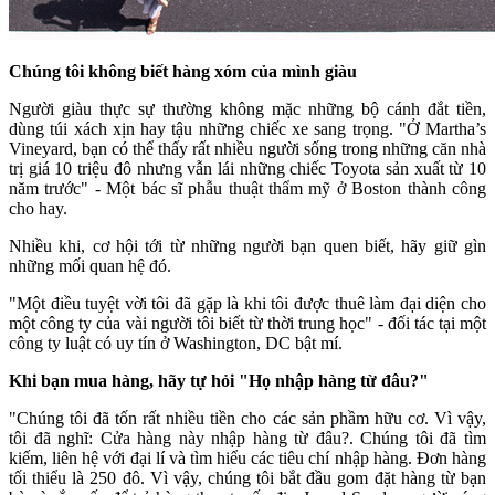
Chúng tôi không biết hàng xóm của mình giàu
Người giàu thực sự thường không mặc những bộ cánh đắt tiền,
dùng túi xách xịn hay tậu những chiếc xe sang trọng. "Ở Martha’s
Vineyard, bạn có thể thấy rất nhiều người sống trong những căn nhà
trị giá 10 triệu đô nhưng vẫn lái những chiếc Toyota sản xuất từ 10
năm trước" - Một bác sĩ phẫu thuật thẩm mỹ ở Boston thành công
cho hay.
Nhiều khi, cơ hội tới từ những người bạn quen biết, hãy giữ gìn
những mối quan hệ đó.
"Một điều tuyệt vời tôi đã gặp là khi tôi được thuê làm đại diện cho
một công ty của vài người tôi biết từ thời trung học" - đối tác tại một
công ty luật có uy tín ở Washington, DC bật mí.
Khi bạn mua hàng, hãy tự hỏi "Họ nhập hàng từ đâu?"
"Chúng tôi đã tốn rất nhiều tiền cho các sản phầm hữu cơ. Vì vậy,
tôi đã nghĩ: Cửa hàng này nhập hàng từ đâu?. Chúng tôi đã tìm
kiếm, liên hệ với đại lí và tìm hiểu các tiêu chí nhập hàng. Đơn hàng
tối thiểu là 250 đô. Vì vậy, chúng tôi bắt đầu gom đặt hàng từ bạn