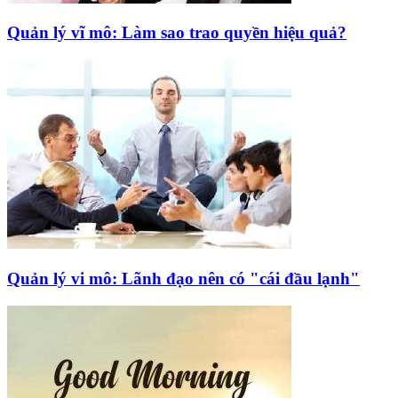
Quản lý vĩ mô: Làm sao trao quyền hiệu quả?
Quản lý vi mô: Lãnh đạo nên có "cái đầu lạnh"