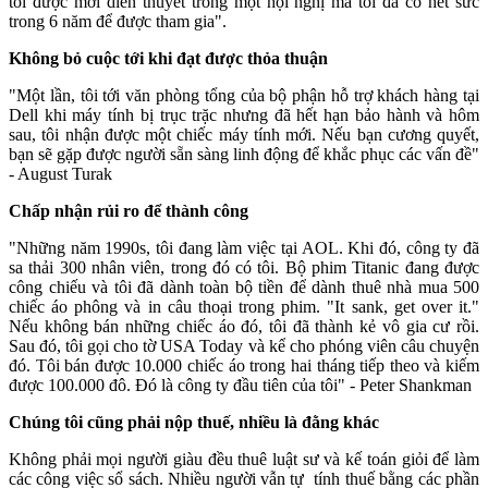
tôi được mời diễn thuyết trong một hội nghị mà tôi đã cố hết sức
trong 6 năm để được tham gia".
Không bỏ cuộc tới khi đạt
được thỏa thuận
"Một lần, tôi tới văn phòng tổng của bộ phận hỗ trợ khách hàng tại
Dell khi máy tính bị trục trặc nhưng đã hết hạn bảo hành và hôm
sau, tôi nhận được một chiếc máy tính mới. Nếu bạn cương quyết,
bạn sẽ gặp được người sẵn sàng linh động để khắc phục các vấn đề"
- August Turak
Chấp nhận rủi ro để thành công
"Những năm 1990s, tôi đang làm việc tại AOL. Khi đó, công ty đã
sa thải 300 nhân viên, trong đó có tôi. Bộ phim Titanic đang được
công chiếu và tôi đã dành toàn bộ tiền để dành thuê nhà mua 500
chiếc áo phông và in câu thoại trong phim. "It sank, get over it."
Nếu không bán những chiếc áo đó, tôi đã thành kẻ vô gia cư rồi.
Sau đó, tôi gọi cho tờ USA Today và kể cho phóng viên câu chuyện
đó. Tôi bán được 10.000 chiếc áo trong hai tháng tiếp theo và kiếm
được 100.000 đô. Đó là công ty đầu tiên của tôi" - Peter Shankman
Chúng tôi cũng phải nộp thuế, nhiều là đằng khác
Không phải mọi người giàu đều thuê luật sư và kế toán giỏi để làm
các công việc sổ sách. Nhiều người vẫn tự tính thuế bằng các phần