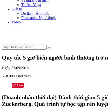
Vị thuốc dân gian
Thiền - Yoga
Giải trí
Du lịch - Ẩm thực
Phim ảnh - Nghệ thuật
Video
Quy tắc 5 giờ biến người bình thường trở 
Ngày 27/09/2018
- 8.088 Lượt xem
Save
(Doanh nhân thời đại) Dành thời gian 5 gi
Zuckerberg. Quá trình tự học tập rèn luyệ