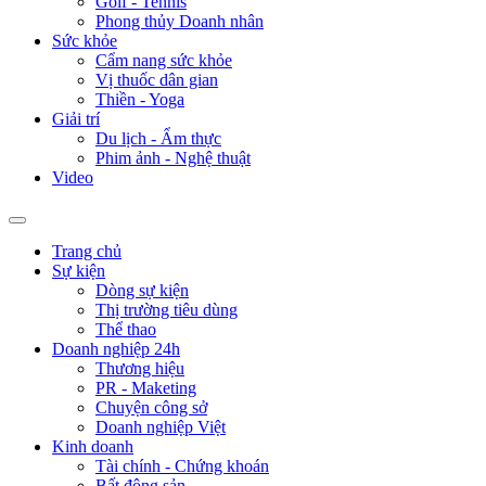
Golf - Tennis
Phong thủy Doanh nhân
Sức khỏe
Cẩm nang sức khỏe
Vị thuốc dân gian
Thiền - Yoga
Giải trí
Du lịch - Ẩm thực
Phim ảnh - Nghệ thuật
Video
Trang chủ
Sự kiện
Dòng sự kiện
Thị trường tiêu dùng
Thể thao
Doanh nghiệp 24h
Thương hiệu
PR - Maketing
Chuyện công sở
Doanh nghiệp Việt
Kinh doanh
Tài chính - Chứng khoán
Bất động sản