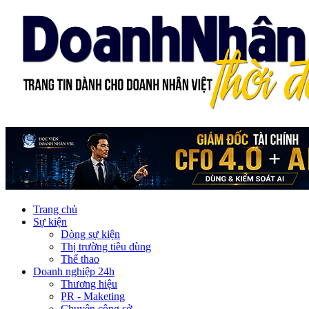
Trang chủ
Sự kiện
Dòng sự kiện
Thị trường tiêu dùng
Thể thao
Doanh nghiệp 24h
Thương hiệu
PR - Maketing
Chuyện công sở