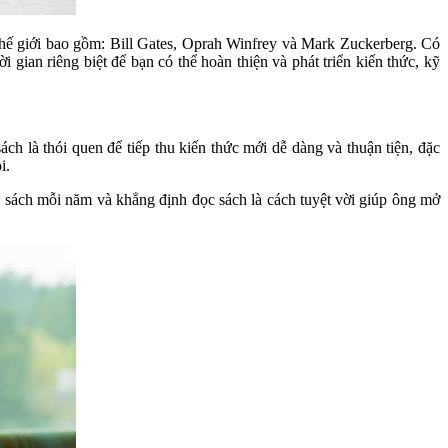
 thế giới bao gồm: Bill Gates, Oprah Winfrey và Mark Zuckerberg. Có
 gian riêng biệt để bạn có thể hoàn thiện và phát triển kiến thức, kỹ
ch là thói quen để tiếp thu kiến thức mới dễ dàng và thuận tiện, đặc
i.
n sách mỗi năm và khẳng định đọc sách là cách tuyệt vời giúp ông mở