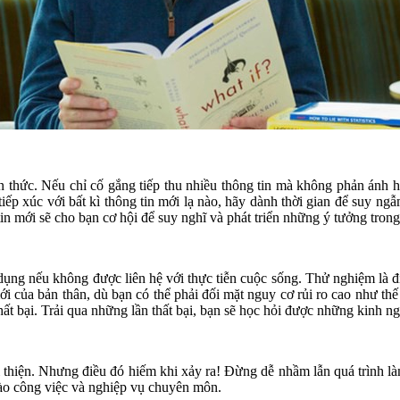
ến thức. Nếu chỉ cố gắng tiếp thu nhiều thông tin mà không phản ánh 
tiếp xúc với bất kì thông tin mới lạ nào, hãy dành thời gian để suy n
in mới sẽ cho bạn cơ hội để suy nghĩ và phát triển những ý tưởng trong
dụng nếu không được liên hệ với thực tiễn cuộc sống. Thử nghiệm là đi
 của bản thân, dù bạn có thể phải đối mặt nguy cơ rủi ro cao như thế
hất bại. Trải qua những lần thất bại, bạn sẽ học hỏi được những kinh n
i thiện. Nhưng điều đó hiếm khi xảy ra! Đừng dễ nhầm lẫn quá trình là
vào công việc và nghiệp vụ chuyên môn.