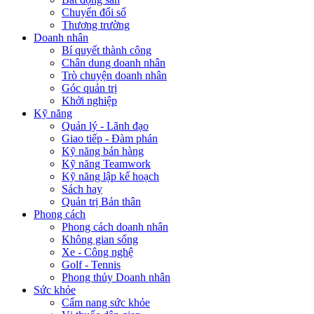
Chuyển đổi số
Thương trường
Doanh nhân
Bí quyết thành công
Chân dung doanh nhân
Trò chuyện doanh nhân
Góc quản trị
Khởi nghiệp
Kỹ năng
Quản lý - Lãnh đạo
Giao tiếp - Đàm phán
Kỹ năng bán hàng
Kỹ năng Teamwork
Kỹ năng lập kế hoạch
Sách hay
Quản trị Bản thân
Phong cách
Phong cách doanh nhân
Không gian sống
Xe - Công nghệ
Golf - Tennis
Phong thủy Doanh nhân
Sức khỏe
Cẩm nang sức khỏe