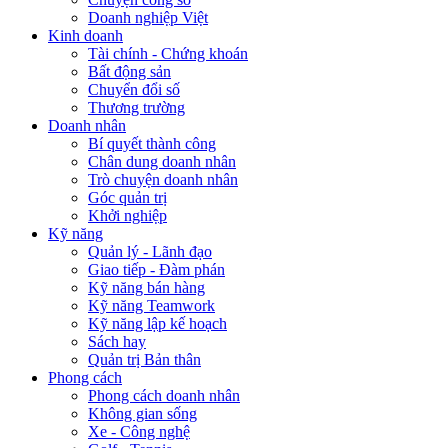
Doanh nghiệp Việt
Kinh doanh
Tài chính - Chứng khoán
Bất động sản
Chuyển đổi số
Thương trường
Doanh nhân
Bí quyết thành công
Chân dung doanh nhân
Trò chuyện doanh nhân
Góc quản trị
Khởi nghiệp
Kỹ năng
Quản lý - Lãnh đạo
Giao tiếp - Đàm phán
Kỹ năng bán hàng
Kỹ năng Teamwork
Kỹ năng lập kế hoạch
Sách hay
Quản trị Bản thân
Phong cách
Phong cách doanh nhân
Không gian sống
Xe - Công nghệ