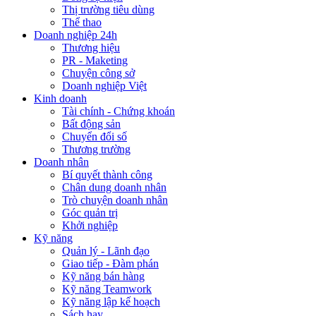
Thị trường tiêu dùng
Thể thao
Doanh nghiệp 24h
Thương hiệu
PR - Maketing
Chuyện công sở
Doanh nghiệp Việt
Kinh doanh
Tài chính - Chứng khoán
Bất động sản
Chuyển đổi số
Thương trường
Doanh nhân
Bí quyết thành công
Chân dung doanh nhân
Trò chuyện doanh nhân
Góc quản trị
Khởi nghiệp
Kỹ năng
Quản lý - Lãnh đạo
Giao tiếp - Đàm phán
Kỹ năng bán hàng
Kỹ năng Teamwork
Kỹ năng lập kế hoạch
Sách hay