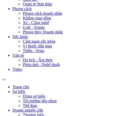
Quản trị Bản thân
Phong cách
Phong cách doanh nhân
Không gian sống
Xe - Công nghệ
Golf - Tennis
Phong thủy Doanh nhân
Sức khỏe
Cẩm nang sức khỏe
Vị thuốc dân gian
Thiền - Yoga
Giải trí
Du lịch - Ẩm thực
Phim ảnh - Nghệ thuật
Video
Trang chủ
Sự kiện
Dòng sự kiện
Thị trường tiêu dùng
Thể thao
Doanh nghiệp 24h
Thương hiệu