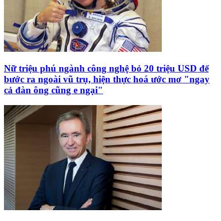
Nữ triệu phú ngành công nghệ bỏ 20 triệu USD để
bước ra ngoài vũ trụ, hiện thực hoá ước mơ "ngay
cả đàn ông cũng e ngại"