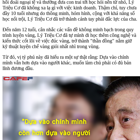
hối đoái ngoại tệ và thường đưa con trai tới học hỏi nên từ nhỏ, Lý
Triệu Cơ đã không xa lạ gì với việc kinh doanh. Thậm chí, tuy chưa
đầy 10 tuổi nhưng do thông minh, hóm hỉnh, cộng với khả năng số
học nổi trội, Lý Triệu Cơ đã trở thành cánh tay phải đắc lực của cha.
Đến năm 12 tuổi, cân nhắc các vấn đề không minh bạch trong quy
trình luyện vàng, Lý Triệu Cơ đã tự mình đi học thêm công nghệ và
kiến ​​thức cốt lõi về việc đúc vàng, trở thành "thần đồng" nắm giữ
kỹ thuật luyện chế vàng giỏi nhất nhì trong vùng.
Từ đó, vị tỷ phú này đã hiểu ra một sự thật rằng: Dựa vào chính
mình vẫn hơn dựa vào người khác, muốn làm chủ phải có đủ bản
lĩnh đương đầu.