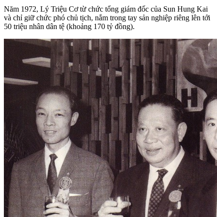
Năm 1972, Lý Triệu Cơ từ chức tổng giám đốc của Sun Hung Kai
và chỉ giữ chức phó chủ tịch, nắm trong tay sản nghiệp riêng lên tới
50 triệu nhân dân tệ (khoảng 170 tỷ đồng).