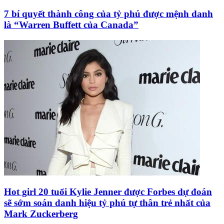
7 bí quyết thành công của tỷ phú được mệnh danh
là “Warren Buffett của Canada”
Hot girl 20 tuổi Kylie Jenner được Forbes dự đoán
sẽ sớm soán danh hiệu tỷ phú tự thân trẻ nhất của
Mark Zuckerberg