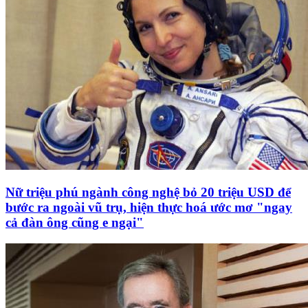
Nữ triệu phú ngành công nghệ bỏ 20 triệu USD để
bước ra ngoài vũ trụ, hiện thực hoá ước mơ "ngay
cả đàn ông cũng e ngại"