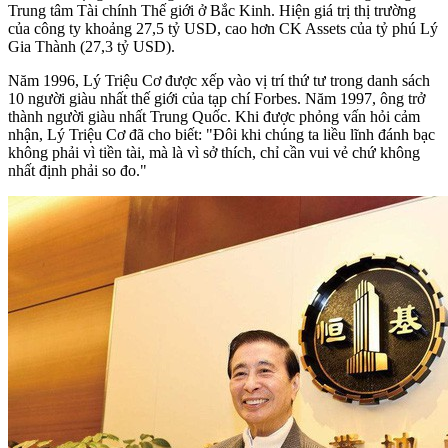
Trung tâm Tài chính Thế giới ở Bắc Kinh. Hiện giá trị thị trường
của công ty khoảng 27,5 tỷ USD, cao hơn CK Assets của tỷ phú Lý
Gia Thành (27,3 tỷ USD).
Năm 1996, Lý Triệu Cơ được xếp vào vị trí thứ tư trong danh sách
10 người giàu nhất thế giới của tạp chí Forbes. Năm 1997, ông trở
thành người giàu nhất Trung Quốc. Khi được phỏng vấn hỏi cảm
nhận, Lý Triệu Cơ đã cho biết: "Đôi khi chúng ta liều lĩnh đánh bạc
không phải vì tiền tài, mà là vì sở thích, chỉ cần vui vẻ chứ không
nhất định phải so đo."