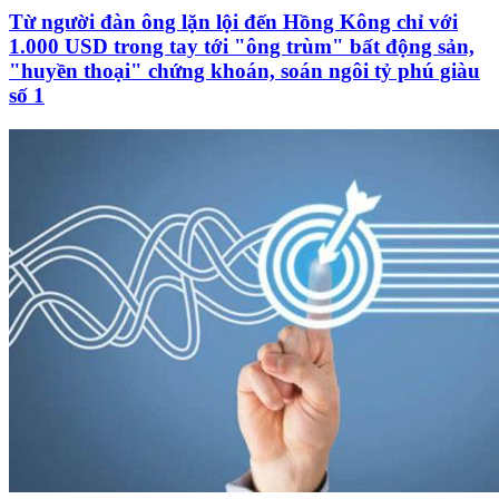
Từ người đàn ông lặn lội đến Hồng Kông chỉ với
1.000 USD trong tay tới "ông trùm" bất động sản,
"huyền thoại" chứng khoán, soán ngôi tỷ phú giàu
số 1