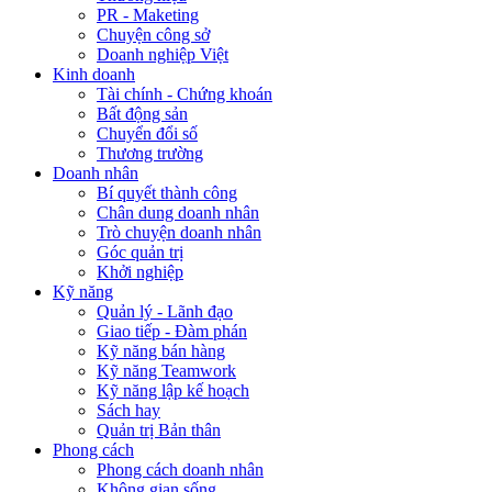
PR - Maketing
Chuyện công sở
Doanh nghiệp Việt
Kinh doanh
Tài chính - Chứng khoán
Bất động sản
Chuyển đổi số
Thương trường
Doanh nhân
Bí quyết thành công
Chân dung doanh nhân
Trò chuyện doanh nhân
Góc quản trị
Khởi nghiệp
Kỹ năng
Quản lý - Lãnh đạo
Giao tiếp - Đàm phán
Kỹ năng bán hàng
Kỹ năng Teamwork
Kỹ năng lập kế hoạch
Sách hay
Quản trị Bản thân
Phong cách
Phong cách doanh nhân
Không gian sống