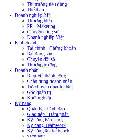
Thị trường tiêu dùng
Thể thao
Doanh nghiệp 24h
Thương hiệu
PR - Maketing
Chuyện công sở
Doanh nghiệp Việt
Kinh doanh
Tài chính - Chứng khoán
Bất động sản
Chuyển đổi số
Thương trường
Doanh nhân
Bí quyết thành công
Chân dung doanh nhân
Trò chuyện doanh nhân
Góc quản trị
Khởi nghiệp
Kỹ năng
Quản lý - Lãnh đạo
Giao tiếp - Đàm phán
Kỹ năng bán hàng
Kỹ năng Teamwork
Kỹ năng lập kế hoạch
Sách hay