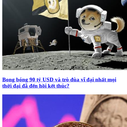
Bong bóng 90 tỷ USD và trò đùa vĩ đại nhất mọi
thời đại đã đến hồi kết thúc?