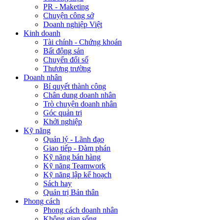
PR - Maketing
Chuyện công sở
Doanh nghiệp Việt
Kinh doanh
Tài chính - Chứng khoán
Bất động sản
Chuyển đổi số
Thương trường
Doanh nhân
Bí quyết thành công
Chân dung doanh nhân
Trò chuyện doanh nhân
Góc quản trị
Khởi nghiệp
Kỹ năng
Quản lý - Lãnh đạo
Giao tiếp - Đàm phán
Kỹ năng bán hàng
Kỹ năng Teamwork
Kỹ năng lập kế hoạch
Sách hay
Quản trị Bản thân
Phong cách
Phong cách doanh nhân
Không gian sống