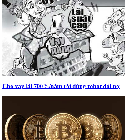
Cho vay lãi 700%/năm rồi dùng robot đòi nợ