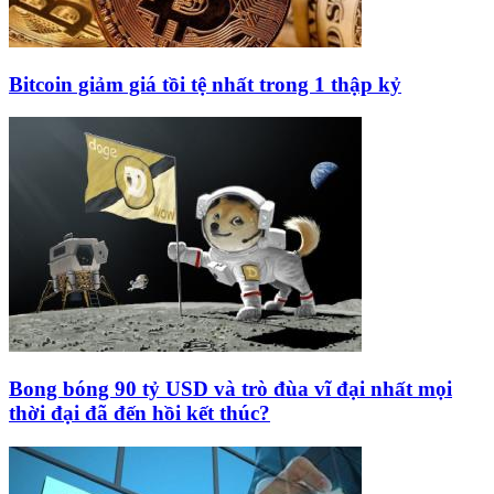
Bitcoin giảm giá tồi tệ nhất trong 1 thập kỷ
Bong bóng 90 tỷ USD và trò đùa vĩ đại nhất mọi
thời đại đã đến hồi kết thúc?