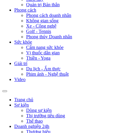
Quản trị Bản thân
Phong cách
Phong cách doanh nhân
Không gian sống
Xe - Công nghệ
Golf - Tennis
Phong thủy Doanh nhân
Sức khỏe
Cẩm nang sức khỏe
Vị thuốc dân gian
Thiền - Yoga
Giải trí
Du lịch - Ẩm thực
Phim ảnh - Nghệ thuật
Video
Trang chủ
Sự kiện
Dòng sự kiện
Thị trường tiêu dùng
Thể thao
Doanh nghiệp 24h
Thương hiệu