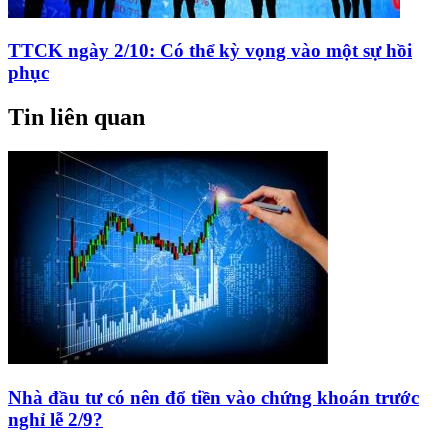
TTCK ngày 2/10: Có thể kỳ vọng vào một sự hồi
phục
Tin liên quan
Nhà đầu tư có nên đổ tiền vào chứng khoán trước
nghỉ lễ 2/9?